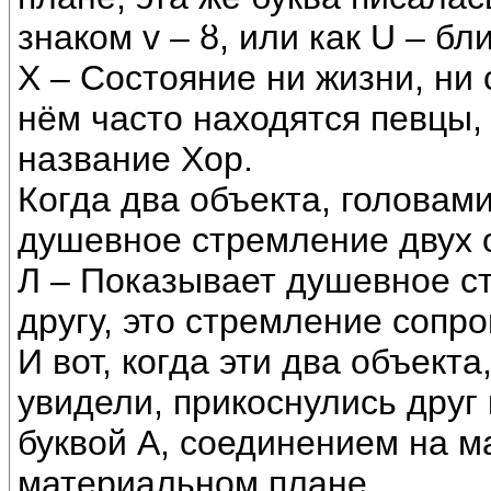
знаком v – ȣ, или как U – б
Х – Состояние ни жизни, ни
нём часто находятся певцы,
название Хор.
Когда два объекта, головами
душевное стремление двух о
Л – Показывает душевное ст
другу, это стремление соп
И вот, когда эти два объект
увидели, прикоснулись друг 
буквой А, соединением на м
материальном плане.