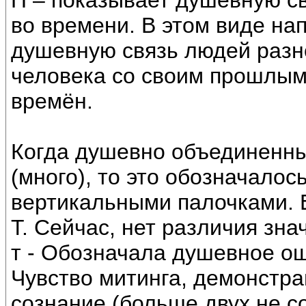
П – показывает душевную св
во времени. В этом виде на
душевную связь людей разно
человека со своим прошлым.
времён.
Когда душевно объединенны
(много), то это обозначалось
вертикальными палочками. Е
Т. Сейчас, нет различия значе
т - Обозначала душевное о
Чувство митинга, демонстрац
сознание (больше двух не с