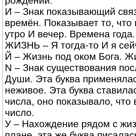
рождений.
И – Знак показывающий связ
времён. Показывает то, что
утро И вечер. Времена года.
ЖИЗНЬ – Я тогда-то И я сей
Й – Жизнь под оком Бога. Ж
N – Знак существования пос
Души. Эта буква применялас
неживое. Эта буква ставил
числа, оно показывало, что 
число.
У – Нахождение рядом с жиз
плане, эта же буква писалас