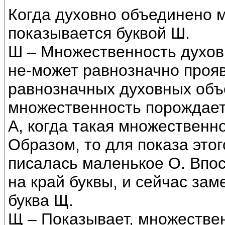
Когда духовно объединено м
показывается буквой Ш.
Ш – Множественность духовн
не-может равнозначно проя
равнозначных духовных объе
множественность порождае
А, когда такая множественн
Образом, то для показа это
писалась маленькое О. Впос
на край буквы, и сейчас зам
буква Щ.
Щ – Показывает, множествен