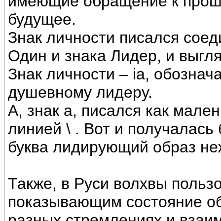
имеющие обращение к прошл
будущее.
Знак личности писался сое
Один и знака Лидер, и выгля
Знак личности – ia, обозна
душевному лидеру.
А, знак а, писался как мале
линией \ . Вот и получалась б
буква лидирующий образ не
Также, в Руси волхвы поль
показывающим состояние об
разных стремлениях и взаи