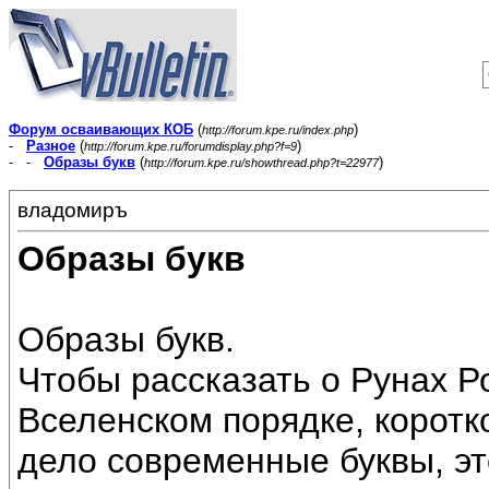
Форум осваивающих КОБ
(
)
http://forum.kpe.ru/index.php
-
Разное
(
)
http://forum.kpe.ru/forumdisplay.php?f=9
- -
Образы букв
(
)
http://forum.kpe.ru/showthread.php?t=22977
владомиръ
Образы букв
Образы букв.
Чтобы рассказать о Рунах Р
Вселенском порядке, коротко
дело современные буквы, эт