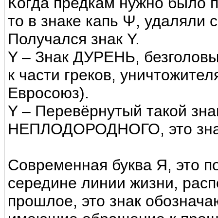
Когда предкам нужно было п
то в знаке капь Ψ, удаляли 
Получался знак Y.
Y – Знак ДУРЕНЬ, безголов
к части греков, уничтожите
Евросоюз).
Y – Перевёрнутый такой зн
НЕПЛОДОРОДНОГО, это зна
Современная буква Я, это п
середине линии жизни, рас
прошлое, это знак обознач