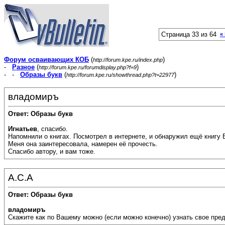
Страница 33 из 64
«
Форум осваивающих КОБ
(
)
http://forum.kpe.ru/index.php
-
Разное
(
)
http://forum.kpe.ru/forumdisplay.php?f=9
- -
Образы букв
(
)
http://forum.kpe.ru/showthread.php?t=22977
владомиръ
Ответ: Образы букв
Игнатьев
, спасибо.
Напомнили о книгах. Посмотрел в интернете, и обнаружил ещё книгу 
Меня она заинтересовала, намерен её прочесть.
Спасибо автору, и вам тоже.
А.С.А
Ответ: Образы букв
владомиръ
Скажите как по Вашему можно (если можно конечно) узнать свое пред