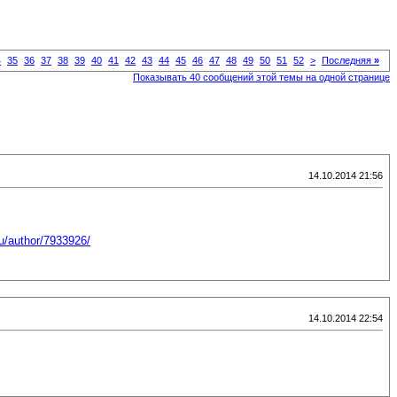
4
35
36
37
38
39
40
41
42
43
44
45
46
47
48
49
50
51
52
>
Последняя
»
Показывать 40 сообщений этой темы на одной странице
14.10.2014 21:56
ru/author/7933926/
14.10.2014 22:54