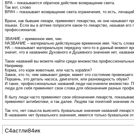
ВРА – показывается обратное действие возвращение света.
Так вот, слово
ВРАЧ – показывает возвращение света ограничения, то есть, лечащий 
Врачи, как бывшие лекари, применяют лекарства, их они называют 
языках. Если вы в аптеке попросите какое-то лекарство, называя его
профессионалов.
ЗВАНИЕ – временное имя, чин.
НАЗВАНИЕ – материально действующее временное имя. Часть слов
НА – показывает материальную передачу чего-то в данный момент вре
значит, что в названиях Духовного и Душевного значения нет, назва
Таких названий вы можете найти среди множества профессиональных 
Например.
Корма, это корм животным, или часть корабля?
Замок, это то, чем замыкают двери, мажет это состояние промокшего 
Поршень, это деталь насоса, двигателя, или разновидность обуви?
И таких, профессиональных названий люди насочиняли множество. Пр
люди для себя применяют свои слова для обозначения разных проф
В быту люди часто применяют свои обозначения лекарств, показываю
применяют антибиотики, и так далее. Людям так понятней значение л
Так что, нет смысла выяснять буквальные значения названий лекарств
В названиях нет буквального значения, имеется только буквальное от
С4астли84ик