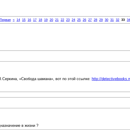
Первая
<
14
15
16
17
18
19
20
21
22
23
24
25
26
27
28
29
30
31
32
33
3
В.Серкина, «Свобода шамана», вот по этой ссылке:
http://detectivebooks.
назначение в жизни ?