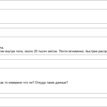
ла.
гии внутри тела, около 20 тысяч км/сек. Почти мгновенно, быстрее расп
 как то измерено что ли? Откуда такие данные?