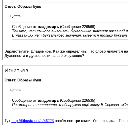
Ответ: Образы букв
Цитата:
Сообщение от
владомиръ
(Сообщение 226569)
Так что, нет смысла выяснять буквальные значения названий л
В названиях нет буквального значения, имеется только букваль
Здравствуйте, Владомиръ. Как же определить, что слово является н
Духовности и Душевности на всё окружение?
Игнатьев
Ответ: Образы букв
Цитата:
Сообщение от
владомиръ
(Сообщение 226535)
Посмотрел в интернете, и обнаружил ещё книгу В.Серкина, «С
Тут
http://flibusta.net/a/46223
нашёл все три книги. Уже прочитал. Посл