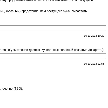
изму продолжать жить и без этих частей тела, только в другом
м (Образным) представлением растущего зуба, вырастить
16.10.2014 10:22
а ваше усмотрение десяток буквальных значений названий лекарств.)
16.10.2014 22:58
 лечение (ТВО).