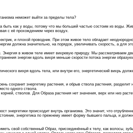
рганизма неможет выйти за пределы тела?
а быть как у воды, потому что мы большей частью состоим из воды. Жив
вая с её прохождением через воздух.
лектрик, и плохой проводник. При этом живое тело обладает неоднород
нергии должна значительно, на порядок, увеличивать скорость, а для э
. Энергия в живом теле имеет вихревую природу. Мы рассматриваем дви
остранения энергии вдоль вихря меньше скорости потока энергии образу
ического вихря вдоль тела, или внутри его, энергетический вихрь дол
орень сохранит энергетику растения, и обрыв ствола растения, разделит н
место одного ствола.
корней, стволов. Для Образа растения нет значения, верх или низ раст
ст энергетики происходит внутрь организма. Это значит, что отрубленн
тояние, энергетика по прежнему имеет форму бывшего пальца, и должна 
иметь свой собственный Образ, присоединённый к телу, как волосы, зуб