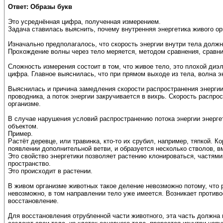
Ответ: Образы букв
Это усреднённая цифра, полученная измерением.
Задача ставилась выяснить, почему внутренняя энергетика живого о
Изначально предполагалось, что скорость энергии внутри тела должн
Прохождение волны через тело меряется, методом сравнения, сравни
Сложность измерения состоит в том, что живое тело, это плохой диэ
цифра. Главное выяснилась, что при прямом выходе из тела, волна э
Выяснилась и причина замедления скорости распространения энергии
проводника, а поток энергии закручивается в вихрь. Скорость распр
организме.
В случае нарушения условий распространению потока энергии энергет
объектом.
Пример.
Растёт деревце, или травинка, кто-то их срубил, например, тяпкой. К
появлении дополнительной ветви, и образуется несколько стволов, в
Это свойство энергетики позволяет растению клонироваться, частями 
пространство.
Это происходит в растении.
В живом организме животных такое деление невозможно потому, что ро
невозможно, в том направлении тело уже имеется. Возникает противос
восстановление.
Для восстановления отрубленной части животного, эта часть должна 