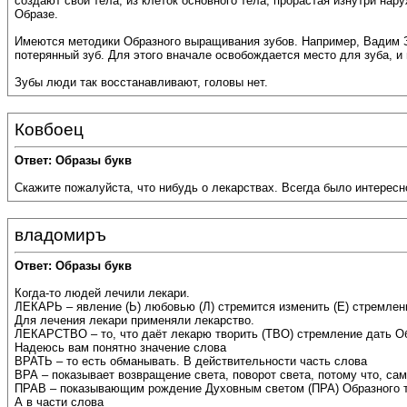
создают свои тела, из клеток основного тела, прорастая изнутри нар
Образе.
Имеются методики Образного выращивания зубов. Например, Вадим З
потерянный зуб. Для этого вначале освобождается место для зуба, 
Зубы люди так восстанавливают, головы нет.
Ковбоец
Ответ: Образы букв
Скажите пожалуйста, что нибудь о лекарствах. Всегда было интересн
владомиръ
Ответ: Образы букв
Когда-то людей лечили лекари.
ЛЕКАРЬ – явление (Ь) любовью (Л) стремится изменить (Е) стремлени
Для лечения лекари применяли лекарство.
ЛЕКАРСТВО – то, что даёт лекарю творить (ТВО) стремление дать Обр
Надеюсь вам понятно значение слова
ВРАТЬ – то есть обманывать. В действительности часть слова
ВРА – показывает возвращение света, поворот света, потому что, сам
ПРАВ – показывающим рождение Духовным светом (ПРА) Образного т
А в части слова