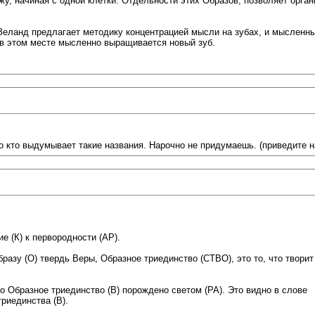
ужу, начиная с одной клетки. Отдельности этих Образов, позволяет орган
еланд предлагает методику концентрацией мысли на зубах, и мысленны
и в этом месте мысленно выращивается новый зуб.
о кто выдумывает такие названия. Нарочно не придумаешь. (приведите н
е (К) к первородности (АР).
азу (О) твердь Веры, Образное триединство (СТВО), это то, что творит
о Образное триединство (В) порождено светом (РА). Это видно в слове
риединства (В).