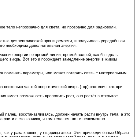
ое тело непрозрачно для света, но прозрачно для радиоволн.
ностью диэлектрической проницаемости, и получилась усреднённая
того необходима дополнительная энергия.
жение энергии по прямой линии, прямой волной, как бы вдоль
ющего вихрь. Вот это и порождает замедление энергии в живом
жен поменять параметры, или может потерять связь с материальным
а несколько частей энергетический вихрь (тор) растения, как при
ения имеет возможность проложить рост, оно растёт в открытое
ый палец, восстанавливаясь, должен начать расти внутрь тела, а это
расти с его кончика, и там тела нет, вот и невозможно
ы, как у рака клешня, у ящерицы хвост. Эти, присоединённые Образы