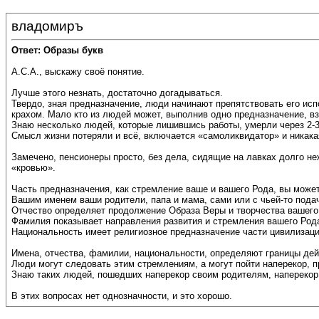
владомиръ
Ответ: Образы букв
А.С.А., выскажу своё понятие.
Лучше этого незнать, достаточно догадываться.
Твердо, зная предназначение, люди начинают препятствовать его исп
крахом. Мало кто из людей может, выполнив одно предназначение, вз
Знаю несколько людей, которые лишившись работы, умерли через 2-3
Смысл жизни потеряли и всё, включается «самоликвидатор» и никака
Замечено, пенсионеры просто, без дела, сидящие на лавках долго неж
«кровью».
Часть предназначения, как стремление ваше и вашего Рода, вы може
Вашим именем ваши родители, папа и мама, сами или с чьей-то подач
Отчество определяет продолжение Образа Веры и творчества вашего
Фамилия показывает направления развития и стремления вашего Род
Национальность имеет религиозное предназначение части цивилизац
Имена, отчества, фамилии, национальности, определяют границы де
Люди могут следовать этим стремлениям, а могут пойти наперекор, п
Знаю таких людей, пошедших наперекор своим родителям, наперекор Р
В этих вопросах нет однозначности, и это хорошо.