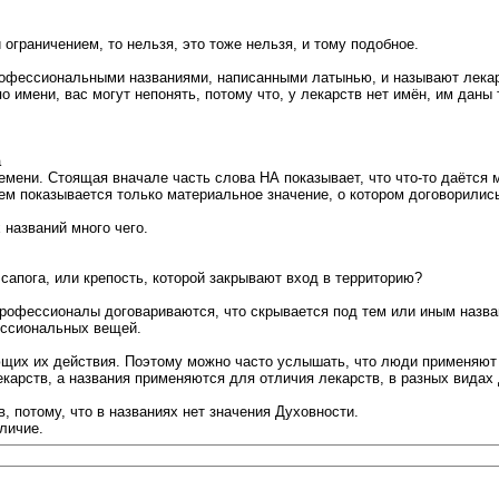
ограничением, то нельзя, это тоже нельзя, и тому подобное.
профессиональными названиями, написанными латынью, и называют лека
 по имени, вас могут непонять, потому что, у лекарств нет имён, им да
а
мени. Стоящая вначале часть слова НА показывает, что что-то даётся м
нием показывается только материальное значение, о котором договорил
названий много чего.
сапога, или крепость, которой закрывают вход в территорию?
офессионалы договариваются, что скрывается под тем или иным названи
ессиональных вещей.
щих их действия. Поэтому можно часто услышать, что люди применяют о
екарств, а названия применяются для отличия лекарств, в разных видах 
, потому, что в названиях нет значения Духовности.
личие.