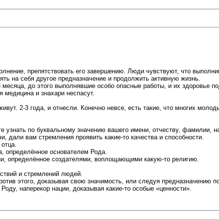
олнение, препятствовать его завершению. Люди чувствуют, что выполни
ять на себя другое предназначение и продолжить активную жизнь.
 месяца, до этого выполнявшие особо опасные работы, и их здоровье п
я медицина и знахари неспасут.
ивут. 2-3 года, и отнесли. Конечно невсе, есть такие, что многих моло
те узнать по буквальному значению вашего имени, отчеству, фамилии, н
и, дали вам стремления проявить какие-то качества и способности.
 отца.
а, определённое основателем Рода.
ии, определённое создателями, воплощающими какую-то религию.
йствий и стремлений людей.
ротив этого, доказывая свою значимость, или следуя предназначению п
оду, наперекор нации, доказывая какие-то особые «ценности».