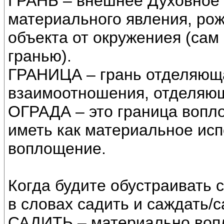
ГРАНЬ – внешнее Духовное
материального явления, ро
объекта от окружениея (сам 
гранью).
ГРАНИЦА – грань отделяюща
взаимоотношения, отделяю
ОГРАДА – это граница вопл
иметь как материальное исп
воплощение.
Когда будите обустраивать 
в словах садить и саждать/с
САДИТЬ – материально вопл