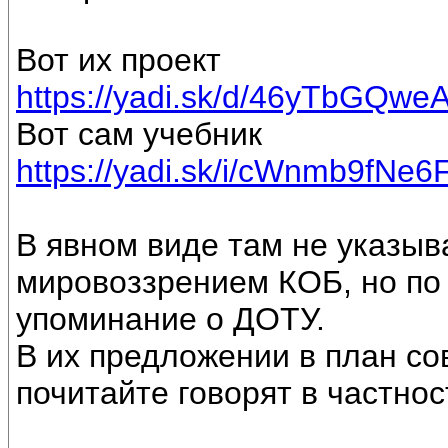
Вот их проект
https://yadi.sk/d/46yTbGQw
Вот сам учебник
https://yadi.sk/i/cWnmb9fNe6
В явном виде там не указыв
мировоззрением КОБ, но по 
упоминание о ДОТУ.
В их предложении в план со
почитайте говорят в частнос