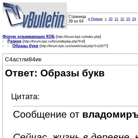
Страница
«
Первая
<
20
21
22
23
24
39 из 64
Форум осваивающих КОБ
(
)
http://forum.kpe.ru/index.php
-
Разное
(
)
http://forum.kpe.ru/forumdisplay.php?f=9
- -
Образы букв
(
)
http://forum.kpe.ru/showthread.php?t=22977
С4астли84ик
Ответ: Образы букв
Цитата:
Сообщение от
владомир
Сейчас, жизнь в деревне,