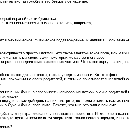
йствительно, автомобиль это безмозглое изделие.
редней верхней части буквы пси,
ята из письменности, а слова остались, например,
ется механическое, физическое подтверждение их наличия. Если тема «О
электричество простой догмой. Что такое электрическое поле, или магн
в и магнитными свойствами некоторых металлов и сплавов.
«направленное движение заряженных частиц». Что такое заряд частиц неи
ектов рождаться, расти, жить и уходить из жизни. Вот это факт.
ыть похожими на своих родителей, и этим же показывается неслучайно
.
ния в них Души, а способность копирования детьми облика родителей 
огих людей.
виду, и вы каждый день на них смотрите, вот только видеть вам их поч
ий о Духе и Душе, поясняйте. Похоже, что мне это видно поиному.
ействует централизованно управляемая энергетика. И, дело не в назван
 отсутствуют, и проявляются энергетики только общего порядка, и по 
еживых?