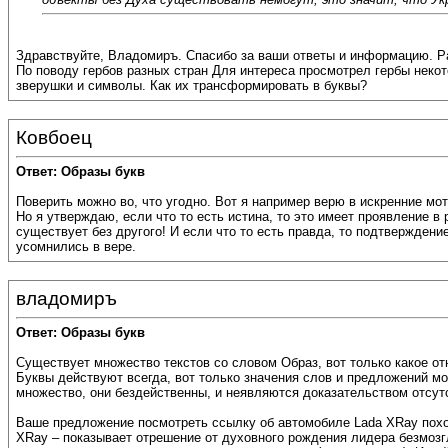
Здравствуйте, Владомиръ. Спасибо за ваши ответы и информацию. 
По поводу гербов разных стран Для интереса просмотрел гербы некото
зверушки и символы. Как их трансформировать в буквы?
Ковбоец
Ответ: Образы букв
Поверить можно во, что угодно. Вот я например верю в искренние м
Но я утверждаю, если что то есть истина, то это имеет проявление в
существует без другого! И если что то есть правда, то подтвержден
усомнились в вере.
владомиръ
Ответ: Образы букв
Существует множество текстов со словом Образ, вот только какое от
Буквы действуют всегда, вот только значения слов и предложений м
множество, они бездейственны, и неявляются доказательством отсут
Ваше предложение посмотреть ссылку об автомобиле Lada XRay похо
XRay – показывает отрешение от духовного рождения лидера безмозгл