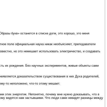
бразы букв» останется в списке догм, это хорошо, это меня
итное поле официальная наука никак необъясняет, преподаватели
звестно, но это немешает использовать электричество, и создавать
сть их рождения. Без научных экспериментов, живые объекты сами
неявляется доказательством существования в них Духа родителей,
ему-то неположено, что-то этому мешает.
ии этих энергетик. Непонятно, почему мне нужно доказывать, что в
этому видятся нам застывшими. Что люди сами невидят разницы между