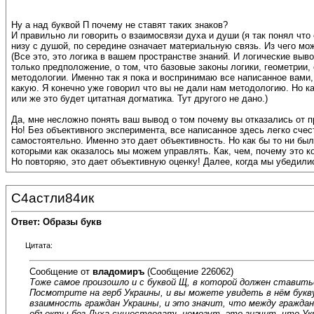
Ну а над буквой П почему не ставят таких знаков?
И правильно ли говорить о взаимосвязи духа и души (я так понял что
низу с душой, по середине означает материальную связь. Из чего мо
(Все это, это логика в вашем пространстве знаний. И логические вы
только предположение, о том, что базовые законы логики, геометрии,
методологии. Именно так я пока и воспринимаю все написанное вами,
какую. Я конечно уже говорил что вы не дали нам методологию. Но ка
или же это будет цитатная догматика. Тут другого не дано.)
Да, мне несложно понять ваш вывод о том почему вы отказались от п
Но! Без объективного эксперимента, все написанное здесь легко сч
самостоятельно. Именно это дает объективность. Но как бы то ни бы
которыми как оказалось мы можем управлять. Как, чем, почему это к
Но повторяю, это дает объективную оценку! Далее, когда мы убедили
С4астли84ик
Ответ: Образы букв
Цитата:
Сообщение от
владомиръ
(Сообщение 226062)
Тоже самое произошло и с буквой Щ, в которой должен ставитьс
Посмотрите на герб Украины, и вы можете увидеть в нём букву
взаимность граждан Украины, и это значит, что между гражда
объекты без Духа существовать немогут, это значит, что Ук