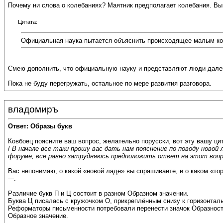
Почему ни слова о колебаниях? Маятник предполагает колебания. Вы
Цитата:
Официальная наука пытается объяснить происходящее малым коли
Смею дополнить, что официальную науку и представляют люди далек
Пока не буду перегружать, остальное по мере развития разговора.
владомиръ
Ответ: Образы букв
Ковбоец поясните ваш вопрос, желательно порусски, вот эту вашу цит
/
В начале все таки прошу вас дать нам пояснение по поводу ново
форуме, все равно затрудняюсь предположить ответ на этот вопр
Вас непонимаю, о какой «новой ладе» вы спрашиваете, и о каком «то
---.
Различие букв П и Ц состоит в разном Образном значении.
Буква Ц писалась с кружочком О, прикреплённым снизу к горизонталь
Реформаторы письменности потребовали перенести значок Образности 
Образное значение.