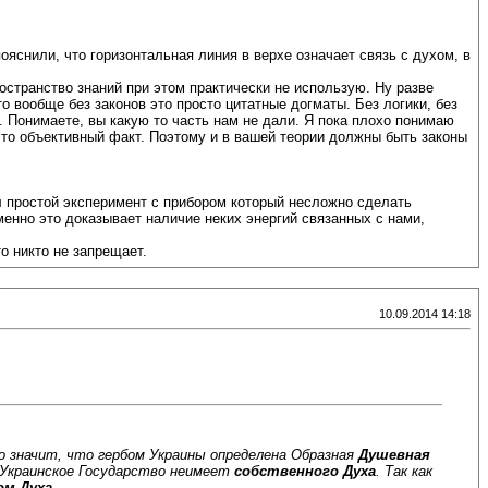
ояснили, что горизонтальная линия в верхе означает связь с духом, в
остранство знаний при этом практически не использую. Ну разве
о вообще без законов это просто цитатные догматы. Без логики, без
. Понимаете, вы какую то часть нам не дали. Я пока плохо понимаю
 это объективный факт. Поэтому и в вашей теории должны быть законы
л простой эксперимент с прибором который несложно сделать
менно это доказывает наличие неких энергий связанных с нами,
о никто не запрещает.
10.09.2014 14:18
то значит, что гербом Украины определена Образная
Душевная
 Украинское Государство неимеет
собственного Духа
. Так как
ом Духа
.