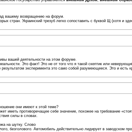
Рад вашему возвращению на форум.
рых стран. Украинский трезуб легко сопоставить с буквой Щ (хотя и зде
отивы вашей деятельности на этом форуме.
 реальности. Это факт! Это не от того что я такой скептик или неверую
ие результатом эксперимента это само собой разумеющееся. Это и есть 
ношение они имеют к этой теме?
ожет иметь противоречащее себе значение, похожее на требование «сто
ствия силы в словах.
жа на шутку. Слово
ого, безголового. Автомобиль действительно лидирует в заводском про