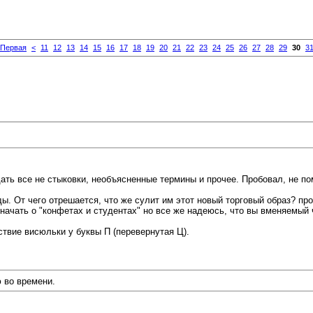
Первая
<
11
12
13
14
15
16
17
18
19
20
21
22
23
24
25
26
27
28
29
30
3
ть все не стыковки, необъясненные термины и прочее. Пробовал, не по
ы. От чего отрешается, что же сулит им этот новый торговый образ? пр
начать о "конфетах и студентах" но все же надеюсь, что вы вменяемый 
ствие висюльки у буквы П (перевернутая Ц).
 во времени.