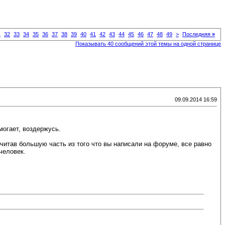
1
32
33
34
35
36
37
38
39
40
41
42
43
44
45
46
47
48
49
>
Последняя
»
Показывать 40 сообщений этой темы на одной странице
09.09.2014 16:59
могает, воздержусь.
очитав большую часть из того что вы написали на форуме, все равно
человек.