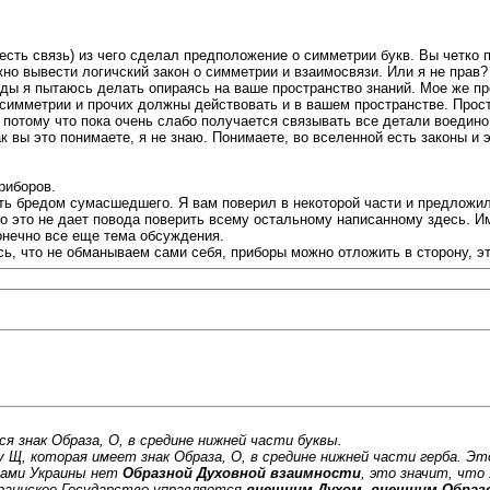
 есть связь) из чего сделал предположение о симметрии букв. Вы четко п
жно вывести логичский закон о симметрии и взаимосвязи. Или я не прав?
воды я пытаюсь делать опираясь на ваше пространство знаний. Мое же пр
 симметрии и прочих должны действовать и в вашем пространстве. Прост
 потому что пока очень слабо получается связывать все детали воедино
к вы это понимаете, я не знаю. Понимаете, во вселенной есть законы и
риборов.
есть бредом сумасшедшего. Я вам поверил в некоторой части и предложи
ло это не дает повода поверить всему остальному написанному здесь. И
онечно все еще тема обсуждения.
сь, что не обманываем сами себя, приборы можно отложить в сторону, эт
я знак Образа, О, в средине нижней части буквы.
 Щ, которая имеет знак Образа, О, в средине нижней части герба. Э
нами Украины нет
Образной Духовной взаимности
, это значит, что
раинское Государство управляется
внешним Духом
,
внешним Образ