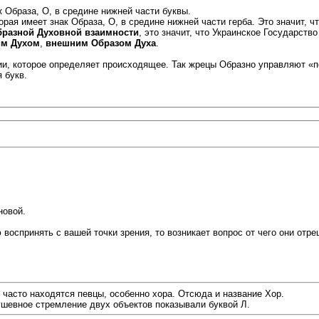
 Образа, О, в средине нижней части буквы.
орая имеет знак Образа, О, в средине нижней части герба. Это значит,
разной Духовной взаимности
, это значит, что Украинское Государств
м Духом
,
внешним Образом Духа
.
и, которое определяет происходящее. Так жрецы Образно управляют «по
 букв.
новой.
 воспринять с вашей точки зрения, то возникает вопрос от чего они отр
 часто находятся певцы, особенно хора. Отсюда и название Хор.
душевное стремление двух объектов показывали буквой Л.