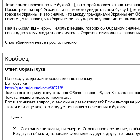
Тоже самое произошло и с буквой Щ, в которой должен ставиться знак
Посмотрите на герб Украины, и вы можете увидеть в нём букву Щ, кот
граждан Украины, и это значит, что между гражданами Украины нет
Об
немогут, это значит, что Украинское Государство управляется
внешни
Нея выбирал им «Герб». Неярлык вешаю, говорю об Образном значени
невыгодно чтобы люди знали символы Образов, символьные значения
С колебаниями невсё просто, поясню.
Ковбоец
Ответ: Образы букв
По поводу лады заинтересовался вот почему.
Вот ссылка
http://quto.ru/journal/new/30718/
Там в тексте присутствует слово Образ. Говорят буква Х стала его ос
Текста немного можете прочитать.
Вот и возникает вопрос, о тех они образах говорят? Если информацию
..ются или еще как) это следует из вашего пояснения к буквам.
Цитата:
Х – Состояние ни жизни, ни смерти. Отрешённое состояние, в нём
Когда два объекта, головами склонились друг к другу, то такое 