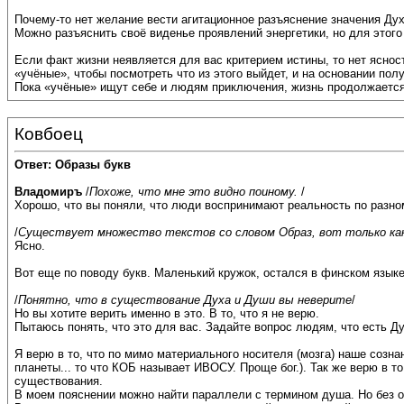
Почему-то нет желание вести агитационное разъяснение значения Дух
Можно разъяснить своё виденье проявлений энергетики, но для этого 
Если факт жизни неявляется для вас критерием истины, то нет яснос
«учёные», чтобы посмотреть что из этого выйдет, и на основании по
Пока «учёные» ищут себе и людям приключения, жизнь продолжается
Ковбоец
Ответ: Образы букв
Владомиръ
/
Похоже, что мне это видно поиному.
/
Хорошо, что вы поняли, что люди воспринимают реальность по разному
/
Существует множество текстов со словом Образ, вот только ка
Ясно.
Вот еще по поводу букв. Маленький кружок, остался в финском языке
/
Понятно, что в существование Духа и Души вы неверите
/
Но вы хотите верить именно в это. В то, что я не верю.
Пытаюсь понять, что это для вас. Задайте вопрос людям, что есть Д
Я верю в то, что по мимо материального носителя (мозга) наше созн
планеты... то что КОБ называет ИВОСУ. Проще бог.). Так же верю в 
существования.
В моем пояснении можно найти параллели с термином душа. Но без о