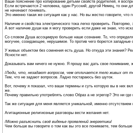
Ваше пояснение про копирование детьми свойств родителей, я воспр
Если встречаются 2 человека, один Русский, другой Немец, то они дл
не начинают понимать.
Это именно такая же ситуация как у нас. Но вы жестко говорите, что
Наличие и свойства электрического тока легко проверить. Повторяю, 
А вот наличие души как я могу проверить если даже не знаю, что иск
Со словом Душа ассоциирую больше наше сознание. То, что определя
могучее, созидающее, нерушимое. То против чего борются западные 
У живых объектом без сомнения есть душа. Но откуда эти знания? Ре
Ясности нет.
Доказывать вам ничего не нужно. Я прошу вас дать свое понимание, 
/
Люди, что, незадают вопросов, чем отличается тело живых от 
Тем, что не задают вопросов. Ладно постараюсь без шуток.
Вот, почему я показал, что ваши термины и суть которую вы в них в
же.
Почему правильно употреблять слово Образ а не эгрегор? Это ни где 
Так же ситуация для меня является уникальной, именно отсутствием 
Агитационные религиозные разговоры вести желания нет.
/
Можно разъяснить своё виденье проявлений энергетики
/
Чем больше вы говорите о том как вы это все понимаете, тем больше