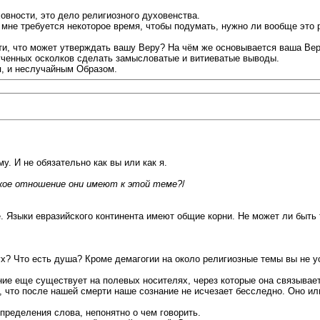
овности, это дело религиозного духовенства.
мне требуется некоторое время, чтобы подумать, нужно ли вообще это р
ти, что может утверждать вашу Веру? На чём же основывается ваша Вера
лученных осколков сделать замысловатые и витиеватые выводы.
, и неслучайным Образом.
. И не обязательно как вы или как я.
кое отношение они имеют к этой теме?
/
. Языки евразийского континента имеют общие корни. Не может ли быть 
ух? Что есть душа? Кроме демагогии на около религиозные темы вы не ус
ание еще существует на полевых носителях, через которые она связыва
то, что после нашей смерти наше сознание не исчезает бесследно. Оно и
пределения слова, непонятно о чем говорить.