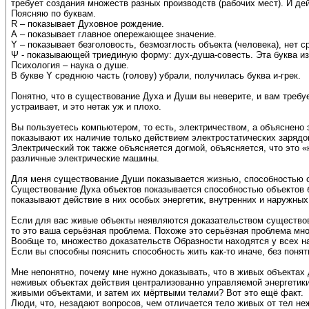
требует создания множеств разных производств (рабочих мест). И де
Поясняю по буквам.
R – показывает Духовное рождение.
А – показывает главное опережающее значение.
Y – показывает безголовость, безмозглость объекта (человека), нет с
Ψ - показывающей триединую форму: дух-душа-совесть. Эта буква изъ
Психология – наука о душе.
В букве Y среднюю часть (голову) убрали, получилась буква и-грек.
Понятно, что в существование Духа и Души вы неверите, и вам требу
устраивает, и это нетак уж и плохо.
Вы пользуетесь компьютером, то есть, электричеством, а объяснено 
показывают их наличие только действием электростатических зарядо
Электрический ток также объясняется догмой, объясняется, что это 
различные электрические машины.
Для меня существование Души показывается жизнью, способностью объ
Существование Духа объектов показывается способностью объектов б
показывают действие в них особых энергетик, внутренних и наружных
Если для вас живые объекты неявляются доказательством существова
то это ваша серьёзная проблема. Похоже это серьёзная проблема мн
Вообще то, множество доказательств Образности находятся у всех на 
Если вы способны пояснить способность жить как-то иначе, без понят
Мне непонятно, почему мне нужно доказывать, что в живых объектах д
неживых объектах действия централизованно управляемой энергетики
живыми объектами, и затем их мёртвыми телами? Вот это ещё факт.
Люди, что, незадают вопросов, чем отличается тело живых от тел н