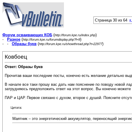
Страница 30 из 64
«
Форум осваивающих КОБ
(
)
http://forum.kpe.ru/index.php
-
Разное
(
)
http://forum.kpe.ru/forumdisplay.php?f=9
- -
Образы букв
(
)
http://forum.kpe.ru/showthread.php?t=22977
Ковбоец
Ответ: Образы букв
Прочитав ваши последние посты, конечно есть желание детально выда
В начале все таки прошу вас дать нам пояснение по поводу новой лад
затрудняюсь предположить ответ на этот вопрос. Вы конечно можете 
ПАР и ЦАР. Первое связано с духом, второе с душой. Поясните отсут
Цитата:
Маятник – это энергетический аккумулятор, переносящий энергию