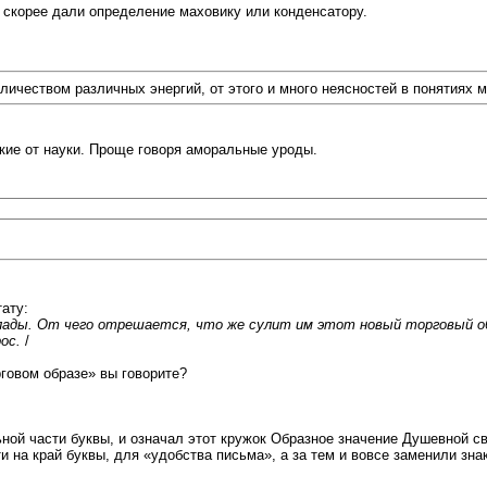
 скорее дали определение маховику или конденсатору.
чеством различных энергий, от этого и много неясностей в понятиях 
ие от науки. Проще говоря аморальные уроды.
ату:
й лады. От чего отрешается, что же сулит им этот новый торговый о
ос.
/
рговом образе» вы говорите?
ной части буквы, и означал этот кружок Образное значение Душевной св
на край буквы, для «удобства письма», а за тем и вовсе заменили знак