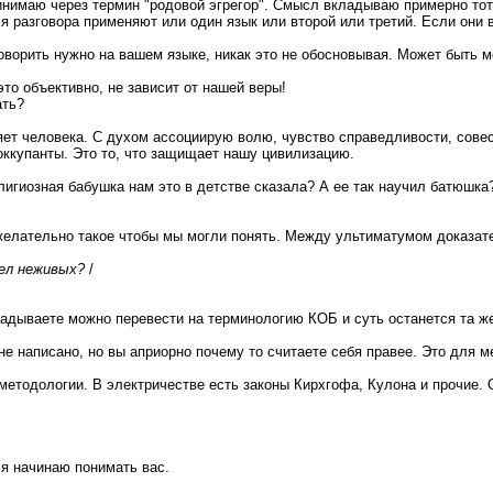
инимаю через термин "родовой эгрегор". Смысл вкладываю примерно тот
я разговора применяют или один язык или второй или третий. Если они в
 говорить нужно на вашем языке, никак это не обосновывая. Может быть
это объективно, не зависит от нашей веры!
ать?
ет человека. С духом ассоциирую волю, чувство справедливости, совес
оккупанты. Это то, что защищает нашу цивилизацию.
лигиозная бабушка нам это в детстве сказала? А ее так научил батюшка
желательно такое чтобы мы могли понять. Между ультиматумом доказате
тел неживых?
/
кладываете можно перевести на терминологию КОБ и суть останется та ж
не написано, но вы априорно почему то считаете себя правее. Это для м
методологии. В электричестве есть законы Кирхгофа, Кулона и прочие. 
 я начинаю понимать вас.