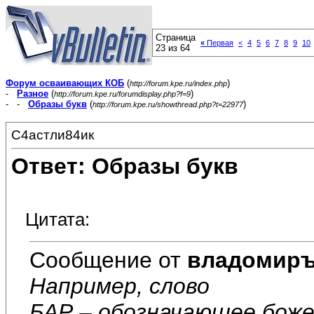
Страница
«
Первая
<
4
5
6
7
8
9
10
23 из 64
Форум осваивающих КОБ
(
)
http://forum.kpe.ru/index.php
-
Разное
(
)
http://forum.kpe.ru/forumdisplay.php?f=9
- -
Образы букв
(
)
http://forum.kpe.ru/showthread.php?t=22977
С4астли84ик
Ответ: Образы букв
Цитата:
Сообщение от
владомир
Например, слово
БАР – обозначающее бож