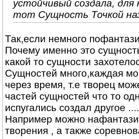
устойчивый создала, для
тот Сущность Точкой на
Так,если немного пофантазир
Почему именно это сущность
какой то сущности захотелос
Сущностей много,каждая мог
через время, т.е творец мож
частей сущностей что то одн
испугались создал другое ...
Например можно нафантазир
творения , а также соревно