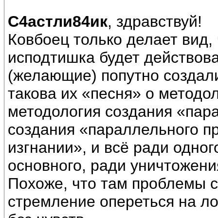
С4астли84ик
, здравствуй!
Ковбоец только делает вид, 
исподтишка будет действоват
(желающие) попутно создали 
такова их «песня» о методоло
методология создания «пар
создания «параллельного пр
изгнании», и всё ради одног
основного, ради уничтожени
Похоже, что там проблемы с
стремление опереться на лог