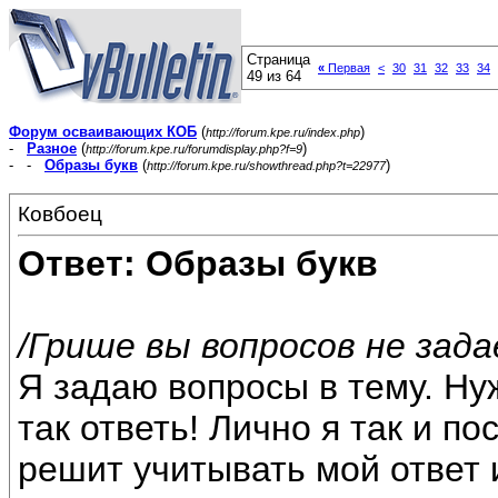
Страница
«
Первая
<
30
31
32
33
34
49 из 64
Форум осваивающих КОБ
(
)
http://forum.kpe.ru/index.php
-
Разное
(
)
http://forum.kpe.ru/forumdisplay.php?f=9
- -
Образы букв
(
)
http://forum.kpe.ru/showthread.php?t=22977
Ковбоец
Ответ: Образы букв
/Грише вы вопросов не зада
Я задаю вопросы в тему. Н
так ответь! Лично я так и п
решит учитывать мой ответ и