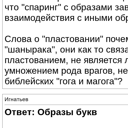
что "спаринг" с образами з
взаимодействия с иными об
Слова о "пластовании" поче
"шанырака", они как то свя
пластованием, не является 
умножением рода врагов, не
библейских "гога и магога"?
Игнатьев
Ответ: Образы букв