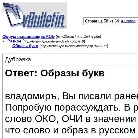
Страница 58 из 64
«
Первая
Форум осваивающих КОБ
(
)
http://forum.kpe.ru/index.php
-
Разное
(
)
http://forum.kpe.ru/forumdisplay.php?f=9
- -
Образы букв
(
)
http://forum.kpe.ru/showthread.php?t=22977
Дубравка
Ответ: Образы букв
владомиръ, Вы писали ранее
Попробую порассуждать. В 
слово ОКО, ОЧИ в значении 
что слово и образ в русско