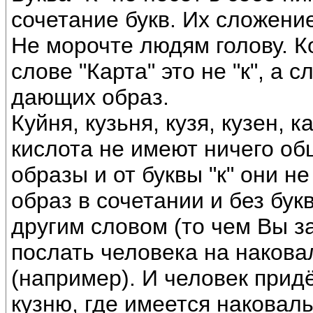
сочетание букв. Их сложени
Не морочте людям голову. К
слове "Карта" это не "к", а 
дающих образ.
Куйня, кузьня, кузя, кузен, 
кислота не имеют ничего об
образы и от буквы "к" они н
образ в сочетании и без бук
другим словом (то чем Вы з
послать человека на накова
(например). И человек придё
кузню, где имеется наковаль