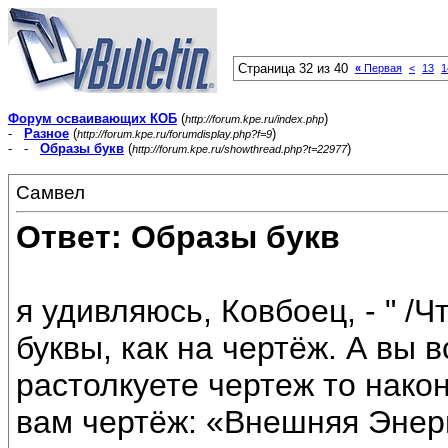
Страница 32 из 40
«
Первая
<
13
1
Форум осваивающих КОБ
(
)
http://forum.kpe.ru/index.php
-
Разное
(
)
http://forum.kpe.ru/forumdisplay.php?f=9
- -
Образы букв
(
)
http://forum.kpe.ru/showthread.php?t=22977
Самвел
Ответ: Образы букв
я удивляюсь, Ковбоец, - " /Ч
буквы, как на чертёж. А вы 
растолкуете чертеж то нако
вам чертёж: «Внешняя Энерг