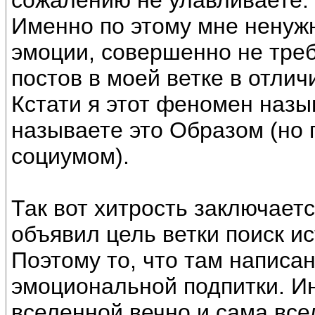
сожалению не улавливаете.
Именно по этому мне ненуж
эмоции, совершенно не тре
постов в моей ветке в отлич
Кстати я этот феномен назы
называете это Образом (но п
социумом).
Так вот хитрость заключается
объявил цель ветки поиск и
Поэтому то, что там написан
эмоциональной подпитки. И
вселенной вечно и сама все