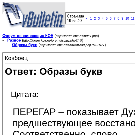
Страница
<
1
2
3
4
5
6
7
8
9
10
11
19 из 40
Форум осваивающих КОБ
(
)
http://forum.kpe.ru/index.php
-
Разное
(
)
http://forum.kpe.ru/forumdisplay.php?f=9
- -
Образы букв
(
)
http://forum.kpe.ru/showthread.php?t=22977
Ковбоец
Ответ: Образы букв
Цитата:
ПЕРЕГАР – показывает Ду
предшествующее восстано
Соответственно, слово