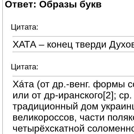
Ответ: Образы букв
Цитата:
ХАТА – конец тверди Духо
Цитата:
Ха́та (от др.-венг. формы 
или от др-иранского[2]; ср
традиционный дом украин
великороссов, части поляк
четырёхскатной соломенн