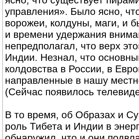
ясно, что существует пирам
управления». Было ясно, чт
ворожеи, колдуны, маги, и б
и времени удержания вниман
непредполагал, что верх эт
Индии. Незнал, что основн
колдовства в России, в Евр
направленные в нашу местно
(Сейчас появилось телевиде
В то время, об Образах и С
роль Тибета и Индии в энер
обнаружил, что и они подвла