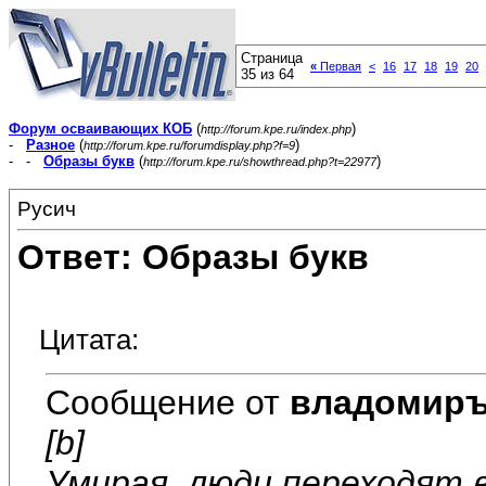
Страница
«
Первая
<
16
17
18
19
20
35 из 64
Форум осваивающих КОБ
(
)
http://forum.kpe.ru/index.php
-
Разное
(
)
http://forum.kpe.ru/forumdisplay.php?f=9
- -
Образы букв
(
)
http://forum.kpe.ru/showthread.php?t=22977
Русич
Ответ: Образы букв
Цитата:
Сообщение от
владомир
[b]
Умирая, люди переходят 