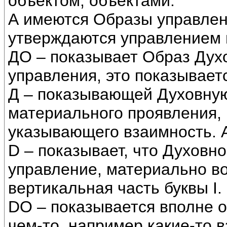
объектом, объектами.
А имеются Образы управлен
утверждаются управлением г
ДО – показывает Образ Духо
управления, это показывает
Д – показывающей Духовную
материального проявления, 
указывающего взаимность. А
D – показывает, что Духовн
управление, материально в
вертикальная часть буквы I.
DО – показывается вполне 
чем-то, например какие-то 