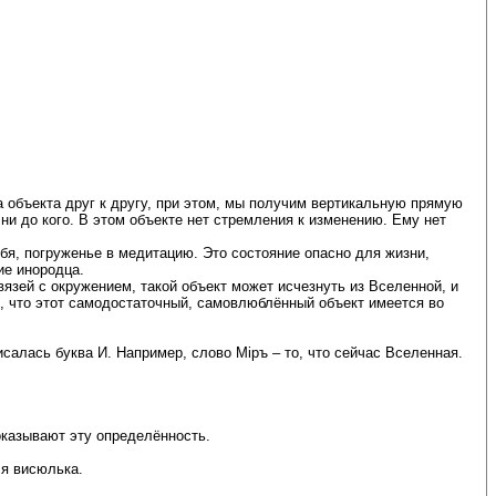
а объекта друг к другу, при этом, мы получим вертикальную прямую
ни до кого. В этом объекте нет стремления к изменению. Ему нет
бя, погруженье в медитацию. Это состояние опасно для жизни,
ие инородца.
язей с окружением, такой объект может исчезнуть из Вселенной, и
ая, что этот самодостаточный, самовлюблённый объект имеется во
исалась буква И. Например, слово Мiръ – то, что сейчас Вселенная.
оказывают эту определённость.
ся висюлька.