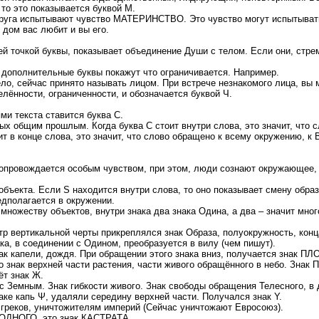
 то это показывается буквой М.
 друга испытывают чувство МАТЕРИНСТВО. Это чувство могут испытывать
 дом вас любит и вы его.
й точкой буквы, показывает объединение Души с телом. Если они, стр
 а дополнительные буквы покажут что ограничивается. Например.
ло, сейчас принято называть лицом. При встрече незнакомого лица, вы 
елённости, ограниченности, и обозначается буквой Ч.
ми текста ставится буква С.
х общим прошлым. Когда буква С стоит внутри слова, это значит, что с
т в конце слова, это значит, что слово обращено к всему окружению, к В
опровождается особым чувством, при этом, люди сознают окружающее, а
объекта. Если S находится внутри слова, то оно показывает смену образа
едполагается в окружении.
множеству объектов, внутри знака два знака Одина, а два – значит мног
р вертикальной черты прикреплялся знак Образа, полуокружность, конц
ка, в соединении с Одином, преобразуется в вилу (чем пишут).
нак капели, дождя. При обращении этого знака вниз, получается знак 
о знак верхней части растения, части живого обращённого в небо. Знак 
ёт знак Ж.
 Земным. Знак гибкости живого. Знак свободы обращения Телесного, в 
наке капь Ψ, удаляли середину верхней части. Получался знак Y.
 греков, уничтожителям империй (Сейчас уничтожают Евросоюз).
ОДНОГО, это знак КАСТРАТА.