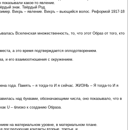
ы показывали какое-то явление.
вёрдый знак. Твёрдый Род.
пример. Вихрь – явление. Вихръ – вьющийся волос. Реформой 1917-18
валась Вселенская множественность, то, что этот Образ от того, кто
 места, а это время подтверждается оплодотворением.
за, и его взаимоотношения с окружением.
на года. Память – я тогда-то И я сейчас. ЖИЗНЬ – Я тогда-то И я
тавилась над буквами, обозначающими числа, оно показывало, что в
как U – близко к созданию Образа.
нением на материальном уровне, в материальном плане.
е последующие контакты вторые, третьи, и …