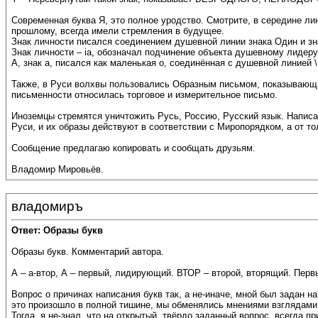
Современная буква Я, это полное уродство. Смотрите, в середине 
прошлому, всегда имели стремления в будущее.
Знак личности писался соединением душевной линии знака Один и зна
Знак личности – ia, обозначал подчинение объекта душевному лидеру
А, знак а, писался как маленькая о, соединённая с душевной линией \
Также, в Руси волхвы пользовались Образным письмом, показывающи
письменности относилась торговое и измерительное письмо.
Иноземцы стремятся уничтожить Русь, Россию, Русский язык. Написа
Руси, и их образы действуют в соответствии с Миропорядком, а от т
Сообщение предлагаю копировать и сообщать друзьям.
Владомир Мировьёв.
владомиръ
Ответ: Образы букв
Образы букв. Комментарий автора.
А – а-втор, А – первый, лидирующий. ВТОР – второй, вторящий. Первы
Вопрос о причинах написания букв так, а не-иначе, мной был задан на
это произошло в полной тишине, мы обменялись мнениями взглядами. 
Тогда, я не-знал, что на открытый, твёрдо заданный вопрос, всегда 