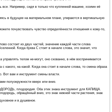
 все. Например, сидя в только что купленной машине, хозяин её
емясь в будущее на материальном плане, упираются в вертикальную
можете почувствовать чувство определённости отношения к кому-то,
лово состоит из двух частей, значение каждой части слова
селенной. Когда буква С стоит в начале слова, это значит, что
 управлять телом не-могут, оно скованно, в нём воспринимается
 с какого, на какой. Когда она стоит в начале слова, то смена образа
о. Вот вам и инструмент смены власти.
ами полуокружности вверх или вниз.
ПЛОДОРОДЬ, плодородия. Оба этих знака инструмент для КАПИЩА.
Плодородь, обращённый вниз, это знак нижней части растения, знак
духовное и в душевное.