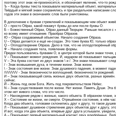
поэтому этот знак не-произносится, и обозначает явление, что-то ро
Ъ – Когда буквы текста показывали материальный объект, материальн
Твёрдый и мягкий знаки сохранялись и при раздельном написании сло
годов эти знаки в окончаниях слов были уничтожены.
В дополнение к буквам стремлений и показывающим чем объект живё
О – просто Образ, какой покажут буквы до или после буквы О.
Б – Божественный Образ, Образ данный Творцом. Раньше писался с «р
ко всему имеет отношение. Праобраз Образов.
Ю – Образ создаваемый объектом. Начало создания Образа.
U – Образ делается и ещё не-создан. Это тоже буква Ю, только образ
Q – Оплодотворение Образа. Дело в том, что не оплодотворённый об
Ф – Начало создания тела, появление формы.
Предки пользовались буквами О, в центре которой были знаки точек,
V – Показывает момент рождения. И, недаром её показывают пальцам
V – Эта буква состоит из двух знаков \ и /. Эти знаки показывают сл
/ - Знак возвышения духа, в течении жизни. Знак жизни.
\ - Знак состояния вне жизни. Знак душевного падения, в момент пад
/\/\/\/\/\/\/ - Знак безконечности воплощений, безконечности рождений.
И – Знак показывающий связь жизнью двух объектов, разных времён. П
сейчас.
Й – Жизнь под оком Бога. Жить под покровительством Небес.
N – Знак существования после жизни. Нет жизни. Память Души. Эта б
этом нет живого слова, что это число.
У – Нахождение рядом с жизнью, какого объекта. В образном плане, э
Х – Состояние ни жизни, ни смерти. Отрешённое состояние, в нём час
Когда два объекта, головами склонились друг к другу, то такое душе
Л – Показывает душевное стремление двух объектов друг к другу, 
И вот, когда эти два объекта, впервые друг друга услышали, увидели
А – Показывает первый материальный контакт двух влюблённых. Люб