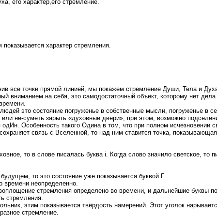
ха, его характер,его стремление.
м показывается характер стремления.
инив все точки прямой линией, мы покажем стремление Души, Тела и Дух
ный вниманием на себя, это самодостаточный объект, которому нет дела 
времени.
 людей это состояние погруженье в собственные мысли, погруженье в се
 или не-суметь зарыть «духовные двери», при этом, возможно подселен
одИн. Особенность такого Одина в том, что при полном исчезновении св
, сохраняет связь с Вселенной, то над ним ставится точка, показывающ
овное, то в слове писалась буква i. Когда слово значило светское, то п
будущем, то это состояние уже показывается буквой Г.
во времени неопределенно.
о воплощение стремления определено во времени, и дальнейшие буквы п
ть стремления.
гольник, этим показывается твёрдость намерений. Этот уголок нарывает
разное стремление.