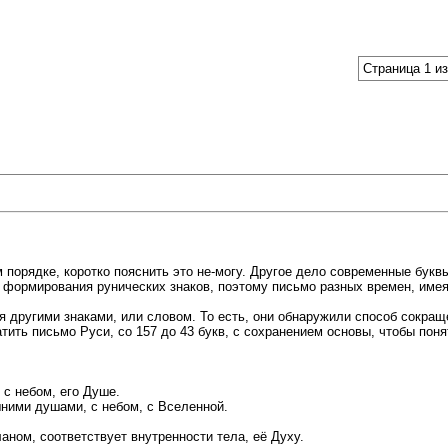
Страница 1 из
 порядке, коротко пояснить это не-могу. Другое дело современные буквы
 формирования рунических знаков, поэтому письмо разных времен, име
мя другими знаками, или словом. То есть, они обнаружили способ сокра
ить письмо Руси, со 157 до 43 букв, с сохранением основы, чтобы пон
 с небом, его Душе.
ними душами, с небом, с Вселенной.
аном, соответствует внутренности тела, её Духу.