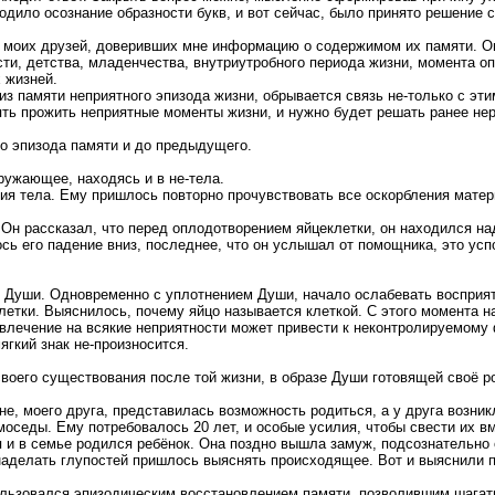
одило осознание образности букв, и вот сейчас, было принято решение 
и моих друзей, доверивших мне информацию о содержимом их памяти. Он
и, детства, младенчества, внутриутробного периода жизни, момента оп
 жизней.
из памяти неприятного эпизода жизни, обрывается связь не-только с эт
ть прожить неприятные моменты жизни, и нужно будет решать ранее н
то эпизода памяти и до предыдущего.
ружающее, находясь и в не-тела.
ия тела. Ему пришлось повторно прочувствовать все оскорбления матери,
Он рассказал, что перед оплодотворением яйцеклетки, он находился над
ь его падение вниз, последнее, что он услышал от помощника, это ус
го Души. Одновременно с уплотнением Души, начало ослабевать восприя
летки. Выяснилось, почему яйцо называется клеткой. С этого момента 
влечение на всякие неприятности может привести к неконтролируемому 
ягкий знак не-произносится.
воего существования после той жизни, в образе Души готовящей своё р
е, моего друга, представилась возможность родиться, а у друга возн
омоседы. Ему потребовалось 20 лет, и особые усилия, чтобы свести их в
 и в семье родился ребёнок. Она поздно вышла замуж, подсознательно 
-наделать глупостей пришлось выяснять происходящее. Вот и выяснили 
пользовался эпизодическим восстановлением памяти, позволившим шагат