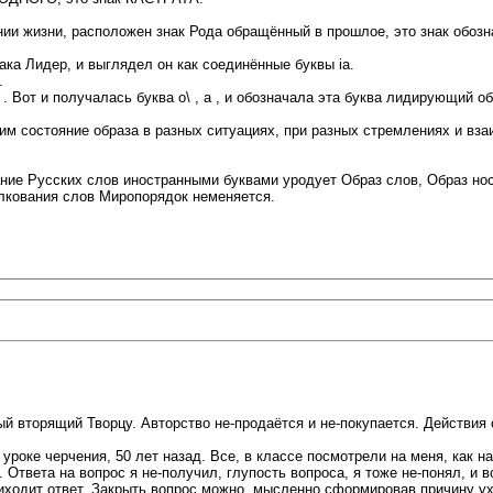
линии жизни, расположен знак Рода обращённый в прошлое, это знак о
ка Лидер, и выглядел он как соединённые буквы ia.
.
 . Вот и получалась буква о\ , а , и обозначала эта буква лидирующий о
м состояние образа в разных ситуациях, при разных стремлениях и вза
ние Русских слов иностранными буквами уродует Образ слов, Образ нос
олкования слов Миропорядок неменяется.
й вторящий Творцу. Авторство не-продаётся и не-покупается. Действия 
 уроке черчения, 50 лет назад. Все, в классе посмотрели на меня, как н
Ответа на вопрос я не-получил, глупость вопроса, я тоже не-понял, и 
приходит ответ. Закрыть вопрос можно, мысленно сформировав причину ух