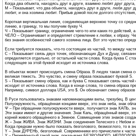
Когда два объекта, находясь друг в друге, взаимно любят друг друга,
М – Показывает, что два объекта, находясь друг в друге, любя друг
любит, и она хозяина любит. Прибыв домой после долгого отсутствия,
Короткая вертикальная линия, соединяющая верхнюю точку со средне
линию, в границу, то мы получим букву Ч.
Ч – Показывает границу, ограничение чего-то или каких-то действий,
ЧЕЛО – Ограничивает и определяет стремление к любви, к образу. Че
без знания особенностей самого хозяина лица. Вот это чувство опред
Если требуется показать, что-то состоящее из частей, то между частя
С – Показывает связь двух точек, обозначающих Дух и Душу, связанны
определяется отдельно, от остальной части слова. Когда буква С стои
следующее за этой буквой исходит из источника слова.
В объектах может происходить смена Образа. В людях такая смена с
великая тяжесть. Это чувство, и смену образа показывают буквой S.
S – Показывает смену образа, как и буква С показывает связь частей 
исходит от источника слова. Когда в конце слова, то смена образа пр
Например, символ доллара USA, это $. Он обозначает смену образов 
В Руси пользовались знаками напоминающими вилы, трезубец. В цент
Полуокружность, обращённая концами вверх, это знак неба, знак обла
Ψ – При обращении полуокружности вверх, получается знак КАПЬ, з
Эти знаки имеют и другие значения. Знак Капь, обращённый вверх, эт
корней живого обращённого в Земное. Совмещение этих знаков созда
Ж – Знак ЖИВА. Знак ЖИЗНИ. Знак соединения Телесного с Небом и с
Когда предкам нужно было показать безголового, безмозглого, то в з
Y – Знак ДУРЕНЬ, безголовый. Современники его причислили к части
Y – Перевёрнутый такой знак, показывает БЕЗРОДНОГО, НЕПЛОДОР