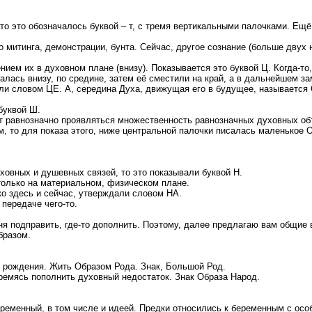
о это обозначалось буквой – т, с тремя вертикальными палочками. Ещё 
митинга, демонстрации, бунта. Сейчас, другое сознание (больше двух н
ием их в духовном плане (внизу). Показывается это буквой Ц. Когда-то
лась внизу, по средине, затем её сместили на край, а в дальнейшем зам
сали словом ЦЕ. А, середина Духа, движущая его в будущее, называетс
буквой Ш.
ет равнозначно проявляться множественность равнозначных духовных об
, то для показа этого, ниже центральной палочки писалась маленькое О
уховных и душевных связей, то это показывали буквой Н.
только на материальном, физическом плане.
ко здесь и сейчас, утверждали словом НА.
передаче чего-то.
я подправить, где-то дополнить. Поэтому, далее предлагаю вам общие во
бразом.
 рождения. Жить Образом Рода. Знак, Большой Род.
ремясь пополнить духовный недостаток. Знак Образа Народ.
ременный, в том числе и идеей. Предки относились к беременным с особ