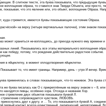
ждающее. В слитном тексте, эта буква показывала, что предыдущие букв
ое воплощение образа, то ставился знак Тверди Объекта, или просто, т
в, показывая, что это явление или, это объект, воплощение Образа. На
т, куда стремится, имеются буквы показывающие состояние Образа.
асчёской» на верху (четыре вертикальных палочки), этим знаком показы
ная.
раз может храниться не-воплощаясь, до прихода нужного ему времени и
 разных линий. Показывались все этапы материального воплощения обра
и как победу, потому, что рождение действительно радостное событие.
едующее.
ения в яйцеклетку, в момент оплодотворения яйцеклетки.
оказывает то, что имеет границы. Например, день – утро И вечер. Време
уква применялась в словах показывающих, что-то неживое. Эта буква с
та же буква писалась как О с прикреплённым на верху знаком v – ȣ, или 
то находятся певцы, особенно хора. Отсюда и название Хор.
вное стремление двух объектов показывали буквой Л.
это стремление сопровождается чувством, ЛЮБОВЬ.
, прикоснулись друг к другу, и … То, это показывается буквой А, соеди
ой первый контакт всегда единственный, лидирующий, неповторимый. Вс