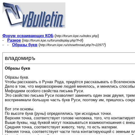
Форум осваивающих КОБ
(
)
http://forum.kpe.ru/index.php
-
Разное
(
)
http://forum.kpe.ru/forumdisplay.php?f=9
- -
Образы букв
(
)
http://forum.kpe.ru/showthread.php?t=22977
владомиръ
Образы букв
Образы букв.
Чтобы рассказать о Рунах Рода, придётся рассказывать о Вселенском
Дело в том, что мировоззрение людей менялось, и менялись способы
Мефодием особого свойства письма Руси.
Это свойство письма Руси позволяет заменить один знак двумя, тре
воспринимали большую часть букв Руси, поэтому им, пришлось сократ
Вот эти основы.
По высоте букв (руны) определялись три исходных точки.
Верхняя точка, соответствует голове человека, того, что контактирует
Выше буквы, над буквой могут показываться взаимоотношения с внеш
Средняя точка, соответствует животу, телу, то есть материи.
Нижняя точка, соответствует части тела контактирующей с земным пл