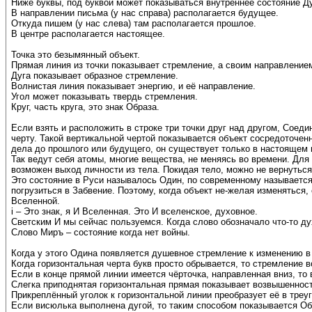
Ниже буквы, под буквой может показываться внутреннее состояние Ду
В направлении письма (у нас справа) располагается будущее.
Откуда пишем (у нас слева) там располагается прошлое.
В центре располагается настоящее.
Точка это безымянный объект.
Прямая линия из точки показывает стремление, а своим направление
Дуга показывает образное стремление.
Волнистая линия показывает энергию, и её направление.
Угол может показывать твердь стремления.
Круг, часть круга, это знак Образа.
Если взять и расположить в строке три точки друг над другом, Соед
черту. Такой вертикальной чертой показывается объект сосредоточен
дела до прошлого или будущего, он существует только в настоящем 
Так ведут себя атомы, многие вещества, не меняясь во времени. Для
возможен выход личности из тела. Покидая тело, можно не вернуться
Это состояние в Руси называлось Один, по современному называется 
погрузиться в Забвение. Поэтому, когда объект не-желая изменяться
Вселенной.
i – Это знак, я И Вселенная. Это И вселенское, духовное.
Светским И мы сейчас пользуемся. Когда слово обозначало что-то дух
Слово Миръ – состояние когда нет войны.
Когда у этого Одина появляется душевное стремление к изменению в 
Когда горизонтальная черта букв просто обрывается, то стремление 
Если в конце прямой линии имеется чёрточка, направленная вниз, т
Слегка приподнятая горизонтальная прямая показывает возвышеннос
Прикреплённый уголок к горизонтальной линии преобразует её в треу
Если висюлька выполнена дугой, то таким способом показывается Об