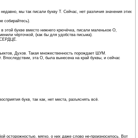
недавно, мы так писали букву Т. Сейчас, нет различия значения этих
е собирайтесь).
, в этой букве вместо нижнего крючёчка, писали маленькое О,
енили чёрточкой, (как бы для удобства письма).
я СЕРДЦЕ.
ъектов, Духов. Такая множественность порождает ШУМ.
. Впоследствии, эта О, была вынесена на край буквы, и сейчас
сприятия букв, так как, нет места, разъяснять всё.
ой осторожностью, мягко, о них даже слово не-произносилось. Вот