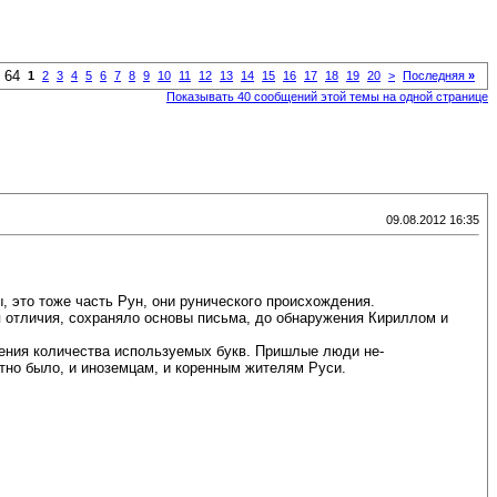
 64
1
2
3
4
5
6
7
8
9
10
11
12
13
14
15
16
17
18
19
20
>
Последняя
»
Показывать 40 сообщений этой темы на одной странице
09.08.2012 16:35
, это тоже часть Рун, они рунического происхождения.
я отличия, сохраняло основы письма, до обнаружения Кириллом и
щения количества используемых букв. Пришлые люди не-
ятно было, и иноземцам, и коренным жителям Руси.