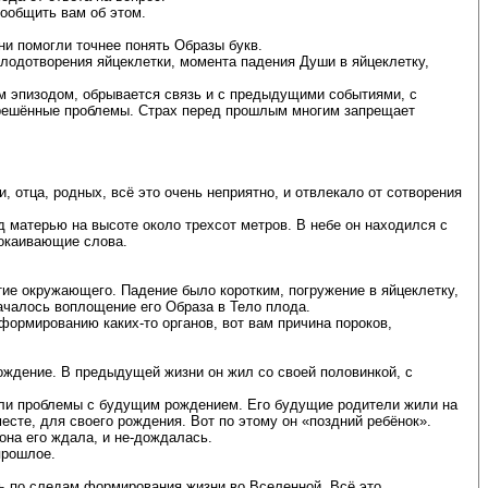
сообщить вам об этом.
и помогли точнее понять Образы букв.
лодотворения яйцеклетки, момента падения Души в яйцеклетку,
им эпизодом, обрывается связь и с предыдущими событиями, с
ерешённые проблемы. Страх перед прошлым многим запрещает
 отца, родных, всё это очень неприятно, и отвлекало от сотворения
 матерью на высоте около трехсот метров. В небе он находился с
покаивающие слова.
тие окружающего. Падение было коротким, погружение в яйцеклетку,
началось воплощение его Образа в Тело плода.
формированию каких-то органов, вот вам причина пороков,
ождение. В предыдущей жизни он жил со своей половинкой, с
икли проблемы с будущим рождением. Его будущие родители жили на
месте, для своего рождения. Вот по этому он «поздний ребёнок».
она его ждала, и не-дождалась.
прошлое.
ь по следам формирования жизни во Вселенной. Всё это