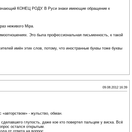
бозначающий КОНЕЦ РОДУ. В Руси знаки имеющие обращение к
браз неживого Мiра.
имоотношениях. Это была профессиональная письменность, к такой
ителей имён этих слов, потому, что иностранные буквы тоже буквы
09.08.2012 16:39
с «авторством» - жульство, обман.
а сделавшего глупость, даже кое кто повертел пальцем у виска. Всё
вопрос остался открытым.
ода от ответа на вопрос.