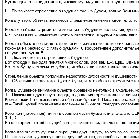
Буква одна, а её видов много, и каждому виду соответствует определ
L – Показывает стремление в будущее только Духом, только Земным
Когда, у этого объекта появилось стремление изменить своё Тело, то 
Когда же объект, стремится измениться в будущем полностью, душевн
Е - Показывает стремление полного изменения, в одном направлении.
Когда в объекте возникает стремление к изменению во многих направ
похожая на ресчёску, с пятью зубьями. С изобретением дополнительн
получилась буква Ё.
Ё – Знак множества стремлений в будущее.
Вот отсюда и выходят понятия многих слов. Вот вам Ёж, Ёрш. Одна ел
Вот эту букву и стремятся убрать, чтобы люди знали только одно изм
Стремление объекта пополнить недостаток духовности и душевности 
К – Обозначает недостаток Духа и Души, и, что объект стремится эт
Когда, душевное внимание объекта обращено не-только в будущее, ко
Т – Показывает душевную твердь, а дополняя горизонтальные линии (
Кроме такой Т, пользовались и образной буквой Т. Писалась она как
ϖ – Такой буквой показывали достижение Образом твердого состояни
Короткая (наклонная) линия в средней части буквы или знака, это С
₮, Ł, ƛ.
В наше время, такой секущий знак, вы можете видеть часто, не-поним
Когда два объекта душевно обращены друг к другу, то это показывает
П – показывает душевную связь двух объектов, разнесённых во врем