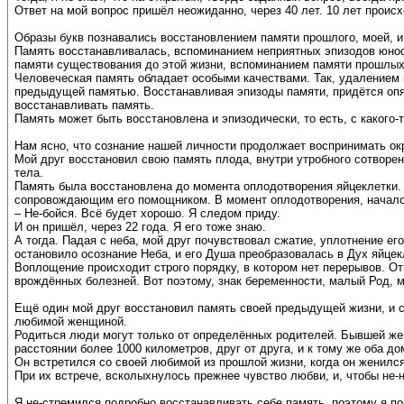
Ответ на мой вопрос пришёл неожиданно, через 40 лет. 10 лет происх
Образы букв познавались восстановлением памяти прошлого, моей, 
Память восстанавливалась, вспоминанием неприятных эпизодов юност
памяти существования до этой жизни, вспоминанием памяти прошлых
Человеческая память обладает особыми качествами. Так, удалением 
предыдущей памятью. Восстанавливая эпизоды памяти, придётся опя
восстанавливать память.
Память может быть восстановлена и эпизодически, то есть, с какого-
Нам ясно, что сознание нашей личности продолжает воспринимать ок
Мой друг восстановил свою память плода, внутри утробного сотворен
тела.
Память была восстановлена до момента оплодотворения яйцеклетки. 
сопровождающим его помощником. В момент оплодотворения, началос
– Не-бойся. Всё будет хорошо. Я следом приду.
И он пришёл, через 22 года. Я его тоже знаю.
А тогда. Падая с неба, мой друг почувствовал сжатие, уплотнение е
остановило осознание Неба, и его Душа преобразовалась в Дух яйцек
Воплощение происходит строго порядку, в котором нет перерывов. От
врождённых болезней. Вот поэтому, знак беременности, малый Род, м
Ещё один мой друг восстановил память своей предыдущей жизни, и с
любимой женщиной.
Родиться люди могут только от определённых родителей. Бывшей жен
расстоянии более 1000 километров, друг от друга, и к тому же оба д
Он встретился со своей любимой из прошлой жизни, когда он женился
При их встрече, всколыхнулось прежнее чувство любви, и, чтобы не
Я не-стремился подробно восстанавливать себе память, поэтому я 