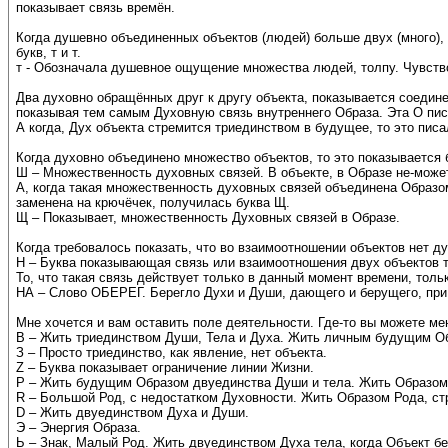
показывает связь времён.
Когда душевно объединенных объектов (людей) больше двух (много), т
букв, т и т.
т - Обозначала душевное ощущение множества людей, толпу. Чувство 
Два духовно обращённых друг к другу объекта, показывается соединен
показывая тем самым Духовную связь внутреннего Образа. Эта О писа
А когда, Дух объекта стремится триединством в будущее, то это пи
Когда духовно объединено множество объектов, то это показывается 
Ш – Множественность духовных связей. В объекте, в Образе не-мож
А, когда такая множественность духовных связей объединена Образом
заменена на крючёчек, получилась буква Щ.
Щ – Показывает, множественность Духовных связей в Образе.
Когда требовалось показать, что во взаимоотношении объектов нет д
Н – Буква показывающая связь или взаимоотношения двух объектов 
То, что такая связь действует только в данный момент времени, толь
НА – Слово ОБЕРЕГ. Берегло Духи и Души, дающего и берущего, при 
Мне хочется и вам оставить поле деятельности. Где-то вы можете мен
В – Жить триединством Души, Тела и Духа. Жить личным будущим О
З – Просто триединство, как явление, нет объекта.
Z – Буква показывает ограничение линии Жизни.
Р – Жить будущим Образом двуединства Души и тела. Жить Образом
R – Большой Род, с недостатком Духовности. Жить Образом Рода, ст
D – Жить двуединством Духа и Души.
Э – Энергия Образа.
Ь – Знак, Малый Род. Жить двуединством Духа тела, когда Объект бе