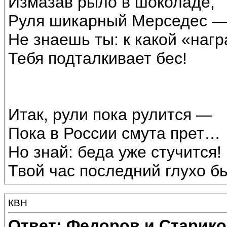
Измазав рыло в шоколаде,
Руля шикарный Мерседес 
Не знаешь ты: к какой «наг
Тебя подталкивает бес!
Итак, рули пока рулится —
Пока в России смута прет…
Но знай: беда уже стучится!
Твой час последний глухо б
КВН
Ответ: Федоров и Старик