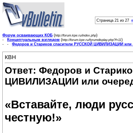
Страница 21 из 27
«
Форум осваивающих КОБ
(
)
http://forum.kpe.ru/index.php
-
Концептуальным взглядом
(
)
http://forum.kpe.ru/forumdisplay.php?f=11
- -
Федоров и Стариков спасители РУССКОЙ ЦИВИЛИЗАЦИИ или 
КВН
Ответ: Федоров и Старик
ЦИВИЛИЗАЦИИ или очеред
«Вставайте, люди русс
честную!»