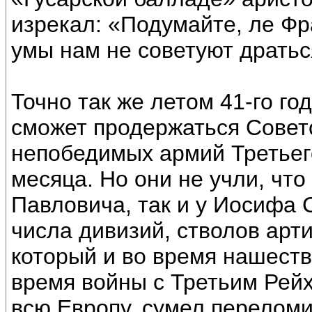
изрекал: «Подумайте, ле Фр
умы нам не советуют дратьс
Точно так же летом 41-го г
сможет продержаться Совет
непобедимых армий Третьего
месяца. Но они не учли, что
Павловича, так и у Иосифа 
числа дивизий, стволов арт
который и во время нашеств
время войны с Третьим Рей
всю Европу, сумел переломи