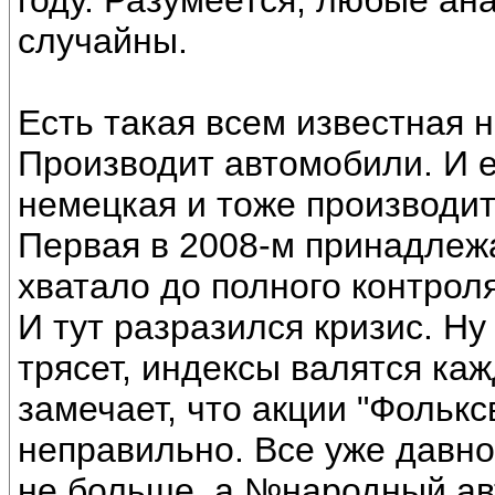
году. Разумеется, любые ан
случайны.
Есть такая всем известная 
Производит автомобили. И е
немецкая и тоже производит
Первая в 2008-м принадлежа
хватало до полного контрол
И тут разразился кризис. Ну
трясет, индексы валятся каж
замечает, что акции "Фолькс
неправильно. Все уже давно
не больше, а №народный авт