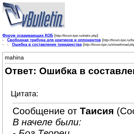
Форум осваивающих КОБ
(
)
http://forum.kpe.ru/index.php
-
Свободная трибуна для критиков и оппонентов
(
http://forum.kpe.ru/f
- -
Ошибка в составление триединства
(
http://forum.kpe.ru/showthread.p
mahina
Ответ: Ошибка в составле
Цитата:
Сообщение от
Таисия
(Со
В начеле были:
- Бог Творец