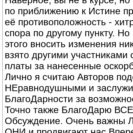
Наверное, вы не в курсе, н
по приближению к Истине пр
её противоположность - хитр
спора по другому пункту. Н
этого вносить изменения ник
взято другими участниками 
платы за нанесенные оскорб
Лично я считаю Авторов по
НЕравнодушными и заслужи
БлагоДарности за возможнос
Точно также БлагоДарю ВСЕ
Обсуждение. Очень важны 
ОНИ и продвигают нас Впере