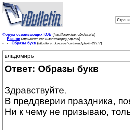
Страни
Форум осваивающих КОБ
(
)
http://forum.kpe.ru/index.php
-
Разное
(
)
http://forum.kpe.ru/forumdisplay.php?f=9
- -
Образы букв
(
)
http://forum.kpe.ru/showthread.php?t=22977
владомиръ
Ответ: Образы букв
Здравствуйте.
В преддверии праздника, по
Ни к чему не призываю, тол