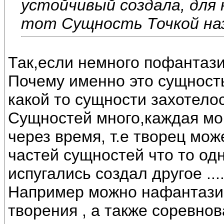
устойчивый создала, для
тот Сущность Точкой на
Так,если немного пофантазир
Почему именно это сущность
какой то сущности захотелос
Сущностей много,каждая мог
через время, т.е творец мож
частей сущностей что то одн
испугались создал другое ...
Например можно нафантазир
творения , а также соревно