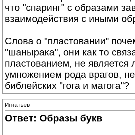
что "спаринг" с образами з
взаимодействия с иными об
Слова о "пластовании" поче
"шанырака", они как то свя
пластованием, не является 
умножением рода врагов, не
библейских "гога и магога"?
Игнатьев
Ответ: Образы букв