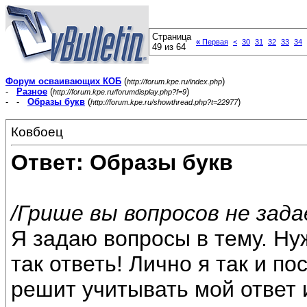
Страница
«
Первая
<
30
31
32
33
34
49 из 64
Форум осваивающих КОБ
(
)
http://forum.kpe.ru/index.php
-
Разное
(
)
http://forum.kpe.ru/forumdisplay.php?f=9
- -
Образы букв
(
)
http://forum.kpe.ru/showthread.php?t=22977
Ковбоец
Ответ: Образы букв
/Грише вы вопросов не зада
Я задаю вопросы в тему. Н
так ответь! Лично я так и п
решит учитывать мой ответ и