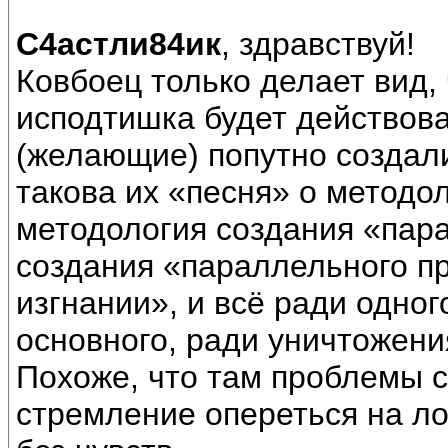
С4астли84ик
, здравствуй!
Ковбоец только делает вид, 
исподтишка будет действоват
(желающие) попутно создали 
такова их «песня» о методоло
методология создания «пар
создания «параллельного пр
изгнании», и всё ради одног
основного, ради уничтожени
Похоже, что там проблемы с
стремление опереться на лог