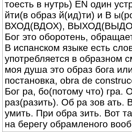
тоесть в нутрь) EN один уст
йти(в образ й(ид)ти) и В ы(
ВХОД(ВДОХ), ВЫХОД(ВЫДО
Бог это оборотень, обращает
В испанском языке есть сло
употребляется в образном см
моя душа это образ бога или
постановка, obra de constru
Бог ра, бо(потому что) гра. 
раз(разить). Об ра зов ать. 
умить. При обра зить. Вот т
на берегу обрамленого воо