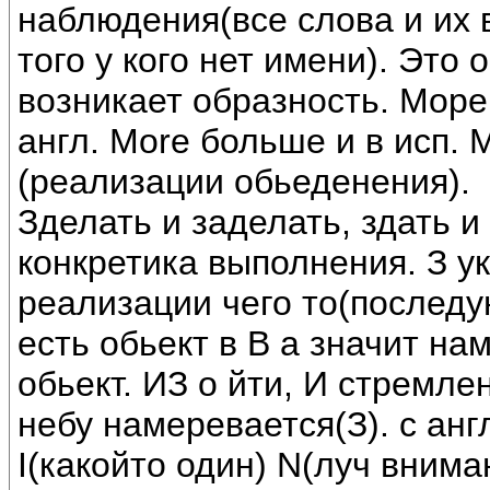
наблюдения(все слова и их
того у кого нет имени). Это
возникает образность. Море
англ. More больше и в исп. 
(реализации обьеденения).
Зделать и заделать, здать и
конкретика выполнения. З у
реализации чего то(последую
есть обьект в В а значит на
обьект. ИЗ о йти, И стремле
небу намеревается(З). с англ
I(какойто один) N(луч внима