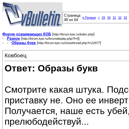
Страница
«
Первая
<
29
30
31
32
33
48 из 64
Форум осваивающих КОБ
(
)
http://forum.kpe.ru/index.php
-
Разное
(
)
http://forum.kpe.ru/forumdisplay.php?f=9
- -
Образы букв
(
)
http://forum.kpe.ru/showthread.php?t=22977
Ковбоец
Ответ: Образы букв
Смотрите какая штука. Под
приставку не. Оно ее инверт
Получается, наше есть убей
прелюбодействуй...