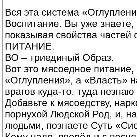
Вся эта система «Оглуплен
Воспитание. Вы уже знаете, 
показывая свойства частей 
ПИТАНИЕ.
ВО – триединый Образ.
Вот это мясоедное питание,
«Оглупления», а «Власть» н
врагов куда-то, туда незнаю 
Добавьте к мясоедству, наркот
порнухой Людской Род, и, н
людьми, познаете Суть «Си
Кому надо, вперёд и с песня