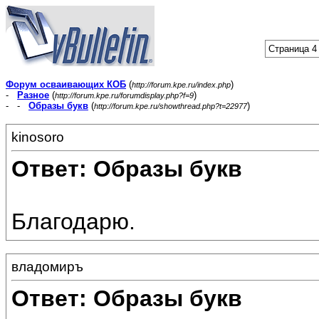
Страница 4 
Форум осваивающих КОБ
(
)
http://forum.kpe.ru/index.php
-
Разное
(
)
http://forum.kpe.ru/forumdisplay.php?f=9
- -
Образы букв
(
)
http://forum.kpe.ru/showthread.php?t=22977
kinosoro
Ответ: Образы букв
Благодарю.
владомиръ
Ответ: Образы букв