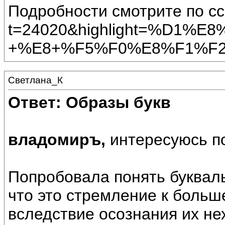
Подробности смотрите по сс
t=24020&highlight=%D1
+%E8+%F5%F0%E8%F1%F
Светлана_К
Ответ: Образы букв
владомиръ,
интересуюсь п
Попробовала понять буквал
что это стремление к больш
вследствие осознания их нех