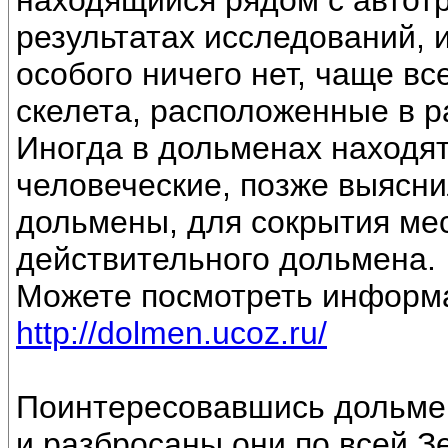
находящийся рядом с автот
результатах исследований, 
особого ничего нет, чаще вс
скелета, расположенные в р
Иногда в дольменах находят
человеческие, позже выясни
дольмены, для сокрытия ме
действительного дольмена.
Можете посмотреть информа
http://dolmen.ucoz.ru/
Поинтересовавшись дольмен
и разбросаны они по всей З