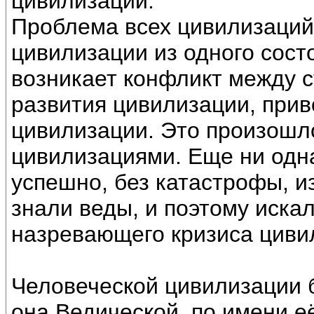
цивилизации.
Проблема всех цивилизаций 
цивилизации из одного состо
возникает конфликт между 
развития цивилизации, при
цивилизации. Это произош
цивилизациями. Еще ни одн
успешно, без катастрофы, из
знали веды, и поэтому иска
назревающего кризиса циви
Человеческой цивилизации 
она Ведической, по имени е