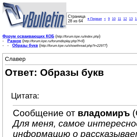
Страница
«
Первая
<
9
10
11
12
13
1
28 из 64
Форум осваивающих КОБ
(
)
http://forum.kpe.ru/index.php
-
Разное
(
)
http://forum.kpe.ru/forumdisplay.php?f=9
- -
Образы букв
(
)
http://forum.kpe.ru/showthread.php?t=22977
Славер
Ответ: Образы букв
Цитата:
Сообщение от
владомиръ
(
Для меня, самое интересно
информацию о рассказывае