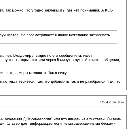
ет. Так можно что угодно заклеймить, где нет понимания. А КОБ
улучшается. Но просматривается явное нежелание затрагивать
ысла нет. Владомиръ, видно по его сообщениям, ищет
 слушают открыв рот или через 5 минут в ауте. А хочется общения,
ие есть, а меры маловато. Так я вижу.
аю текст теряется. Как что добавлять так и не разобрался. Так что
12.04.2014 08:47
ик Академии ДНК-генеалогии" или что нибудь из его статей. Он ведь
охам, Славер дает информацию логичными завершенными блоками.