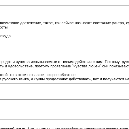
 возможное достижение, такое, как сейчас называют состояние ультра, 
соты.
некуда.
порядок и чувства испытываемые от взаимодействия с ним. Поэтому, ру
ь и удовольствие, поэтому проявление "чувства любви" они показывают 
кой, то в этом нет ласки, скорее обратное.
русского языка, а буквы продолжают действовать, вот и получаются не
русский язык.
Там всеми силами «западники» стремятся уничтожить 