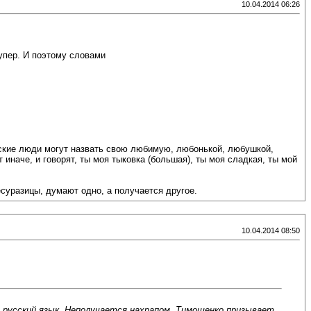
10.04.2014 06:26
супер. И поэтому словами
сские люди могут назвать свою любимую, любонькой, любушкой,
иначе, и говорят, ты моя тыковка (большая), ты моя сладкая, ты мой
суразицы, думают одно, а получается другое.
10.04.2014 08:50
русский язык. Неполучается нахрапом, Тимошенко призывает