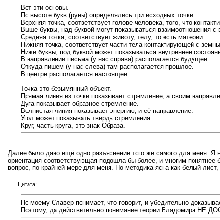
Вот эти основы.
По высоте букв (руны) определялись три исходных точки.
Верхняя точка, соответствует голове человека, того, что контакт
Выше буквы, над буквой могут показываться взаимоотношения с 
Средняя точка, соответствует животу, телу, то есть материи.
Нижняя точка, соответствует части тела контактирующей с земны
Ниже буквы, под буквой может показываться внутреннее состояни
В направлении письма (у нас справа) располагается будущее.
Откуда пишем (у нас слева) там располагается прошлое.
В центре располагается настоящее.
Точка это безымянный объект.
Прямая линия из точки показывает стремление, а своим направл
Дуга показывает образное стремление.
Волнистая линия показывает энергию, и её направление.
Угол может показывать твердь стремления.
Круг, часть круга, это знак Образа.
Далее было дано ещё одно разъяснение того же самого для меня. Я н
ориентация соответствующая подошла бы более, и многим понятнее бы
вопрос, по крайней мере для меня. Но методика ясна как белый лист
Цитата:
По моему Славер понимает, что говорит, и убедительно доказыва
Поэтому, да действительно понимание теории Владомира НЕ ДО