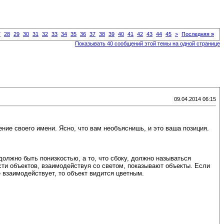
7
28
29
30
31
32
33
34
35
36
37
38
39
40
41
42
43
44
45
>
Последняя
»
Показывать 40 сообщений этой темы на одной странице
09.04.2014 06:15
ение своего имени. Ясно, что вам необъяснишь, и это ваша позиция.
 должно быть понизкостью, а то, что сбоку, должно называться
сти объектов, взаимодействуя со светом, показывают объекты. Если
е взаимодействует, то объект видится цветным.