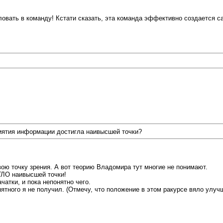
аловать в команду! Кстати сказать, эта команда эффективно создается
риятия информации достигла наивысшей точки?
вою точку зрения. А вот теорию Владомира тут многие не понимают.
ГЛО наивысшей точки!
чатки, и пока непонятно чего.
ятного я не получил. (Отмечу, что положение в этом ракурсе вяло улу