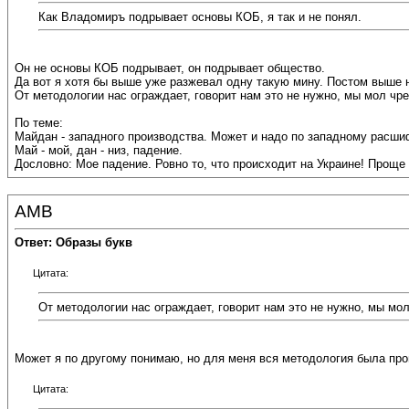
Как Владомиръ подрывает основы КОБ, я так и не понял.
Он не основы КОБ подрывает, он подрывает общество.
Да вот я хотя бы выше уже разжевал одну такую мину. Постом выше 
От методологии нас ограждает, говорит нам это не нужно, мы мол чр
По теме:
Майдан - западного производства. Может и надо по западному расш
Май - мой, дан - низ, падение.
Дословно: Мое падение. Ровно то, что происходит на Украине! Проще 
АМВ
Ответ: Образы букв
Цитата:
От методологии нас ограждает, говорит нам это не нужно, мы мо
Может я по другому понимаю, но для меня вся методология была про
Цитата: