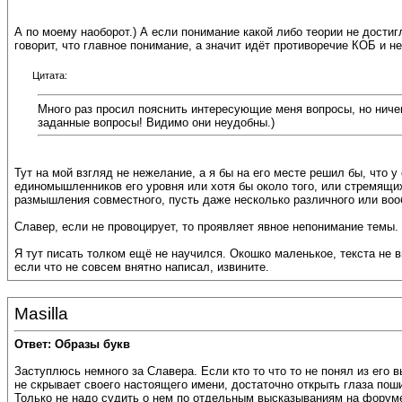
А по моему наоборот.) А если понимание какой либо теории не достиг
говорит, что главное понимание, а значит идёт противоречие КОБ и не
Цитата:
Много раз просил пояснить интересующие меня вопросы, но ничег
заданные вопросы! Видимо они неудобны.)
Тут на мой взгляд не нежелание, а я бы на его месте решил бы, что 
единомышленников его уровня или хотя бы около того, или стремящих
размышления совместного, пусть даже несколько различного или вооб
Славер, если не провоцирует, то проявляет явное непонимание темы. 
Я тут писать толком ещё не научился. Окошко маленькое, текста не в
если что не совсем внятно написал, извините.
Masilla
Ответ: Образы букв
Заступлюсь немного за Славера. Если кто то что то не понял из его 
не скрывает своего настоящего имени, достаточно открыть глаза п
Только не надо судить о нем по отдельным высказываниям на форуме