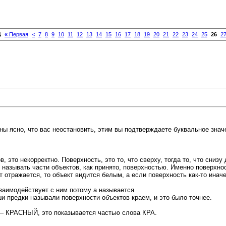
4
«
Первая
<
7
8
9
10
11
12
13
14
15
16
17
18
19
20
21
22
23
24
25
26
2
ны ясно, что вас неостановить, этим вы подтверждаете буквальное знач
это некорректно. Поверхность, это то, что сверху, тогда то, что снизу
называть части объектов, как принято, поверхностью. Именно поверхно
 отражается, то объект видится белым, а если поверхность как-то инач
взаимодействует с ним потому а называется
ши предки называли поверхности объектов краем, и это было точнее.
ге – КРАСНЫЙ, это показывается частью слова КРА.