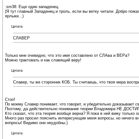
:sm38: Еще один западенец.
(Я тут главный Западенец и троль, если вы ветку читали. Добро пож
ярлыки...)
Цитата:
СЛАВЕР
Только мне очевидно, что это имя составлено от СЛАва и ВЕРа?
Можно трактовать и как славящий веру!
Цитата:
Славер, ты же сторонник КОБ. Ты считаешь, что твоя мера восп
Стоп!
По моему Славер понимает, что говорит, и убедительно доказывает с
Поэтому, да действительно понимание теории Владомира НЕ ДОСТИ
Кто сказал, что эта теория вообще верна? Я пока в ней вижу только за
Много раз просил пояснить интересующие меня вопросы, но ничего вн
вопросы! Видимо они неудобны.)
Цитата: