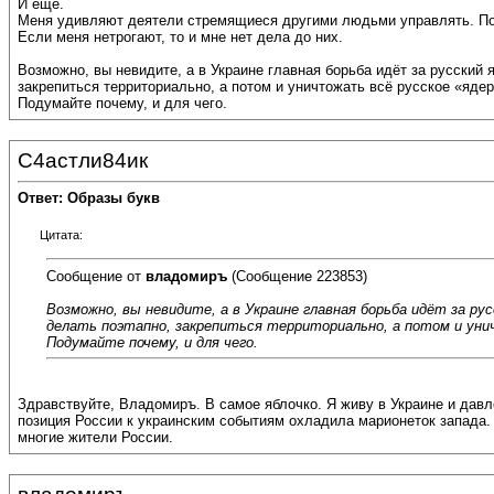
И ещё.
Меня удивляют деятели стремящиеся другими людьми управлять. Похоже
Если меня нетрогают, то и мне нет дела до них.
Возможно, вы невидите, а в Украине главная борьба идёт за русский
закрепиться территориально, а потом и уничтожать всё русское «яде
Подумайте почему, и для чего.
С4астли84ик
Ответ: Образы букв
Цитата:
Сообщение от
владомиръ
(Сообщение 223853)
Возможно, вы невидите, а в Украине главная борьба идёт за р
делать поэтапно, закрепиться территориально, а потом и уни
Подумайте почему, и для чего.
Здравствуйте, Владомиръ. В самое яблочко. Я живу в Украине и давл
позиция России к украинским событиям охладила марионеток запада.
многие жители России.