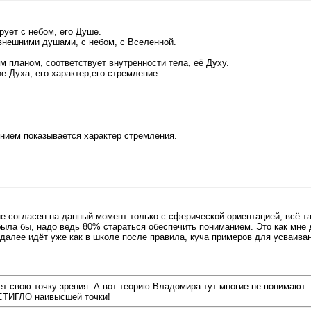
ирует с небом, его Душе.
внешними душами, с небом, с Вселенной.
м планом, соответствует внутренности тела, её Духу.
е Духа, его характер,его стремление.
ением показывается характер стремления.
е согласен на данный момент только с сферической ориентацией, всё т
ла бы, надо ведь 80% стараться обеспечить пониманием. Это как мне д
, далее идёт уже как в школе после правила, куча примеров для усваива
ет свою точку зрения. А вот теорию Владомира тут многие не понимают.
СТИГЛО наивысшей точки!