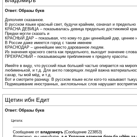
владомиръ
Ответ: Образы букв
Дополняя сказанное.
В русском языке красный свет, будучи крайним, означал и предельно
КРАСНА ДЕВИЦА – показывалась девица предельно достижимой кра
Предки могли сказать и
КРАСНЫЙ ДАР – показывая, что кому-то дан ценнейший дар, ценнее 
В России даже имеется город с таким именем
КРАСНОДАР – ценнейшее место дарованное людям.
Из значения красного света как предельного, выходит значение слова
ПРЕКРАСНЫЙ – показывающим приближение к пределу красоты.
Имейте в виду, что русский язык большей частью опирается на миро
любименькой, и т.д. Для англо говорящих людей важна материальност
сахар, ты мой мёд, и т.д.
Вот и смотрите разницу. В русском языке если кого-то называют тыкуш
Подмешивание иностранных, англоязычных слов нарушает восприятие 
Щетин ибн Едит
Ответ: Образы букв
Цитата:
Сообщение от
владомиръ
(Сообщение 223853)
Возможно, вы невидите,
а в Украине главная борьба идёт за 