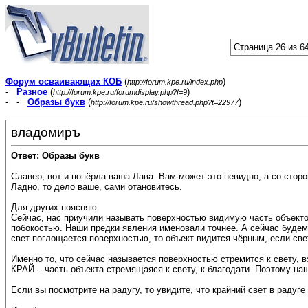
Страница 26 из 6
Форум осваивающих КОБ
(
)
http://forum.kpe.ru/index.php
-
Разное
(
)
http://forum.kpe.ru/forumdisplay.php?f=9
- -
Образы букв
(
)
http://forum.kpe.ru/showthread.php?t=22977
владомиръ
Ответ: Образы букв
Славер, вот и попёрла ваша Лава. Вам может это невидно, а со сторо
Ладно, то дело ваше, сами отановитесь.
Для других поясняю.
Сейчас, нас приучили называть поверхностью видимую часть объектов, 
побокостью. Наши предки явления именовали точнее. А сейчас будем 
свет поглощается поверхностью, то объект видится чёрным, если свет
Именно то, что сейчас называется поверхностью стремится к свету, 
КРАЙ – часть объекта стремящаяся к свету, к благодати. Поэтому на
Если вы посмотрите на радугу, то увидите, что крайний свет в раду