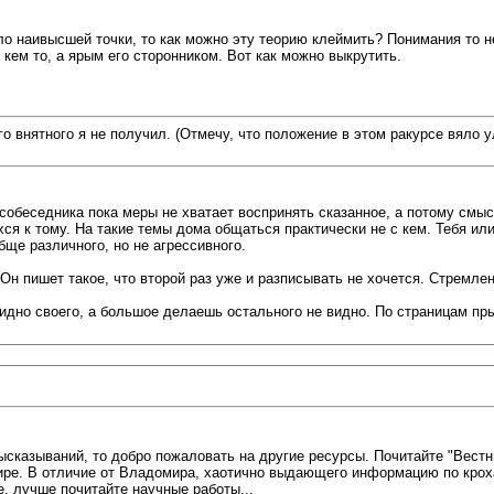
ло наивысшей точки, то как можно эту теорию клеймить? Понимания то н
 кем то, а ярым его сторонником. Вот как можно выкрутить.
о внятного я не получил. (Отмечу, что положение в этом ракурсе вяло 
у собеседника пока меры не хватает воспринять сказанное, а потому см
ся к тому. На такие темы дома общаться практически не с кем. Тебя или
ще различного, но не агрессивного.
Он пишет такое, что второй раз уже и разписывать не хочется. Стремлен
идно своего, а большое делаешь остального не видно. По страницам прыг
высказываний, то добро пожаловать на другие ресурсы. Почитайте "Вестн
ошире. В отличие от Владомира, хаотично выдающего информацию по кр
, лучше почитайте научные работы...