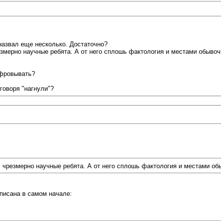
назвал еще несколько. Достаточно?
езмерно научные ребята. А от него сплошь фактология и местами обыво
ифровывать?
говоря "нагнули"?
л чрезмерно научные ребята. А от него сплошь фактология и местами о
писана в самом начале: