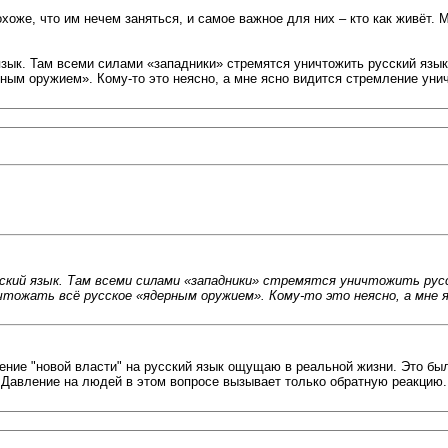
, что им нечем заняться, и самое важное для них – кто как живёт. Мне
 язык. Там всеми силами «западники» стремятся уничтожить русский язы
рным оружием». Кому-то это неясно, а мне ясно видится стремление уни
усский язык. Там всеми силами «западники» стремятся уничтожить ру
чтожать всё русское «ядерным оружием». Кому-то это неясно, а мне 
ение "новой власти" на русский язык ощущаю в реальной жизни. Это был
 Давление на людей в этом вопросе вызывает только обратную реакцию.