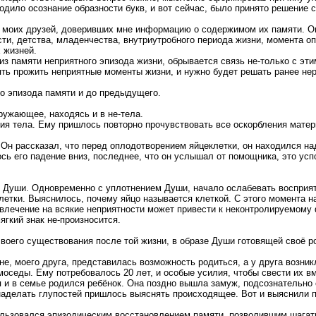
одило осознание образности букв, и вот сейчас, было принято решение 
и моих друзей, доверивших мне информацию о содержимом их памяти. Он
и, детства, младенчества, внутриутробного периода жизни, момента оп
 жизней.
из памяти неприятного эпизода жизни, обрывается связь не-только с эт
ть прожить неприятные моменты жизни, и нужно будет решать ранее н
то эпизода памяти и до предыдущего.
ружающее, находясь и в не-тела.
ия тела. Ему пришлось повторно прочувствовать все оскорбления матери,
Он рассказал, что перед оплодотворением яйцеклетки, он находился над
ь его падение вниз, последнее, что он услышал от помощника, это ус
го Души. Одновременно с уплотнением Души, начало ослабевать восприя
летки. Выяснилось, почему яйцо называется клеткой. С этого момента 
влечение на всякие неприятности может привести к неконтролируемому 
ягкий знак не-произносится.
воего существования после той жизни, в образе Души готовящей своё р
е, моего друга, представилась возможность родиться, а у друга возн
омоседы. Ему потребовалось 20 лет, и особые усилия, чтобы свести их в
 и в семье родился ребёнок. Она поздно вышла замуж, подсознательно 
-наделать глупостей пришлось выяснять происходящее. Вот и выяснили 
пользовался эпизодическим восстановлением памяти, позволившим шагат