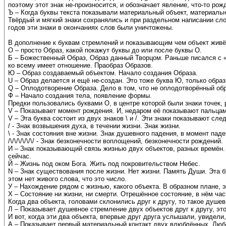
поэтому этот знак не-произносится, и обозначает явление, что-то ро
Ъ – Когда буквы текста показывали материальный объект, материальн
Твёрдый и мягкий знаки сохранялись и при раздельном написании сло
годов эти знаки в окончаниях слов были уничтожены.
В дополнение к буквам стремлений и показывающим чем объект живё
О – просто Образ, какой покажут буквы до или после буквы О.
Б – Божественный Образ, Образ данный Творцом. Раньше писался с «р
ко всему имеет отношение. Праобраз Образов.
Ю – Образ создаваемый объектом. Начало создания Образа.
U – Образ делается и ещё не-создан. Это тоже буква Ю, только образ
Q – Оплодотворение Образа. Дело в том, что не оплодотворённый об
Ф – Начало создания тела, появление формы.
Предки пользовались буквами О, в центре которой были знаки точек,
V – Показывает момент рождения. И, недаром её показывают пальцам
V – Эта буква состоит из двух знаков \ и /. Эти знаки показывают сл
/ - Знак возвышения духа, в течении жизни. Знак жизни.
\ - Знак состояния вне жизни. Знак душевного падения, в момент пад
/\/\/\/\/\/\/ - Знак безконечности воплощений, безконечности рождений.
И – Знак показывающий связь жизнью двух объектов, разных времён. П
сейчас.
Й – Жизнь под оком Бога. Жить под покровительством Небес.
N – Знак существования после жизни. Нет жизни. Память Души. Эта б
этом нет живого слова, что это число.
У – Нахождение рядом с жизнью, какого объекта. В образном плане, э
Х – Состояние ни жизни, ни смерти. Отрешённое состояние, в нём час
Когда два объекта, головами склонились друг к другу, то такое душе
Л – Показывает душевное стремление двух объектов друг к другу, 
И вот, когда эти два объекта, впервые друг друга услышали, увидели
А – Показывает первый материальный контакт двух влюблённых. Люб