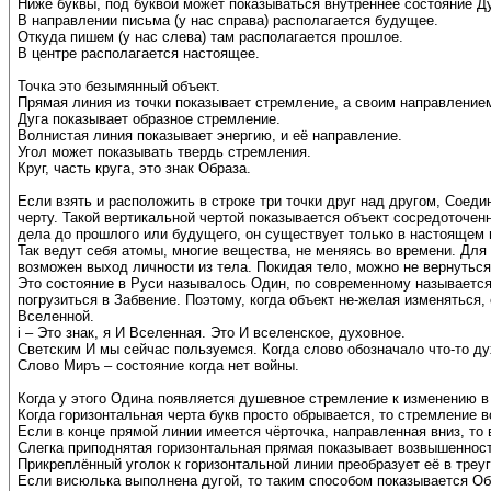
Ниже буквы, под буквой может показываться внутреннее состояние Ду
В направлении письма (у нас справа) располагается будущее.
Откуда пишем (у нас слева) там располагается прошлое.
В центре располагается настоящее.
Точка это безымянный объект.
Прямая линия из точки показывает стремление, а своим направление
Дуга показывает образное стремление.
Волнистая линия показывает энергию, и её направление.
Угол может показывать твердь стремления.
Круг, часть круга, это знак Образа.
Если взять и расположить в строке три точки друг над другом, Соед
черту. Такой вертикальной чертой показывается объект сосредоточен
дела до прошлого или будущего, он существует только в настоящем 
Так ведут себя атомы, многие вещества, не меняясь во времени. Для
возможен выход личности из тела. Покидая тело, можно не вернуться
Это состояние в Руси называлось Один, по современному называется 
погрузиться в Забвение. Поэтому, когда объект не-желая изменяться
Вселенной.
i – Это знак, я И Вселенная. Это И вселенское, духовное.
Светским И мы сейчас пользуемся. Когда слово обозначало что-то дух
Слово Миръ – состояние когда нет войны.
Когда у этого Одина появляется душевное стремление к изменению в 
Когда горизонтальная черта букв просто обрывается, то стремление 
Если в конце прямой линии имеется чёрточка, направленная вниз, т
Слегка приподнятая горизонтальная прямая показывает возвышеннос
Прикреплённый уголок к горизонтальной линии преобразует её в треу
Если висюлька выполнена дугой, то таким способом показывается Об