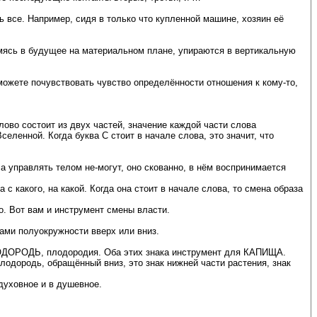
 все. Например, сидя в только что купленной машине, хозяин её
емясь в будущее на материальном плане, упираются в вертикальную
можете почувствовать чувство определённости отношения к кому-то,
лово состоит из двух частей, значение каждой части слова
селенной. Когда буква С стоит в начале слова, это значит, что
 управлять телом не-могут, оно скованно, в нём воспринимается
 с какого, на какой. Когда она стоит в начале слова, то смена образа
о. Вот вам и инструмент смены власти.
ами полуокружности вверх или вниз.
ПЛОДОРОДЬ, плодородия. Оба этих знака инструмент для КАПИЩА.
Плодородь, обращённый вниз, это знак нижней части растения, знак
духовное и в душевное.