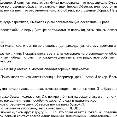
ждающее. В слитном тексте, эта буква показывала, что предыдущие букв
ое воплощение образа, то ставился знак Тверди Объекта, или просто, т
в, показывая, что это явление или, это объект, воплощение Образа. На
т, куда стремится, имеются буквы показывающие состояние Образа.
асчёской» на верху (четыре вертикальных палочки), этим знаком показы
ная.
раз может храниться не-воплощаясь, до прихода нужного ему времени и
 разных линий. Показывались все этапы материального воплощения обра
и как победу, потому, что рождение действительно радостное событие.
едующее.
ения в яйцеклетку, в момент оплодотворения яйцеклетки.
оказывает то, что имеет границы. Например, день – утро И вечер. Време
уква применялась в словах показывающих, что-то неживое. Эта буква с
та же буква писалась как О с прикреплённым на верху знаком v – ȣ, или 
то находятся певцы, особенно хора. Отсюда и название Хор.
вное стремление двух объектов показывали буквой Л.
это стремление сопровождается чувством, ЛЮБОВЬ.
, прикоснулись друг к другу, и … То, это показывается буквой А, соеди
ой первый контакт всегда единственный, лидирующий, неповторимый. Вс