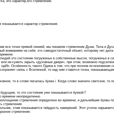
ха, его характер,его стремление.
м показывается характер стремления.
инив все точки прямой линией, мы покажем стремление Души, Тела и Дух
ный вниманием на себя, это самодостаточный объект, которому нет дела 
времени.
 людей это состояние погруженье в собственные мысли, погруженье в се
 или не-суметь зарыть «духовные двери», при этом, возможно подселен
одИн. Особенность такого Одина в том, что при полном исчезновении св
, сохраняет связь с Вселенной, то над ним ставится точка, показывающ
овное, то в слове писалась буква i. Когда слово значило светское, то п
будущем, то это состояние уже показывается буквой Г.
во времени неопределенно.
о воплощение стремления определено во времени, и дальнейшие буквы п
ть стремления.
гольник, этим показывается твёрдость намерений. Этот уголок нарывает
разное стремление.