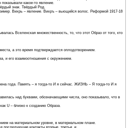
ы показывали какое-то явление.
вёрдый знак. Твёрдый Род.
пример. Вихрь – явление. Вихръ – вьющийся волос. Реформой 1917-18
валась Вселенская множественность, то, что этот Образ от того, кто
 места, а это время подтверждается оплодотворением.
за, и его взаимоотношения с окружением.
на года. Память – я тогда-то И я сейчас. ЖИЗНЬ – Я тогда-то И я
тавилась над буквами, обозначающими числа, оно показывало, что в
как U – близко к созданию Образа.
нением на материальном уровне, в материальном плане.
е последующие контакты вторые, третьи, и …