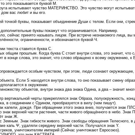
 то это показывается буквой М.
 друга испытывают чувство МАТЕРИНСТВО. Это чувство могут испытывать
 дом вас любит и вы его.
й точкой буквы, показывает объединение Души с телом. Если они, стр
 а дополнительные буквы покажут что ограничивается. Например.
ло, сейчас принято называть лицом. При встрече незнакомого лица, вы 
елённости, ограниченности, и обозначается буквой Ч.
ми текста ставится буква С.
х общим прошлым. Когда буква С стоит внутри слова, это значит, что с
т в конце слова, это значит, что слово обращено к всему окружению, к В
опровождается особым чувством, при этом, люди сознают окружающее, а
объекта. Если S находится внутри слова, то оно показывает смену образа
едполагается в окружении.
множеству объектов, внутри знака два знака Одина, а два – значит мног
р вертикальной черты прикреплялся знак Образа, полуокружность, конц
ка, в соединении с Одином, преобразуется в вилу (чем пишут).
нак капели, дождя. При обращении этого знака вниз, получается знак 
о знак верхней части растения, части живого обращённого в небо. Знак 
ёт знак Ж.
 Земным. Знак гибкости живого. Знак свободы обращения Телесного, в 
наке капь Ψ, удаляли середину верхней части. Получался знак Y.
 греков, уничтожителям империй (Сейчас уничтожают Евросоюз).
ОДНОГО, это знак КАСТРАТА.