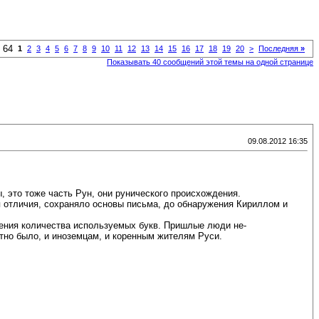
 64
1
2
3
4
5
6
7
8
9
10
11
12
13
14
15
16
17
18
19
20
>
Последняя
»
Показывать 40 сообщений этой темы на одной странице
09.08.2012 16:35
, это тоже часть Рун, они рунического происхождения.
я отличия, сохраняло основы письма, до обнаружения Кириллом и
щения количества используемых букв. Пришлые люди не-
ятно было, и иноземцам, и коренным жителям Руси.