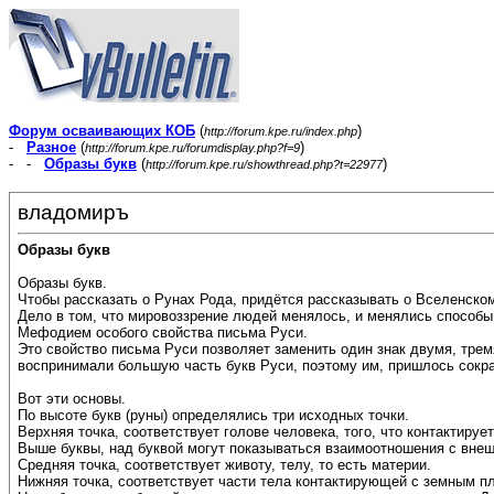
Форум осваивающих КОБ
(
)
http://forum.kpe.ru/index.php
-
Разное
(
)
http://forum.kpe.ru/forumdisplay.php?f=9
- -
Образы букв
(
)
http://forum.kpe.ru/showthread.php?t=22977
владомиръ
Образы букв
Образы букв.
Чтобы рассказать о Рунах Рода, придётся рассказывать о Вселенском
Дело в том, что мировоззрение людей менялось, и менялись способы
Мефодием особого свойства письма Руси.
Это свойство письма Руси позволяет заменить один знак двумя, тре
воспринимали большую часть букв Руси, поэтому им, пришлось сократ
Вот эти основы.
По высоте букв (руны) определялись три исходных точки.
Верхняя точка, соответствует голове человека, того, что контактирует
Выше буквы, над буквой могут показываться взаимоотношения с внеш
Средняя точка, соответствует животу, телу, то есть материи.
Нижняя точка, соответствует части тела контактирующей с земным пл