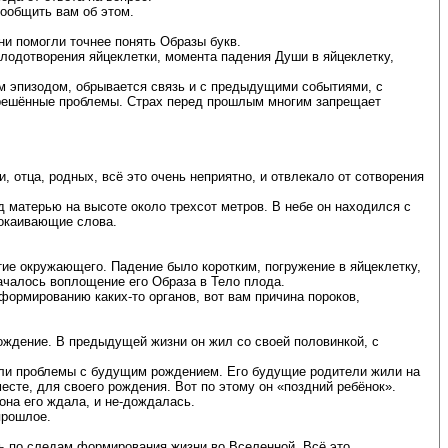
сообщить вам об этом.
и помогли точнее понять Образы букв.
лодотворения яйцеклетки, момента падения Души в яйцеклетку,
им эпизодом, обрывается связь и с предыдущими событиями, с
ерешённые проблемы. Страх перед прошлым многим запрещает
 отца, родных, всё это очень неприятно, и отвлекало от сотворения
 матерью на высоте около трехсот метров. В небе он находился с
покаивающие слова.
тие окружающего. Падение было коротким, погружение в яйцеклетку,
началось воплощение его Образа в Тело плода.
формированию каких-то органов, вот вам причина пороков,
ождение. В предыдущей жизни он жил со своей половинкой, с
икли проблемы с будущим рождением. Его будущие родители жили на
месте, для своего рождения. Вот по этому он «поздний ребёнок».
она его ждала, и не-дождалась.
прошлое.
ь по следам формирования жизни во Вселенной. Всё это