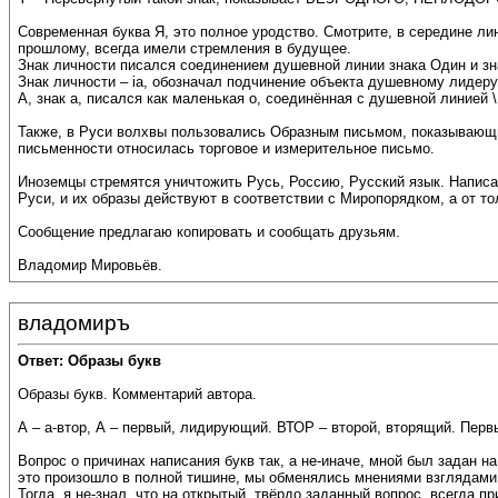
Современная буква Я, это полное уродство. Смотрите, в середине 
прошлому, всегда имели стремления в будущее.
Знак личности писался соединением душевной линии знака Один и зна
Знак личности – ia, обозначал подчинение объекта душевному лидеру
А, знак а, писался как маленькая о, соединённая с душевной линией \
Также, в Руси волхвы пользовались Образным письмом, показывающи
письменности относилась торговое и измерительное письмо.
Иноземцы стремятся уничтожить Русь, Россию, Русский язык. Написа
Руси, и их образы действуют в соответствии с Миропорядком, а от т
Сообщение предлагаю копировать и сообщать друзьям.
Владомир Мировьёв.
владомиръ
Ответ: Образы букв
Образы букв. Комментарий автора.
А – а-втор, А – первый, лидирующий. ВТОР – второй, вторящий. Первы
Вопрос о причинах написания букв так, а не-иначе, мной был задан на
это произошло в полной тишине, мы обменялись мнениями взглядами. 
Тогда, я не-знал, что на открытый, твёрдо заданный вопрос, всегда 