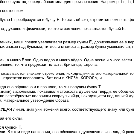
ённое чувство, определённая мелодия произношения. Например, Гъ, Гг, Г
и состоянием.
буква Г преобразуется в букву F. То есть объект, стремится поменять ф
о, духовно и физически, то это стремление показывается буквой Е.
лениях, наши предки увеличивали размер буквы Е, дорисовывая её в вер
ых знаков над буквами, титлов и множеств, размер буквы уменьшился, 
ь, а много Ёлок. Одно ведро и много вёдер. Одна весна и много вёсен.
енение, то, что предложит власть, британцы, Европа.
показываются знаками стремления, исходящими из его материальной точ
от недостаток восполнить. Вот вам и КНЯЗЬ, КОРОЛЬ, и …
гда оно обращено и в прошлое, то мы получим букву Т.
знаки) висюльками, показывали стойкость душевной тверди, её образнос
 две перевёрнутые половинки скорлупы яйца, находящиеся под линией ду
я, материальное утверждение Образа.
ЕКУЩАЯ линия, знак уничтожения всего, соответствующего знаку или букв
ая его силы.
ся буквой П.
ени. В этом виде написания, она обозначает душевную связь людей разн