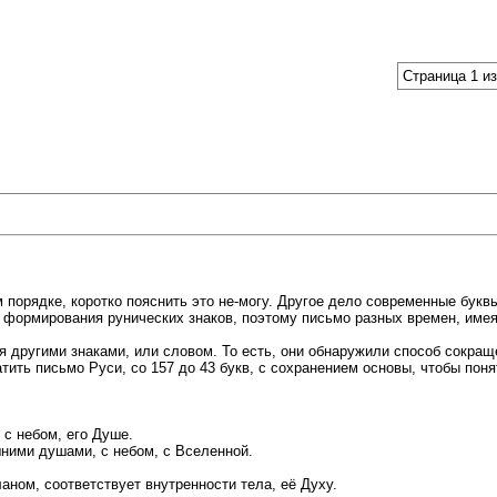
Страница 1 из
 порядке, коротко пояснить это не-могу. Другое дело современные буквы
 формирования рунических знаков, поэтому письмо разных времен, име
мя другими знаками, или словом. То есть, они обнаружили способ сокра
ить письмо Руси, со 157 до 43 букв, с сохранением основы, чтобы пон
 с небом, его Душе.
ними душами, с небом, с Вселенной.
аном, соответствует внутренности тела, её Духу.