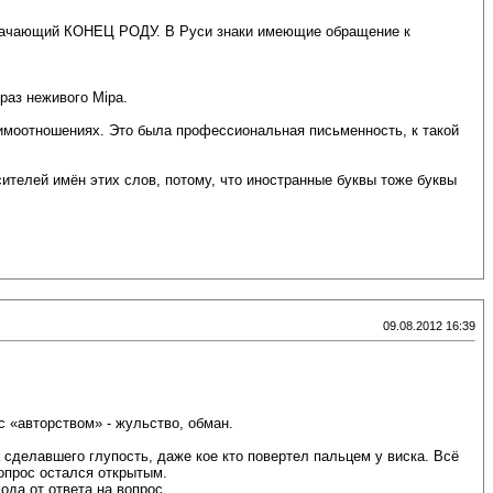
бозначающий КОНЕЦ РОДУ. В Руси знаки имеющие обращение к
браз неживого Мiра.
имоотношениях. Это была профессиональная письменность, к такой
ителей имён этих слов, потому, что иностранные буквы тоже буквы
09.08.2012 16:39
с «авторством» - жульство, обман.
а сделавшего глупость, даже кое кто повертел пальцем у виска. Всё
вопрос остался открытым.
ода от ответа на вопрос.