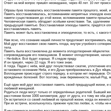
Ответ на мой вопрос пришёл неожиданно, через 40 лет. 10 лет происх
Образы букв познавались восстановлением памяти прошлого, моей, 
Память восстанавливалась, вспоминанием неприятных эпизодов юност
памяти существования до этой жизни, вспоминанием памяти прошлых
Человеческая память обладает особыми качествами. Так, удалением 
предыдущей памятью. Восстанавливая эпизоды памяти, придётся опя
восстанавливать память.
Память может быть восстановлена и эпизодически, то есть, с какого-
Нам ясно, что сознание нашей личности продолжает воспринимать ок
Мой друг восстановил свою память плода, внутри утробного сотворен
тела.
Память была восстановлена до момента оплодотворения яйцеклетки. 
сопровождающим его помощником. В момент оплодотворения, началос
– Не-бойся. Всё будет хорошо. Я следом приду.
И он пришёл, через 22 года. Я его тоже знаю.
А тогда. Падая с неба, мой друг почувствовал сжатие, уплотнение е
остановило осознание Неба, и его Душа преобразовалась в Дух яйцек
Воплощение происходит строго порядку, в котором нет перерывов. От
врождённых болезней. Вот поэтому, знак беременности, малый Род, м
Ещё один мой друг восстановил память своей предыдущей жизни, и с
любимой женщиной.
Родиться люди могут только от определённых родителей. Бывшей жен
расстоянии более 1000 километров, друг от друга, и к тому же оба д
Он встретился со своей любимой из прошлой жизни, когда он женился
При их встрече, всколыхнулось прежнее чувство любви, и, чтобы не
Я не-стремился подробно восстанавливать себе память, поэтому я 