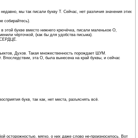
недавно, мы так писали букву Т. Сейчас, нет различия значения этих
е собирайтесь).
, в этой букве вместо нижнего крючёчка, писали маленькое О,
енили чёрточкой, (как бы для удобства письма).
я СЕРДЦЕ.
ъектов, Духов. Такая множественность порождает ШУМ.
. Впоследствии, эта О, была вынесена на край буквы, и сейчас
сприятия букв, так как, нет места, разъяснять всё.
ой осторожностью, мягко, о них даже слово не-произносилось. Вот