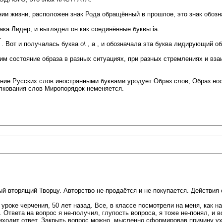
линии жизни, расположен знак Рода обращённый в прошлое, это знак о
ка Лидер, и выглядел он как соединённые буквы ia.
.
 . Вот и получалась буква о\ , а , и обозначала эта буква лидирующий о
м состояние образа в разных ситуациях, при разных стремлениях и вза
ние Русских слов иностранными буквами уродует Образ слов, Образ нос
олкования слов Миропорядок неменяется.
й вторящий Творцу. Авторство не-продаётся и не-покупается. Действия 
 уроке черчения, 50 лет назад. Все, в классе посмотрели на меня, как н
Ответа на вопрос я не-получил, глупость вопроса, я тоже не-понял, и 
приходит ответ. Закрыть вопрос можно, мысленно сформировав причину ух