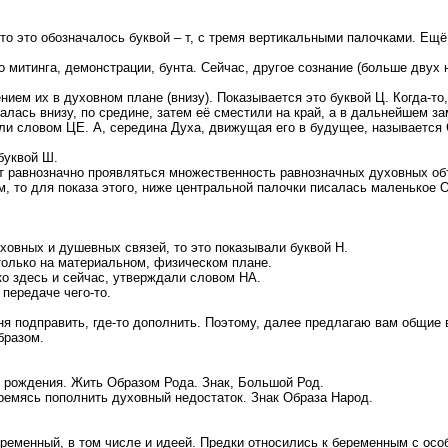
о это обозначалось буквой – т, с тремя вертикальными палочками. Ещё 
митинга, демонстрации, бунта. Сейчас, другое сознание (больше двух н
ием их в духовном плане (внизу). Показывается это буквой Ц. Когда-то
лась внизу, по средине, затем её сместили на край, а в дальнейшем зам
сали словом ЦЕ. А, середина Духа, движущая его в будущее, называетс
буквой Ш.
ет равнозначно проявляться множественность равнозначных духовных об
, то для показа этого, ниже центральной палочки писалась маленькое О
уховных и душевных связей, то это показывали буквой Н.
только на материальном, физическом плане.
ко здесь и сейчас, утверждали словом НА.
передаче чего-то.
я подправить, где-то дополнить. Поэтому, далее предлагаю вам общие во
бразом.
 рождения. Жить Образом Рода. Знак, Большой Род.
ремясь пополнить духовный недостаток. Знак Образа Народ.
ременный, в том числе и идеей. Предки относились к беременным с особ