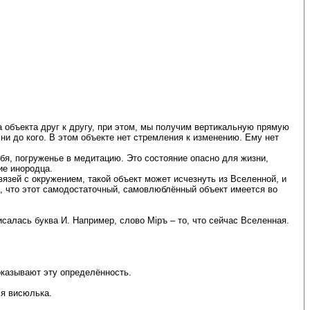
а объекта друг к другу, при этом, мы получим вертикальную прямую
ни до кого. В этом объекте нет стремления к изменению. Ему нет
бя, погруженье в медитацию. Это состояние опасно для жизни,
ие инородца.
язей с окружением, такой объект может исчезнуть из Вселенной, и
ая, что этот самодостаточный, самовлюблённый объект имеется во
исалась буква И. Например, слово Мiръ – то, что сейчас Вселенная.
оказывают эту определённость.
ся висюлька.