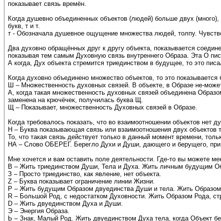
показывает связь времён.
Когда душевно объединенных объектов (людей) больше двух (много), т
букв, т и т.
т - Обозначала душевное ощущение множества людей, толпу. Чувство 
Два духовно обращённых друг к другу объекта, показывается соединен
показывая тем самым Духовную связь внутреннего Образа. Эта О писа
А когда, Дух объекта стремится триединством в будущее, то это пи
Когда духовно объединено множество объектов, то это показывается 
Ш – Множественность духовных связей. В объекте, в Образе не-мож
А, когда такая множественность духовных связей объединена Образом
заменена на крючёчек, получилась буква Щ.
Щ – Показывает, множественность Духовных связей в Образе.
Когда требовалось показать, что во взаимоотношении объектов нет д
Н – Буква показывающая связь или взаимоотношения двух объектов 
То, что такая связь действует только в данный момент времени, толь
НА – Слово ОБЕРЕГ. Берегло Духи и Души, дающего и берущего, при 
Мне хочется и вам оставить поле деятельности. Где-то вы можете мен
В – Жить триединством Души, Тела и Духа. Жить личным будущим О
З – Просто триединство, как явление, нет объекта.
Z – Буква показывает ограничение линии Жизни.
Р – Жить будущим Образом двуединства Души и тела. Жить Образом
R – Большой Род, с недостатком Духовности. Жить Образом Рода, ст
D – Жить двуединством Духа и Души.
Э – Энергия Образа.
Ь – Знак, Малый Род. Жить двуединством Духа тела, когда Объект бе