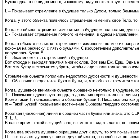
Буква одна, а её видов много, и каждому виду соответствует определ
L – Показывает стремление в будущее только Духом, только Земным
Когда, у этого объекта появилось стремление изменить своё Тело, то 
Когда же объект, стремится измениться в будущем полностью, душевн
Е - Показывает стремление полного изменения, в одном направлении.
Когда в объекте возникает стремление к изменению во многих направ
похожая на ресчёску, с пятью зубьями. С изобретением дополнительн
получилась буква Ё.
Ё – Знак множества стремлений в будущее.
Вот отсюда и выходят понятия многих слов. Вот вам Ёж, Ёрш. Одна ел
Вот эту букву и стремятся убрать, чтобы люди знали только одно изм
Стремление объекта пополнить недостаток духовности и душевности 
К – Обозначает недостаток Духа и Души, и, что объект стремится эт
Когда, душевное внимание объекта обращено не-только в будущее, ко
Т – Показывает душевную твердь, а дополняя горизонтальные линии (
Кроме такой Т, пользовались и образной буквой Т. Писалась она как
ϖ – Такой буквой показывали достижение Образом твердого состояни
Короткая (наклонная) линия в средней части буквы или знака, это С
₮, Ł, ƛ.
В наше время, такой секущий знак, вы можете видеть часто, не-поним
Когда два объекта душевно обращены друг к другу, то это показывает
П – показывает душевную связь двух объектов, разнесённых во врем