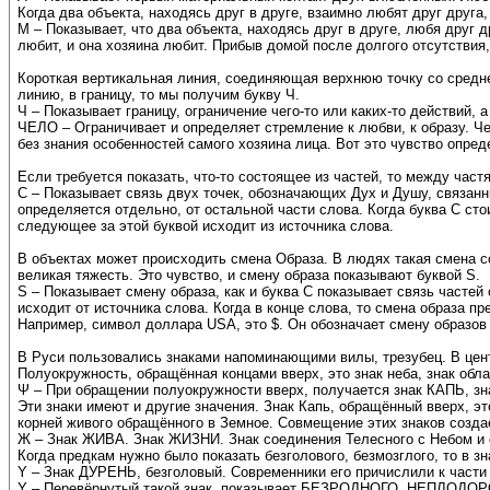
Когда два объекта, находясь друг в друге, взаимно любят друг друга,
М – Показывает, что два объекта, находясь друг в друге, любя друг
любит, и она хозяина любит. Прибыв домой после долгого отсутствия,
Короткая вертикальная линия, соединяющая верхнюю точку со средне
линию, в границу, то мы получим букву Ч.
Ч – Показывает границу, ограничение чего-то или каких-то действий,
ЧЕЛО – Ограничивает и определяет стремление к любви, к образу. Че
без знания особенностей самого хозяина лица. Вот это чувство опред
Если требуется показать, что-то состоящее из частей, то между частя
С – Показывает связь двух точек, обозначающих Дух и Душу, связанны
определяется отдельно, от остальной части слова. Когда буква С стои
следующее за этой буквой исходит из источника слова.
В объектах может происходить смена Образа. В людях такая смена с
великая тяжесть. Это чувство, и смену образа показывают буквой S.
S – Показывает смену образа, как и буква С показывает связь частей 
исходит от источника слова. Когда в конце слова, то смена образа пр
Например, символ доллара USA, это $. Он обозначает смену образов 
В Руси пользовались знаками напоминающими вилы, трезубец. В цент
Полуокружность, обращённая концами вверх, это знак неба, знак обла
Ψ – При обращении полуокружности вверх, получается знак КАПЬ, з
Эти знаки имеют и другие значения. Знак Капь, обращённый вверх, эт
корней живого обращённого в Земное. Совмещение этих знаков созда
Ж – Знак ЖИВА. Знак ЖИЗНИ. Знак соединения Телесного с Небом и с
Когда предкам нужно было показать безголового, безмозглого, то в з
Y – Знак ДУРЕНЬ, безголовый. Современники его причислили к части
Y – Перевёрнутый такой знак, показывает БЕЗРОДНОГО, НЕПЛОДОР