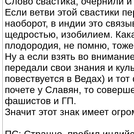
Слово свастика, очернили и
Если ветви этой свастики пе
наоборот, в индии это связы
щедростью, изобилием. Кака
плодородия, не помню, тоже
Ну а если взять во внимани
передали свои знания и кул
повествуется в Ведах) и тот 
почете у Славян, то соверш
фашистов и ГП.
Значит этот знак имеет огро