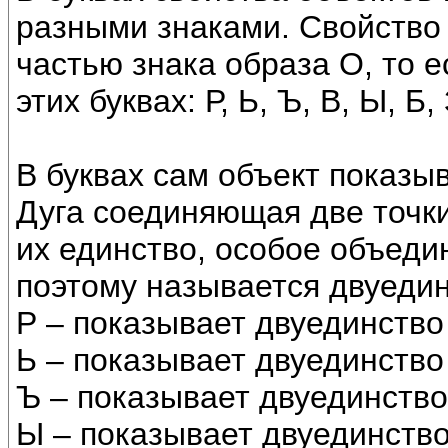
разными знаками. Свойство
частью знака образа О, то ес
этих буквах: Р, Ь, Ъ, В, Ы, Б, 
В буквах сам объект показыв
Дуга соединяющая две точки
их единство, особое объеди
поэтому называется двуеди
Р – показывает двуединство
Ь – показывает двуединство
Ъ – показывает двуединств
Ы – показывает двуединство