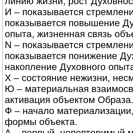
линию жизни, рост Духовнос
И – показывается стремлен
показывается повышение Ду
опыта, жизненная связь объ
N – показывается стремлени
показывается понижение Ду
накопление Духовного опыта
Х – состояние нежизни, нес
Ю – материальная взаимосвя
активация объектом Образа
Ф – начало материализации
формы объекта.
А – первый, неповторимый 