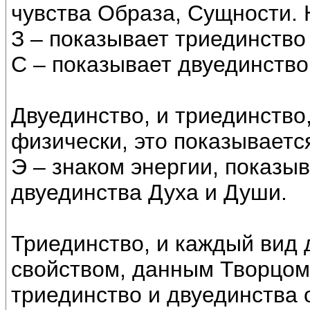
чувства Образа, Сущности. 
З – показывает триединство
С – показывает двуединство
Двуединство, и триединство
физически, это показываетс
Э – знаком энергии, показ
двуединства Духа и Души.
Триединство, и каждый вид 
свойством, данным Творцом О
триединство и двуединства 