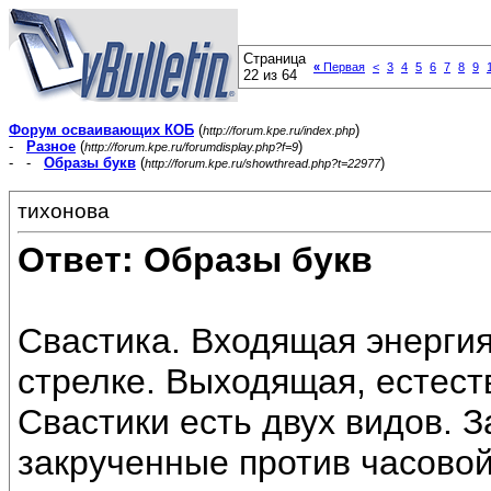
Страница
«
Первая
<
3
4
5
6
7
8
9
22 из 64
Форум осваивающих КОБ
(
)
http://forum.kpe.ru/index.php
-
Разное
(
)
http://forum.kpe.ru/forumdisplay.php?f=9
- -
Образы букв
(
)
http://forum.kpe.ru/showthread.php?t=22977
тихонова
Ответ: Образы букв
Свастика. Входящая энергия
стрелке. Выходящая, естест
Свастики есть двух видов. З
закрученные против часово