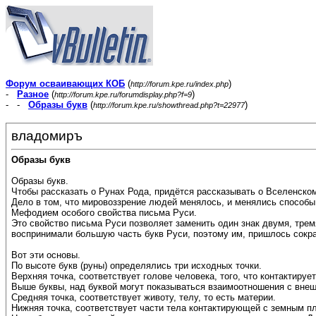
Форум осваивающих КОБ
(
)
http://forum.kpe.ru/index.php
-
Разное
(
)
http://forum.kpe.ru/forumdisplay.php?f=9
- -
Образы букв
(
)
http://forum.kpe.ru/showthread.php?t=22977
владомиръ
Образы букв
Образы букв.
Чтобы рассказать о Рунах Рода, придётся рассказывать о Вселенском
Дело в том, что мировоззрение людей менялось, и менялись способы
Мефодием особого свойства письма Руси.
Это свойство письма Руси позволяет заменить один знак двумя, тре
воспринимали большую часть букв Руси, поэтому им, пришлось сократ
Вот эти основы.
По высоте букв (руны) определялись три исходных точки.
Верхняя точка, соответствует голове человека, того, что контактирует
Выше буквы, над буквой могут показываться взаимоотношения с внеш
Средняя точка, соответствует животу, телу, то есть материи.
Нижняя точка, соответствует части тела контактирующей с земным пл