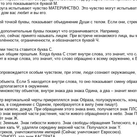
 то это показывается буквой М.
 друга испытывают чувство МАТЕРИНСТВО. Это чувство могут испытывать
 дом вас любит и вы его.
й точкой буквы, показывает объединение Души с телом. Если они, стр
 а дополнительные буквы покажут что ограничивается. Например.
ло, сейчас принято называть лицом. При встрече незнакомого лица, вы 
елённости, ограниченности, и обозначается буквой Ч.
ми текста ставится буква С.
х общим прошлым. Когда буква С стоит внутри слова, это значит, что с
т в конце слова, это значит, что слово обращено к всему окружению, к В
опровождается особым чувством, при этом, люди сознают окружающее, а
объекта. Если S находится внутри слова, то оно показывает смену образа
едполагается в окружении.
множеству объектов, внутри знака два знака Одина, а два – значит мног
р вертикальной черты прикреплялся знак Образа, полуокружность, конц
ка, в соединении с Одином, преобразуется в вилу (чем пишут).
нак капели, дождя. При обращении этого знака вниз, получается знак 
о знак верхней части растения, части живого обращённого в небо. Знак 
ёт знак Ж.
 Земным. Знак гибкости живого. Знак свободы обращения Телесного, в 
наке капь Ψ, удаляли середину верхней части. Получался знак Y.
 греков, уничтожителям империй (Сейчас уничтожают Евросоюз).
ОДНОГО, это знак КАСТРАТА.