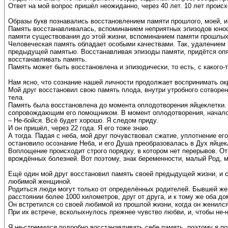
Ответ на мой вопрос пришёл неожиданно, через 40 лет. 10 лет происх
Образы букв познавались восстановлением памяти прошлого, моей, 
Память восстанавливалась, вспоминанием неприятных эпизодов юност
памяти существования до этой жизни, вспоминанием памяти прошлых
Человеческая память обладает особыми качествами. Так, удалением 
предыдущей памятью. Восстанавливая эпизоды памяти, придётся опя
восстанавливать память.
Память может быть восстановлена и эпизодически, то есть, с какого-
Нам ясно, что сознание нашей личности продолжает воспринимать ок
Мой друг восстановил свою память плода, внутри утробного сотворен
тела.
Память была восстановлена до момента оплодотворения яйцеклетки. 
сопровождающим его помощником. В момент оплодотворения, началос
– Не-бойся. Всё будет хорошо. Я следом приду.
И он пришёл, через 22 года. Я его тоже знаю.
А тогда. Падая с неба, мой друг почувствовал сжатие, уплотнение е
остановило осознание Неба, и его Душа преобразовалась в Дух яйцек
Воплощение происходит строго порядку, в котором нет перерывов. От
врождённых болезней. Вот поэтому, знак беременности, малый Род, м
Ещё один мой друг восстановил память своей предыдущей жизни, и с
любимой женщиной.
Родиться люди могут только от определённых родителей. Бывшей жен
расстоянии более 1000 километров, друг от друга, и к тому же оба д
Он встретился со своей любимой из прошлой жизни, когда он женился
При их встрече, всколыхнулось прежнее чувство любви, и, чтобы не
Я не-стремился подробно восстанавливать себе память, поэтому я 