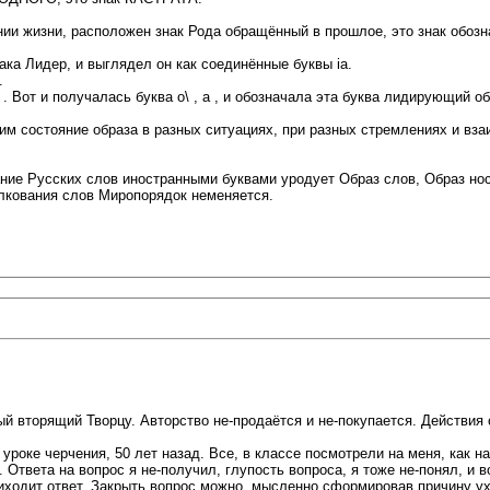
линии жизни, расположен знак Рода обращённый в прошлое, это знак о
ка Лидер, и выглядел он как соединённые буквы ia.
.
 . Вот и получалась буква о\ , а , и обозначала эта буква лидирующий о
м состояние образа в разных ситуациях, при разных стремлениях и вза
ние Русских слов иностранными буквами уродует Образ слов, Образ нос
олкования слов Миропорядок неменяется.
й вторящий Творцу. Авторство не-продаётся и не-покупается. Действия 
 уроке черчения, 50 лет назад. Все, в классе посмотрели на меня, как н
Ответа на вопрос я не-получил, глупость вопроса, я тоже не-понял, и 
приходит ответ. Закрыть вопрос можно, мысленно сформировав причину ух