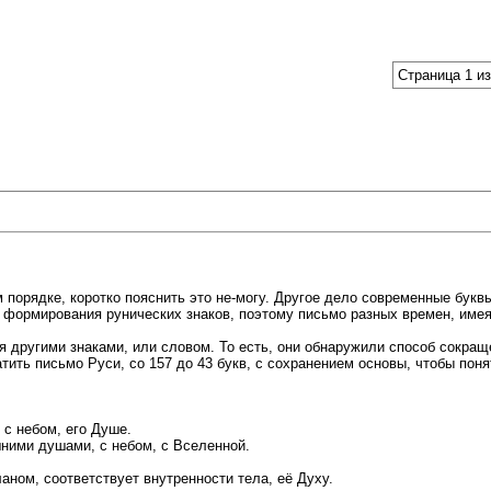
Страница 1 из
 порядке, коротко пояснить это не-могу. Другое дело современные буквы
 формирования рунических знаков, поэтому письмо разных времен, име
мя другими знаками, или словом. То есть, они обнаружили способ сокра
ить письмо Руси, со 157 до 43 букв, с сохранением основы, чтобы пон
 с небом, его Душе.
ними душами, с небом, с Вселенной.
аном, соответствует внутренности тела, её Духу.