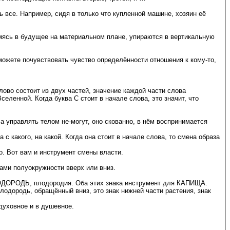
 все. Например, сидя в только что купленной машине, хозяин её
емясь в будущее на материальном плане, упираются в вертикальную
можете почувствовать чувство определённости отношения к кому-то,
лово состоит из двух частей, значение каждой части слова
селенной. Когда буква С стоит в начале слова, это значит, что
 управлять телом не-могут, оно скованно, в нём воспринимается
 с какого, на какой. Когда она стоит в начале слова, то смена образа
о. Вот вам и инструмент смены власти.
ами полуокружности вверх или вниз.
ПЛОДОРОДЬ, плодородия. Оба этих знака инструмент для КАПИЩА.
Плодородь, обращённый вниз, это знак нижней части растения, знак
духовное и в душевное.