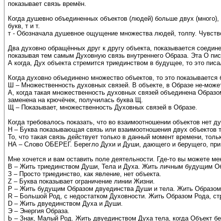
показывает связь времён.
Когда душевно объединенных объектов (людей) больше двух (много), т
букв, т и т.
т - Обозначала душевное ощущение множества людей, толпу. Чувство 
Два духовно обращённых друг к другу объекта, показывается соединен
показывая тем самым Духовную связь внутреннего Образа. Эта О писа
А когда, Дух объекта стремится триединством в будущее, то это пи
Когда духовно объединено множество объектов, то это показывается 
Ш – Множественность духовных связей. В объекте, в Образе не-мож
А, когда такая множественность духовных связей объединена Образом
заменена на крючёчек, получилась буква Щ.
Щ – Показывает, множественность Духовных связей в Образе.
Когда требовалось показать, что во взаимоотношении объектов нет д
Н – Буква показывающая связь или взаимоотношения двух объектов 
То, что такая связь действует только в данный момент времени, толь
НА – Слово ОБЕРЕГ. Берегло Духи и Души, дающего и берущего, при 
Мне хочется и вам оставить поле деятельности. Где-то вы можете мен
В – Жить триединством Души, Тела и Духа. Жить личным будущим О
З – Просто триединство, как явление, нет объекта.
Z – Буква показывает ограничение линии Жизни.
Р – Жить будущим Образом двуединства Души и тела. Жить Образом
R – Большой Род, с недостатком Духовности. Жить Образом Рода, ст
D – Жить двуединством Духа и Души.
Э – Энергия Образа.
Ь – Знак, Малый Род. Жить двуединством Духа тела, когда Объект бе