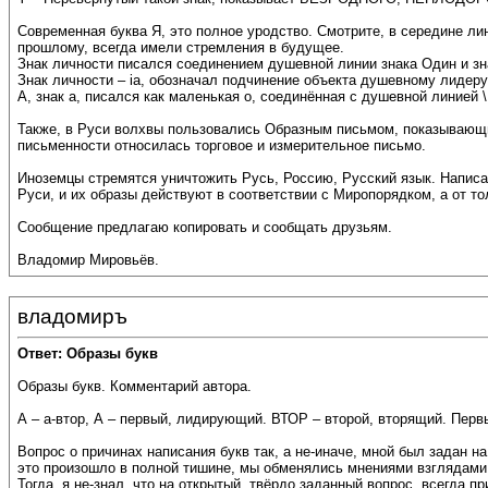
Современная буква Я, это полное уродство. Смотрите, в середине 
прошлому, всегда имели стремления в будущее.
Знак личности писался соединением душевной линии знака Один и зна
Знак личности – ia, обозначал подчинение объекта душевному лидеру
А, знак а, писался как маленькая о, соединённая с душевной линией \
Также, в Руси волхвы пользовались Образным письмом, показывающи
письменности относилась торговое и измерительное письмо.
Иноземцы стремятся уничтожить Русь, Россию, Русский язык. Написа
Руси, и их образы действуют в соответствии с Миропорядком, а от т
Сообщение предлагаю копировать и сообщать друзьям.
Владомир Мировьёв.
владомиръ
Ответ: Образы букв
Образы букв. Комментарий автора.
А – а-втор, А – первый, лидирующий. ВТОР – второй, вторящий. Первы
Вопрос о причинах написания букв так, а не-иначе, мной был задан на
это произошло в полной тишине, мы обменялись мнениями взглядами. 
Тогда, я не-знал, что на открытый, твёрдо заданный вопрос, всегда 