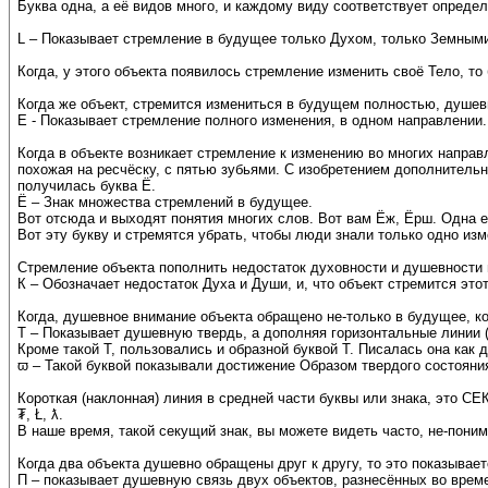
Буква одна, а её видов много, и каждому виду соответствует определ
L – Показывает стремление в будущее только Духом, только Земным
Когда, у этого объекта появилось стремление изменить своё Тело, то 
Когда же объект, стремится измениться в будущем полностью, душевн
Е - Показывает стремление полного изменения, в одном направлении.
Когда в объекте возникает стремление к изменению во многих направ
похожая на ресчёску, с пятью зубьями. С изобретением дополнительн
получилась буква Ё.
Ё – Знак множества стремлений в будущее.
Вот отсюда и выходят понятия многих слов. Вот вам Ёж, Ёрш. Одна ел
Вот эту букву и стремятся убрать, чтобы люди знали только одно изм
Стремление объекта пополнить недостаток духовности и душевности 
К – Обозначает недостаток Духа и Души, и, что объект стремится эт
Когда, душевное внимание объекта обращено не-только в будущее, ко
Т – Показывает душевную твердь, а дополняя горизонтальные линии (
Кроме такой Т, пользовались и образной буквой Т. Писалась она как
ϖ – Такой буквой показывали достижение Образом твердого состояни
Короткая (наклонная) линия в средней части буквы или знака, это С
₮, Ł, ƛ.
В наше время, такой секущий знак, вы можете видеть часто, не-поним
Когда два объекта душевно обращены друг к другу, то это показывает
П – показывает душевную связь двух объектов, разнесённых во врем