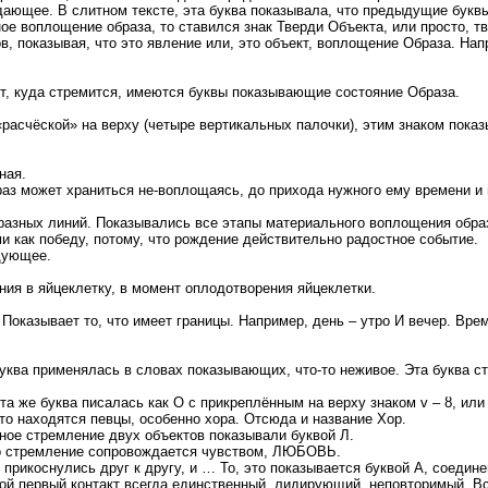
ждающее. В слитном тексте, эта буква показывала, что предыдущие букв
ое воплощение образа, то ставился знак Тверди Объекта, или просто, т
в, показывая, что это явление или, это объект, воплощение Образа. На
т, куда стремится, имеются буквы показывающие состояние Образа.
асчёской» на верху (четыре вертикальных палочки), этим знаком показы
ная.
раз может храниться не-воплощаясь, до прихода нужного ему времени и
 разных линий. Показывались все этапы материального воплощения обра
и как победу, потому, что рождение действительно радостное событие.
едующее.
ения в яйцеклетку, в момент оплодотворения яйцеклетки.
оказывает то, что имеет границы. Например, день – утро И вечер. Време
уква применялась в словах показывающих, что-то неживое. Эта буква с
та же буква писалась как О с прикреплённым на верху знаком v – ȣ, или 
то находятся певцы, особенно хора. Отсюда и название Хор.
вное стремление двух объектов показывали буквой Л.
это стремление сопровождается чувством, ЛЮБОВЬ.
, прикоснулись друг к другу, и … То, это показывается буквой А, соеди
ой первый контакт всегда единственный, лидирующий, неповторимый. Вс