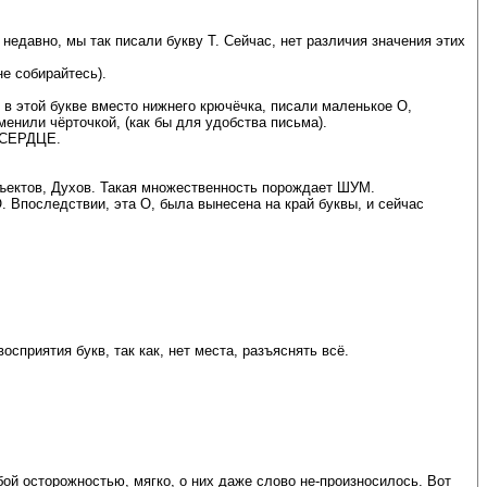
недавно, мы так писали букву Т. Сейчас, нет различия значения этих
е собирайтесь).
, в этой букве вместо нижнего крючёчка, писали маленькое О,
енили чёрточкой, (как бы для удобства письма).
я СЕРДЦЕ.
ъектов, Духов. Такая множественность порождает ШУМ.
. Впоследствии, эта О, была вынесена на край буквы, и сейчас
сприятия букв, так как, нет места, разъяснять всё.
ой осторожностью, мягко, о них даже слово не-произносилось. Вот