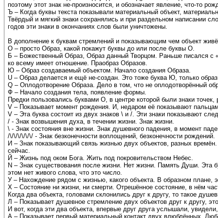
поэтому этот знак не-произносится, и обозначает явление, что-то ро
Ъ – Когда буквы текста показывали материальный объект, материальн
Твёрдый и мягкий знаки сохранялись и при раздельном написании сло
годов эти знаки в окончаниях слов были уничтожены.
В дополнение к буквам стремлений и показывающим чем объект живё
О – просто Образ, какой покажут буквы до или после буквы О.
Б – Божественный Образ, Образ данный Творцом. Раньше писался с «р
ко всему имеет отношение. Праобраз Образов.
Ю – Образ создаваемый объектом. Начало создания Образа.
U – Образ делается и ещё не-создан. Это тоже буква Ю, только образ
Q – Оплодотворение Образа. Дело в том, что не оплодотворённый об
Ф – Начало создания тела, появление формы.
Предки пользовались буквами О, в центре которой были знаки точек,
V – Показывает момент рождения. И, недаром её показывают пальцам
V – Эта буква состоит из двух знаков \ и /. Эти знаки показывают сл
/ - Знак возвышения духа, в течении жизни. Знак жизни.
\ - Знак состояния вне жизни. Знак душевного падения, в момент пад
/\/\/\/\/\/\/ - Знак безконечности воплощений, безконечности рождений.
И – Знак показывающий связь жизнью двух объектов, разных времён. П
сейчас.
Й – Жизнь под оком Бога. Жить под покровительством Небес.
N – Знак существования после жизни. Нет жизни. Память Души. Эта б
этом нет живого слова, что это число.
У – Нахождение рядом с жизнью, какого объекта. В образном плане, э
Х – Состояние ни жизни, ни смерти. Отрешённое состояние, в нём час
Когда два объекта, головами склонились друг к другу, то такое душе
Л – Показывает душевное стремление двух объектов друг к другу, 
И вот, когда эти два объекта, впервые друг друга услышали, увидели
А – Показывает первый материальный контакт двух влюблённых. Люб