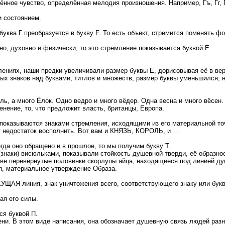
ённое чувство, определённая мелодия произношения. Например, Гъ, Гг, Г
и состоянием.
буква Г преобразуется в букву F. То есть объект, стремится поменять ф
о, духовно и физически, то это стремление показывается буквой Е.
лениях, наши предки увеличивали размер буквы Е, дорисовывая её в вер
ых знаков над буквами, титлов и множеств, размер буквы уменьшился, 
ь, а много Ёлок. Одно ведро и много вёдер. Одна весна и много вёсен.
енение, то, что предложит власть, британцы, Европа.
показываются знаками стремления, исходящими из его материальной точ
от недостаток восполнить. Вот вам и КНЯЗЬ, КОРОЛЬ, и …
гда оно обращено и в прошлое, то мы получим букву Т.
знаки) висюльками, показывали стойкость душевной тверди, её образнос
 две перевёрнутые половинки скорлупы яйца, находящиеся под линией ду
я, материальное утверждение Образа.
ЕКУЩАЯ линия, знак уничтожения всего, соответствующего знаку или букв
ая его силы.
ся буквой П.
ени. В этом виде написания, она обозначает душевную связь людей разн