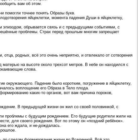
сообщить вам об этом.
и помогли точнее понять Образы букв.
лодотворения яйцеклетки, момента падения Души в яйцеклетку,
им эпизодом, обрывается связь и с предыдущими событиями, с
ерешённые проблемы. Страх перед прошлым многим запрещает
 отца, родных, всё это очень неприятно, и отвлекало от сотворения
 матерью на высоте около трехсот метров. В небе он находился с
покаивающие слова.
тие окружающего. Падение было коротким, погружение в яйцеклетку,
началось воплощение его Образа в Тело плода.
формированию каких-то органов, вот вам причина пороков,
ождение. В предыдущей жизни он жил со своей половинкой, с
икли проблемы с будущим рождением. Его будущие родители жили на
месте, для своего рождения. Вот по этому он «поздний ребёнок».
она его ждала, и не-дождалась.
прошлое.
ь по следам формирования жизни во Вселенной. Всё это