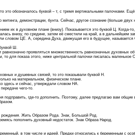
о это обозначалось буквой – т, с тремя вертикальными палочками. Ещё 
митинга, демонстрации, бунта. Сейчас, другое сознание (больше двух н
ием их в духовном плане (внизу). Показывается это буквой Ц. Когда-то
лась внизу, по средине, затем её сместили на край, а в дальнейшем зам
сали словом ЦЕ. А, середина Духа, движущая его в будущее, называетс
буквой Ш.
ет равнозначно проявляться множественность равнозначных духовных об
, то для показа этого, ниже центральной палочки писалась маленькое О
уховных и душевных связей, то это показывали буквой Н.
только на материальном, физическом плане.
ко здесь и сейчас, утверждали словом НА.
передаче чего-то.
я подправить, где-то дополнить. Поэтому, далее предлагаю вам общие во
бразом.
 рождения. Жить Образом Рода. Знак, Большой Род.
ремясь пополнить духовный недостаток. Знак Образа Народ.
ременный, в том числе и идеей. Предки относились к беременным с особ