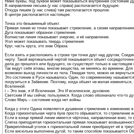
Ниже буквы, под буквой может показываться внутреннее состояние Ду
В направлении письма (у нас справа) располагается будущее.
Откуда пишем (у нас слева) там располагается прошлое.
В центре располагается настоящее.
Точка это безымянный объект.
Прямая линия из точки показывает стремление, а своим направление
Дуга показывает образное стремление.
Волнистая линия показывает энергию, и её направление.
Угол может показывать твердь стремления.
Круг, часть круга, это знак Образа.
Если взять и расположить в строке три точки друг над другом, Соед
черту. Такой вертикальной чертой показывается объект сосредоточен
дела до прошлого или будущего, он существует только в настоящем 
Так ведут себя атомы, многие вещества, не меняясь во времени. Для
возможен выход личности из тела. Покидая тело, можно не вернуться
Это состояние в Руси называлось Один, по современному называется 
погрузиться в Забвение. Поэтому, когда объект не-желая изменяться
Вселенной.
i – Это знак, я И Вселенная. Это И вселенское, духовное.
Светским И мы сейчас пользуемся. Когда слово обозначало что-то дух
Слово Миръ – состояние когда нет войны.
Когда у этого Одина появляется душевное стремление к изменению в 
Когда горизонтальная черта букв просто обрывается, то стремление 
Если в конце прямой линии имеется чёрточка, направленная вниз, т
Слегка приподнятая горизонтальная прямая показывает возвышеннос
Прикреплённый уголок к горизонтальной линии преобразует её в треу
Если висюлька выполнена дугой, то таким способом показывается Об