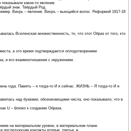
ы показывали какое-то явление.
вёрдый знак. Твёрдый Род.
пример. Вихрь – явление. Вихръ – вьющийся волос. Реформой 1917-18
валась Вселенская множественность, то, что этот Образ от того, кто
 места, а это время подтверждается оплодотворением.
за, и его взаимоотношения с окружением.
на года. Память – я тогда-то И я сейчас. ЖИЗНЬ – Я тогда-то И я
тавилась над буквами, обозначающими числа, оно показывало, что в
как U – близко к созданию Образа.
нением на материальном уровне, в материальном плане.
е последующие контакты вторые, третьи, и …