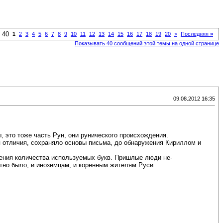
 40
1
2
3
4
5
6
7
8
9
10
11
12
13
14
15
16
17
18
19
20
>
Последняя
»
Показывать 40 сообщений этой темы на одной странице
09.08.2012 16:35
, это тоже часть Рун, они рунического происхождения.
я отличия, сохраняло основы письма, до обнаружения Кириллом и
щения количества используемых букв. Пришлые люди не-
ятно было, и иноземцам, и коренным жителям Руси.