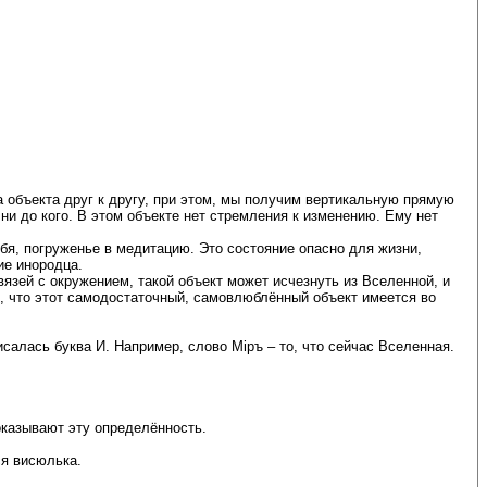
а объекта друг к другу, при этом, мы получим вертикальную прямую
ни до кого. В этом объекте нет стремления к изменению. Ему нет
бя, погруженье в медитацию. Это состояние опасно для жизни,
ие инородца.
язей с окружением, такой объект может исчезнуть из Вселенной, и
ая, что этот самодостаточный, самовлюблённый объект имеется во
исалась буква И. Например, слово Мiръ – то, что сейчас Вселенная.
оказывают эту определённость.
ся висюлька.