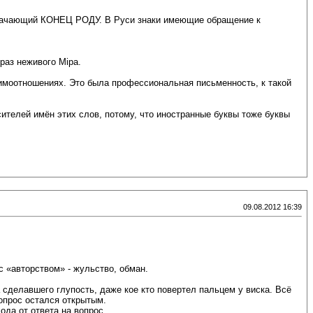
бозначающий КОНЕЦ РОДУ. В Руси знаки имеющие обращение к
браз неживого Мiра.
имоотношениях. Это была профессиональная письменность, к такой
ителей имён этих слов, потому, что иностранные буквы тоже буквы
09.08.2012 16:39
с «авторством» - жульство, обман.
а сделавшего глупость, даже кое кто повертел пальцем у виска. Всё
вопрос остался открытым.
ода от ответа на вопрос.