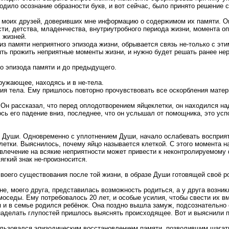
одило осознание образности букв, и вот сейчас, было принято решение 
и моих друзей, доверивших мне информацию о содержимом их памяти. Он
и, детства, младенчества, внутриутробного периода жизни, момента оп
 жизней.
из памяти неприятного эпизода жизни, обрывается связь не-только с эт
ть прожить неприятные моменты жизни, и нужно будет решать ранее н
то эпизода памяти и до предыдущего.
ружающее, находясь и в не-тела.
ия тела. Ему пришлось повторно прочувствовать все оскорбления матери,
Он рассказал, что перед оплодотворением яйцеклетки, он находился над
ь его падение вниз, последнее, что он услышал от помощника, это ус
го Души. Одновременно с уплотнением Души, начало ослабевать восприя
летки. Выяснилось, почему яйцо называется клеткой. С этого момента 
влечение на всякие неприятности может привести к неконтролируемому 
ягкий знак не-произносится.
воего существования после той жизни, в образе Души готовящей своё р
е, моего друга, представилась возможность родиться, а у друга возн
омоседы. Ему потребовалось 20 лет, и особые усилия, чтобы свести их в
 и в семье родился ребёнок. Она поздно вышла замуж, подсознательно 
-наделать глупостей пришлось выяснять происходящее. Вот и выяснили 
пользовался эпизодическим восстановлением памяти, позволившим шагат