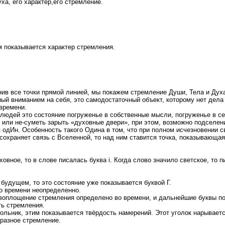
ха, его характер,его стремление.
м показывается характер стремления.
инив все точки прямой линией, мы покажем стремление Души, Тела и Дух
ный вниманием на себя, это самодостаточный объект, которому нет дела 
времени.
 людей это состояние погруженье в собственные мысли, погруженье в се
 или не-суметь зарыть «духовные двери», при этом, возможно подселен
одИн. Особенность такого Одина в том, что при полном исчезновении св
, сохраняет связь с Вселенной, то над ним ставится точка, показывающ
овное, то в слове писалась буква i. Когда слово значило светское, то п
будущем, то это состояние уже показывается буквой Г.
во времени неопределенно.
о воплощение стремления определено во времени, и дальнейшие буквы п
ть стремления.
гольник, этим показывается твёрдость намерений. Этот уголок нарывает
разное стремление.