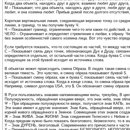
Когда два объекта, находясь друг в друге, взаимно любят друг друга,
М – Показывает, что два объекта, находясь друг в друге, любя друг
любит, и она хозяина любит. Прибыв домой после долгого отсутствия,
Короткая вертикальная линия, соединяющая верхнюю точку со средне
линию, в границу, то мы получим букву Ч.
Ч – Показывает границу, ограничение чего-то или каких-то действий,
ЧЕЛО – Ограничивает и определяет стремление к любви, к образу. Че
без знания особенностей самого хозяина лица. Вот это чувство опред
Если требуется показать, что-то состоящее из частей, то между частя
С – Показывает связь двух точек, обозначающих Дух и Душу, связанны
определяется отдельно, от остальной части слова. Когда буква С стои
следующее за этой буквой исходит из источника слова.
В объектах может происходить смена Образа. В людях такая смена с
великая тяжесть. Это чувство, и смену образа показывают буквой S.
S – Показывает смену образа, как и буква С показывает связь частей 
исходит от источника слова. Когда в конце слова, то смена образа пр
Например, символ доллара USA, это $. Он обозначает смену образов 
В Руси пользовались знаками напоминающими вилы, трезубец. В цент
Полуокружность, обращённая концами вверх, это знак неба, знак обла
Ψ – При обращении полуокружности вверх, получается знак КАПЬ, з
Эти знаки имеют и другие значения. Знак Капь, обращённый вверх, эт
корней живого обращённого в Земное. Совмещение этих знаков созда
Ж – Знак ЖИВА. Знак ЖИЗНИ. Знак соединения Телесного с Небом и с
Когда предкам нужно было показать безголового, безмозглого, то в з
Y – Знак ДУРЕНЬ, безголовый. Современники его причислили к части
Y – Перевёрнутый такой знак, показывает БЕЗРОДНОГО, НЕПЛОДОР