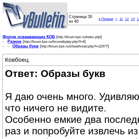
Страница 30
«
Первая
<
11
12
13
1
из 40
Форум осваивающих КОБ
(
)
http://forum.kpe.ru/index.php
-
Разное
(
)
http://forum.kpe.ru/forumdisplay.php?f=9
- -
Образы букв
(
)
http://forum.kpe.ru/showthread.php?t=22977
Ковбоец
Ответ: Образы букв
Я даю очень много. Удивляю
что ничего не видите.
Особенно емкие два послед
раз и попробуйте извлечь и