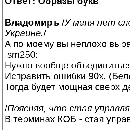
Ответ: Образы букв
Владомиръ
/
У меня нет сл
Украине.
/
А по моему вы неплохо выр
:sm250:
Нужно вообще объединиться
Исправить ошибки 90х. (Бел
Тогда будет мощная сверх д
/
Поясняя, что стая управ
В терминах КОБ - стая управ