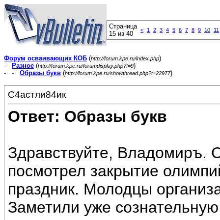
Страница
<
1
2
3
4
5
6
7
8
9
10
11
15 из 40
Форум осваивающих КОБ
(
)
http://forum.kpe.ru/index.php
-
Разное
(
)
http://forum.kpe.ru/forumdisplay.php?f=9
- -
Образы букв
(
)
http://forum.kpe.ru/showthread.php?t=22977
С4астли84ик
Ответ: Образы букв
Здравствуйте, Владомиръ. 
посмотрел закрытие олимпий
праздник. Молодцы организа
Заметили уже сознательную 