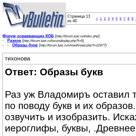
Страница 13
<
1
2
3
4
5
6
7
8
9
из 40
Форум осваивающих КОБ
(
)
http://forum.kpe.ru/index.php
-
Разное
(
)
http://forum.kpe.ru/forumdisplay.php?f=9
- -
Образы букв
(
)
http://forum.kpe.ru/showthread.php?t=22977
тихонова
Ответ: Образы букв
Раз уж Владомиръ оставил т
по поводу букв и их образ
озвучить и изобразить. Иск
иероглифы, буквы, .Древне