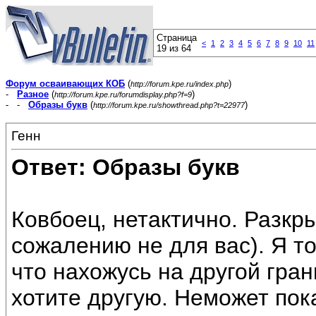
Страница
<
1
2
3
4
5
6
7
8
9
10
11
19 из 64
Форум осваивающих КОБ
(
)
http://forum.kpe.ru/index.php
-
Разное
(
)
http://forum.kpe.ru/forumdisplay.php?f=9
- -
Образы букв
(
)
http://forum.kpe.ru/showthread.php?t=22977
Генн
Ответ: Образы букв
Ковбоец, нетактично. Разкр
сожалению не для вас). Я то
что нахожусь на другой гран
хотите другую. Неможет пок