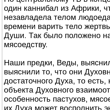
один каннибал из Африки, ч
незавладела телом людоеда
времени варить тело жертвы
Души. Так было положено на
мясоедству.
Наши предки, Веды, выясни
выяснили то, что они Духов
достаточного Духа, то есть,
объекта Духовного взаимоо
особенность пастухов, мясо
их Духа может восполнить э