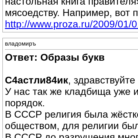
настольная книга правителя
мясоедству. Например, вот п
http://www.proza.ru/2009/01/
владомиръ
Ответ: Образы букв
С4астли84ик
, здравствуйте
У нас так же кладбища уже 
порядок.
В СССР религия была жёстк
обществом, для религии был
В СССР до разрушения мног