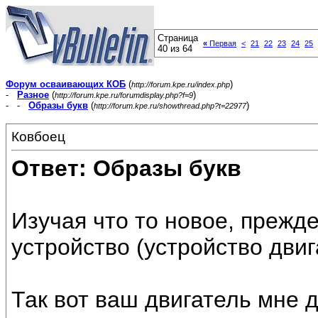
Страница
«
Первая
<
21
22
23
24
25
40 из 64
Форум осваивающих КОБ
(
)
http://forum.kpe.ru/index.php
-
Разное
(
)
http://forum.kpe.ru/forumdisplay.php?f=9
- -
Образы букв
(
)
http://forum.kpe.ru/showthread.php?t=22977
Ковбоец
Ответ: Образы букв
Изучая что то новое, прежд
устройство (устройство двиг
Так вот ваш двигатель мне д