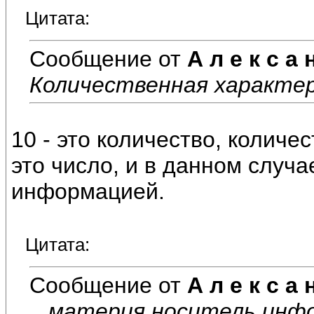
Цитата:
Сообщение от
А л е к с а 
Количественная характер
10 - это количество, количес
это число, и в данном случа
информацией.
Цитата:
Сообщение от
А л е к с а 
...материя носитель инф