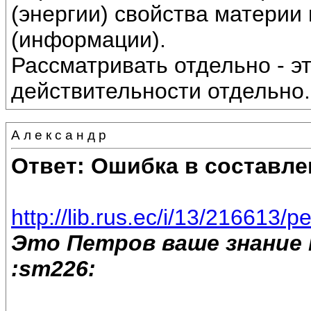
(энергии) свойства материи
(информации).
Рассматривать отдельно - э
действительности отдельно.
А л е к с а н д р
Ответ: Ошибка в составле
http://lib.rus.ec/i/13/216613/p
Это Петров ваше знание 
:sm226: