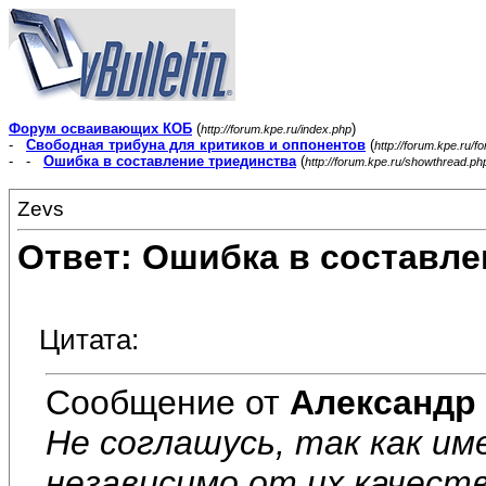
Форум осваивающих КОБ
(
)
http://forum.kpe.ru/index.php
-
Свободная трибуна для критиков и оппонентов
(
http://forum.kpe.ru/f
- -
Ошибка в составление триединства
(
http://forum.kpe.ru/showthread.p
Zevs
Ответ: Ошибка в составле
Цитата:
Сообщение от
Александр
Не соглашусь, так как и
независимо от их качест