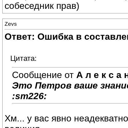
собеседник прав)
Zevs
Ответ: Ошибка в составле
Цитата:
Сообщение от
А л е к с а 
Это Петров ваше знание
:sm226:
Хм... у вас явно неадекватн