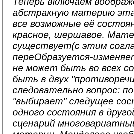
Теперь включаем воображ
абстракную материю этак
все возможные её состоян
красное, шершавое. Мате
существует(с этим согл
переОбразуется-изменяет
не может быть во всех с
быть в двух "противореч
следовательно вопрос: п
"выбирает" следущее сос
одного состояния в друг
сценарий многовариатный