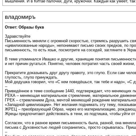
мышления. И в КИтае палочки, дуги, кружочки. Каждый как умеет, так
владомиръ
Ответ: Образы букв
Здравствуйте
Письменность меняли с огромной скоростью, стремясь разрушить связ
«цивилизованные народы», непонимают письмо своих предков, по про
письменность, то есть язык, посмотрите на соседей, загляните в Укра
В теме упоминался Ивашко и другие, хранящие понятия письменности,
и нет причин ругаться. Понятно, человек потратил часть своей жизни,
Прекратите доказывать друг другу правоту, это глупо. Если сам челов
глупость, глупо принуждать.
Мой дедушка говорил, что «С кем поведёшься, так тебе и надо», «С 
--
Приведённое в теме сообщение 1440, подтверждает, что меняющих п
РЕКА – меняющая материальное стремление, материальное движени
ГРЕК – стремлением Духа, мечтой меняющий рождение материального
«Западной цивилизации». Нет желания поднимать эту тему, показываю
ЖРЕЦ – преобразующий Образ, через его материализацию, рождающ
Жрецы предпочитают действовать в тени, из подтишка, чтобы уйти от 
Согласен, что в разное время письменность была, разной, она менял
письма с Духовностью людей сохранились, просто скрывалась. Пришл
--