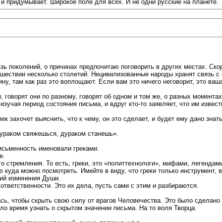
 и придумывает. Широкое поле для всех. И не одни русские на планете.
ь поколений, о причинах предпочитаю поговорить в других местах. Скор
шествии несколько столетий. Нецивилизованные народы хранят связь с
ину, там как раз это воплощают. Если вам это ничего неговорит, это ваш
 говорят они по разному, говорят об одном и том же, о разных моментах
 изучая период состояния письма, и вдруг кто-то заявляет, что им извес
ек захочет выяснить, что к чему, он это сделает, и будет ему дано зна
дураком свяжешься, дураком станешь».
исьменность именовали греками.
е.
 стремления. То есть, греки, это «политтехнологи», мифами, легенда
 куда можно посмотреть. Имейте в виду, что греки только инструмент, в
ий изменения Души.
ответственности. Это их дела, пусть сами с этим и разбираются.
ась, чтобы скрыть свою силу от врагов Человечества. Это было сделан
о время узнать о скрытом значении письма. На то воля Творца.