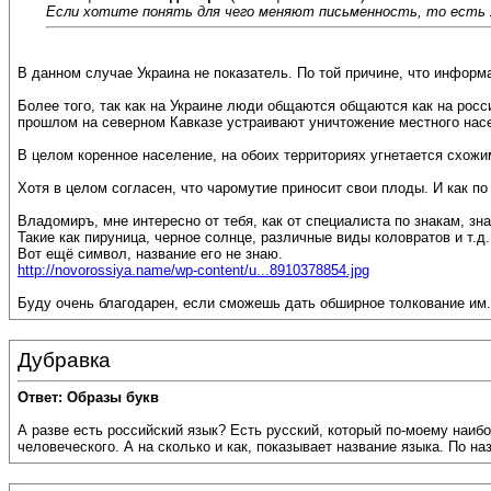
Если хотите понять для чего меняют письменность, то есть я
В данном случае Украина не показатель. По той причине, что инфор
Более того, так как на Украине люди общаются общаются как на росси
прошлом на северном Кавказе устраивают уничтожение местного нас
В целом коренное население, на обоих территориях угнетается схож
Хотя в целом согласен, что чаромутие приносит свои плоды. И как п
Владомиръ, мне интересно от тебя, как от специалиста по знакам, з
Такие как пируница, черное солнце, различные виды коловратов и т.д.
Вот ещё символ, название его не знаю.
http://novorossiya.name/wp-content/u...8910378854.jpg
Буду очень благодарен, если сможешь дать обширное толкование им.
Дубравка
Ответ: Образы букв
А разве есть российский язык? Есть русский, который по-моему наиб
человеческого. А на сколько и как, показывает название языка. По н