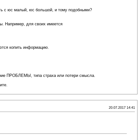
ыть с юс малый, юс большой, и тому подобными?
ы. Например, для своих имеется
аются копить информацию.
вение ПРОБЛЕМЫ, типа страха или потери смысла.
ите.
20.07.2017 14:41