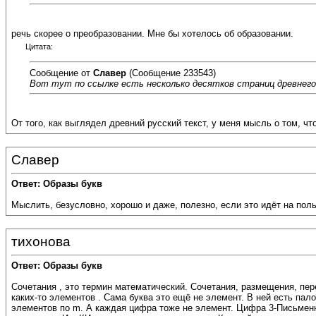
речь скорее о преобразовании. Мне бы хотелось об образовании.
Цитата:
Сообщение от
Славер
(Сообщение 233543)
Вот тут по ссылке есть несколько десятков страниц древнего
От того, как выглядел древний русский текст, у меня мысль о том, ч
Славер
Ответ: Образы букв
Мыслить, безусловно, хорошо и даже, полезно, если это идёт на поль
тихонова
Ответ: Образы букв
Сочетания , это термин математический. Сочетания, размещения, перес
каких-то элементов . Сама буква это ещё не элемент. В ней есть пал
элементов по m. А каждая цифра тоже не элемент. Цифра 3-Письменно 