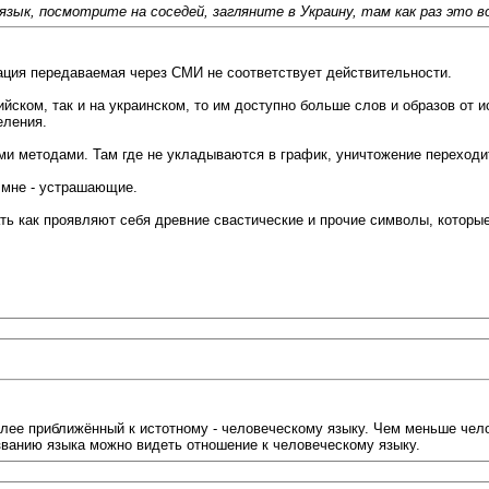
зык, посмотрите на соседей, загляните в Украину, там как раз это 
мация передаваемая через СМИ не соответствует действительности.
йском, так и на украинском, то им доступно больше слов и образов от 
еления.
ими методами. Там где не укладываются в график, уничтожение переходи
о мне - устрашающие.
нать как проявляют себя древние свастические и прочие символы, котор
олее приближённый к истотному - человеческому языку. Чем меньше чело
азванию языка можно видеть отношение к человеческому языку.