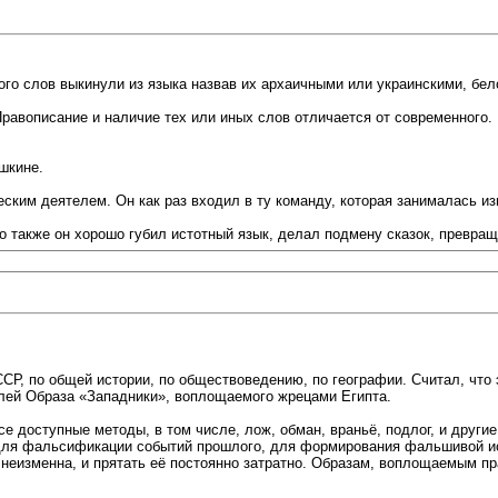
ого слов выкинули из языка назвав их архаичными или украинскими, бел
Правописание и наличие тех или иных слов отличается от современного
шкине.
еским деятелем. Он как раз входил в ту команду, которая занималась и
о также он хорошо губил истотный язык, делал подмену сказок, превращ
СР, по общей истории, по обществоведению, по географии. Считал, что э
елей Образа «Западники», воплощаемого жрецами Египта.
е доступные методы, в том числе, лож, обман, враньё, подлог, и други
для фальсификации событий прошлого, для формирования фальшивой ис
я неизменна, и прятать её постоянно затратно. Образам, воплощаемым п