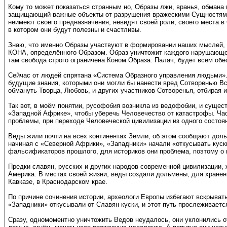
Кому то может показаться странным но, Образы лжи, вранья, обмана
защищающий важные объекты от разрушения вражескими Сущностями,
неимеют своего предназначения, невидят своей роли, своего места 
в котором они будут полезны и счастливы.
Знаю, что именно Образы участвуют в формировании наших мыслей,
КОНА, определённого Образом. Образ уничтожит каждого нарушающег
там свобода строго ограничена Коном Образа. Палач, будет всем обе
Сейчас от людей спрятана «Система Образного управления людьми».
будущие знания, которыми они могли бы нанести вред Сотворенью Вс
обмануть Творца, Любовь, и других участников Сотворенья, отбирая и
Так вот, в моём понятии, русофобия возникла из ведофобии, и сущес
«Западной Африке», чтобы уберечь Человечество от катастрофы. Ча
проблемы, при переходе Человеческой цивилизации из одного состоян
Веды жили почти на всех континентах Земли, об этом сообщают доль
начиная с «Северной Африки», «Западники» начали «откусывать куск
фальсификаторов прошлого, для историков они проблема, поэтому о 
Предки славян, русских и других народов современной цивилизации, 
Америка. В местах своей жизни, веды создали дольмены, для хранен
Кавказе, в Краснодарском крае.
По причине сочинения истории, археологи Европы избегают вскрывать
«Западники» откусывали от Славян куски, и этот путь прослеживает
Сразу, одномоментно уничтожить Ведов неудалось, они уклонились о