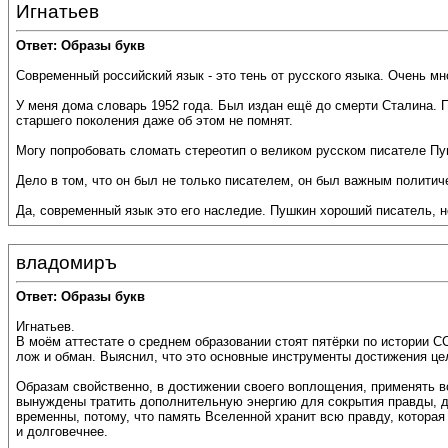
Игнатьев
Ответ: Образы букв
Современный российский язык - это тень от русского языка. Очень мн
У меня дома словарь 1952 года. Был издан ещё до смерти Сталина. 
старшего поколения даже об этом не помнят.
Могу попробовать сломать стереотип о великом русском писателе Пу
Дело в том, что он был не только писателем, он был важным политич
Да, современный язык это его наследие. Пушкин хороший писатель, н
владомиръ
Ответ: Образы букв
Игнатьев.
В моём аттестате о среднем образовании стоят пятёрки по истории СС
лож и обман. Выяснил, что это основные инструменты достижения ц
Образам свойственно, в достижении своего воплощения, применять вс
вынуждены тратить дополнительную энергию для сокрытия правды, 
временны, потому, что память Вселенной хранит всю правду, котора
и долговечнее.