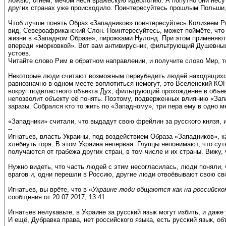
ложью, огнём, мечом неся вражескую идеологию. А попутно они несут
других странах уже происходило. Поинтересуйтесь прошлым Польши,
Чтоб лучше понять Образ «Западников» поинтересуйтесь Колизеем Р
вид, Североафриканский Слон. Поинтересуйтесь, может поймёте, что
жизни в «Западном Образе», пирожками Нулонд. При этом применяют 
впереди «морковкой». Вот вам антивирусник, фильтрующий Душевных
устоев.
Читайте слово Рим в обратном направлении, и получите слово Мир, т
Некоторые люди считают возможным переубедить людей находящихся п
равнозначно в одном месте воплотиться немогут, это Вселенский КО
вокруг подвластного объекта Дух, фильтрующий прохождение в объе
непозволит объекту её понять. Поэтому, подверженных влиянию «Запа
заразы. Собрался кто то жить по «Западному», три пера ему в одно м
«Западники» считали, что выдадут свою фрейлин за русского князя, и
--
Игнатьев, власть Украины, под воздействием Образа «Западников», как
хлебнуть горя. В этом Украина непервая. Глупцы непонимают, что сут
получаются от грабежа других стран, в том числе и их страны. Вижу
Нужно видеть, что часть людей с этим несогласилась, люди поняли, 
врагов и, одни перешли в Россию, другие люди отвоёвывают свою св
Игнатьев, вы врёте, что в «
Украине люди общаются как на российско
сообщения от 20.07.2017, 13:41.
Игнатьев нелукавьте, в Украине за русский язык могут избить, и даже 
И ещё, Дубравка права, нет российского языка, есть русский язык, 