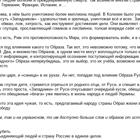
 людям болезни и преждевременную смерть. Так возникли многие страны
 Германии, Франции, Испании, и …
има, в нём было уничтожено более миллиона людей. В Колизее было ун
 суть «Западников» - удовольствие и зрелища, уничтожая всё и всех. 
обман, лож, хитрость, как инструмент достижения цели. Они выявляют
 глупцов, прославляющий гомиков и лесбиянок, толкая впереди себя «
о есть, Рим это противоположность Мира, это формирователь войн, и в 
од влиянием какого то Образа. Так вот, это невозможно потому, что м
Н. Два, и множество Образов, в одном месте могут воплощаться только
кт информации, и контролирующий осознание поступающей информации.
дного» Образа непереубедишь, это их выбор, это их учёба, возможно их
есто.
ли царя, и «синица» в их руках. Ан нет, попадая под влияние Образа Ру
 глупое дитя, стремится отречься от родного отца, от Руси, и спешит в
ь этого проста, «Западники» от Руси откусывают очередной кусок, обещ
, что обещанные «блага» уже явились в жизнь народа и людей Украины.
что эта идея чужая, то есть, предлагаемый народу страны Образ жизни 
ободу.
м, так и на украинском, то им доступно больше слов и образов от ис
убить.
объединяющий людей и страну Россию в единое целое.