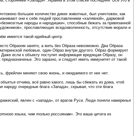
, сторонники «Запада». Украина в этом списке последняя. Всё это в
ичтожено большое количество диких животных, был уничтожен, как
Заманивают они к себе людей прославлением «халявной», дармовой
 «безмозглые народы и народишки», способные бежать за привязанной
художников», прославляющих вседозволенность, отсутствие морали и
нём имеется такой идейный центр.
есто Образом занято, а жить без Образа невозможно. Два Образа
 материнской любовью, один Образ внутри другого. Образ формирует
 Даже если к объекту поступит информация вредящая Образу, он
 предназначенье. Это заразно, и следует иметь иммунитет от такой
сь, фрейлин меняют свою жизнь, и ожидаемого от них нет.
 объятья отчима, всё равно какого, лишь бы сбежать из дома, чтоб
ая народу очередные блага «Запада», скрывая, что эти блага
вражеский, явлен с «запада», от врагов Руси. Люди поняли намеренья
тотного языка, чем только россиянам»
. Это ваша цитата из