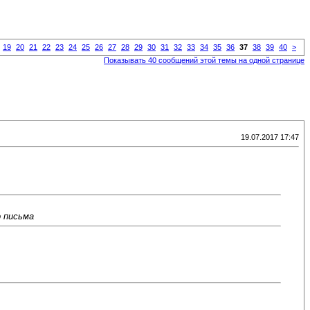
19
20
21
22
23
24
25
26
27
28
29
30
31
32
33
34
35
36
37
38
39
40
>
Показывать 40 сообщений этой темы на одной странице
19.07.2017 17:47
о письма