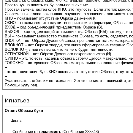
Как быть со словами: окно, кнопка, блокнот, волокно, обыкновение. от
Просто нужно понять их буквальное значение.
Простая замена частей слов КНО, это глупость. Если это так можно,
Современные слова показывают звучание, а значение слов может тол
КНО – показывает отсутствие Образа движения К.
ОКНО – показывает, что служит восприятием информации, Образа, не
ВХОД – ход объединяющий триединством Образа (В).
ВЫХОД – ход отделяющий от триединства Образа (ВЫ) потому, что т
ВЫ – показывает множество триединств Образа, то есть, отделяет, п
КНОПКА – нет Образа Духовной связи, проявляется только материал
БЛОКНОТ – нет Образа тверди, это книга сформирована твердью Обра
ВОЛОКНО – в ней нет воли, что из него будет, нет явности.
ОТПУСКНОЙ – нет Образа Духовного покровительства (Й).
СУКНО – УК, то есть, касаясь объекта стремящегося материально, не
ТОЛОКНО – потерявшее Образ, его материальное воплощение физиче
--
Так вот, сочетание букв КНО показывает отсутствие Образа, отсутс
--
Участвовать в «тёрках» нет желания. Хотите понимать, понимайте, хо
Помощи буду рад.
Игнатьев
Ответ: Образы букв
Цитата:
Сообщение от
владомиръ
(Сообщение 233548)