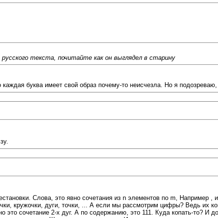
 русского текста, почитайте как он выглядел в старину
то каждая буква имеет свой образ почему-то неисчезла. Но я подозреваю,
зу.
тановки. Слова, это явно сочетания из n элементов по m, Например , из 
очки, кружочки, дуги, точки, ... А если мы рассмотрим цифры? Ведь их к
это сочетание 2-х дуг. А по содержанию, это 111. Куда копать-то? И д