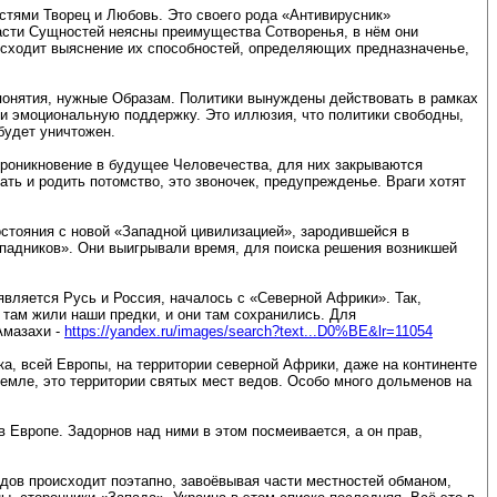
стями Творец и Любовь. Это своего рода «Антивирусник»
сти Сущностей неясны преимущества Сотворенья, в нём они
оисходит выяснение их способностей, определяющих предназначенье,
онятия, нужные Образам. Политики вынуждены действовать в рамках
и эмоциональную поддержку. Это иллюзия, что политики свободны,
будет уничтожен.
проникновение в будущее Человечества, для них закрываются
ь и родить потомство, это звоночек, предупрежденье. Враги хотят
востояния с новой «Западной цивилизацией», зародившейся в
падников». Они выигрывали время, для поиска решения возникшей
вляется Русь и Россия, началось с «Северной Африки». Так,
 там жили наши предки, и они там сохранились. Для
Амазахи -
https://yandex.ru/images/search?text...D0%BE&lr=11054
а, всей Европы, на территории северной Африки, даже на континенте
емле, это территории святых мест ведов. Особо много дольменов на
 Европе. Задорнов над ними в этом посмеивается, а он прав,
дов происходит поэтапно, завоёвывая части местностей обманом,