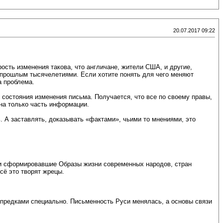
20.07.2017 09:22
ость изменения такова, что англичане, жители США, и другие,
 прошлым тысячелетиями. Если хотите понять для чего меняют
а проблема.
 состояния изменения письма. Получается, что все по своему правы,
тна только часть информации.
ть. А заставлять, доказывать «фактами», чьими то мнениями, это
ми сформировавшие Образы жизни современных народов, стран
сё это творят жрецы.
о предками специально. Письменность Руси менялась, а основы связи