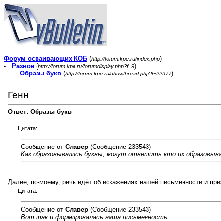
Форум осваивающих КОБ
(
)
http://forum.kpe.ru/index.php
-
Разное
(
)
http://forum.kpe.ru/forumdisplay.php?f=9
- -
Образы букв
(
)
http://forum.kpe.ru/showthread.php?t=22977
Генн
Ответ: Образы букв
Цитата:
Сообщение от
Славер
(Сообщение 233543)
Как образовывались буквы, могут ответить кто их образовывал
Далее, по-моему, речь идёт об искажениях нашей письменности и при
Цитата:
Сообщение от
Славер
(Сообщение 233543)
Вот так и формировалась наша письменность...