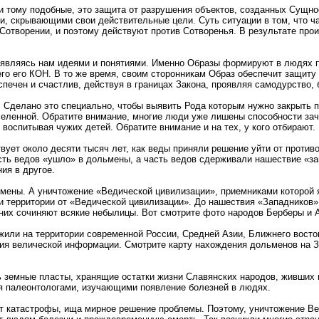
 и тому подобные, это защита от разрушения объектов, созданных Сущно
 скрывающими свои действительные цели. Суть ситуации в том, что ча
в Сотворении, и поэтому действуют против Сотворенья. В результате пр
 являясь нам идеями и понятиями. Именно Образы формируют в людях п
о его КОН. В то же время, своим сторонникам Образ обеспечит защиту 
спечен и счастлив, действуя в границах Закона, проявляя самодурство, 
 Сделано это специально, чтобы выявить Рода которым нужно закрыть 
еленной. Обратите внимание, многие люди уже лишены способности зачат
 воспитывая чужих детей. Обратите внимание и на тех, у кого отбирают.
твует около десяти тысяч лет, как веды приняли решение уйти от проти
сть ведов «ушло» в дольмены, а часть ведов сдерживали нашествие «за
ия в другое.
мены. А уничтожение «Ведической цивилизации», приемниками которой я
и территории от «Ведической цивилизации». До нашествия «Западников»
них сочиняют всякие небылицы. Вот смотрите фото народов Берберы и 
жили на территории современной России, Средней Азии, Ближнего восток
ия велической информации. Смотрите карту нахождения дольменов на З
 земные пласты, хранящие остатки жизни Славянских народов, живших в
ся палеонтологами, изучающими появление болезней в людях.
т катастрофы, ища мирное решение проблемы. Поэтому, уничтожение Ве