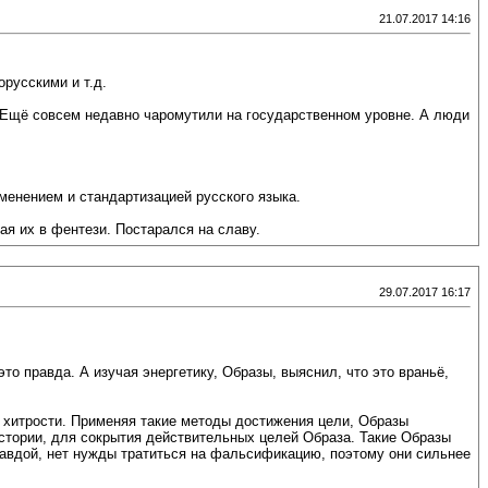
21.07.2017 14:16
орусскими и т.д.
. Ещё совсем недавно чаромутили на государственном уровне. А люди
зменением и стандартизацией русского языка.
ая их в фентези. Постарался на славу.
29.07.2017 16:17
то правда. А изучая энергетику, Образы, выяснил, что это враньё,
е хитрости. Применяя такие методы достижения цели, Образы
тории, для сокрытия действительных целей Образа. Такие Образы
равдой, нет нужды тратиться на фальсификацию, поэтому они сильнее