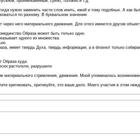
пускной, проникновенный, сукно, толокно и т.д.
 тогда нужно заменить части слов инить, ижей и тому подобных. А как б
коваться по разному. В буквальном значении
т через него материального движения. Для этого имеются другие объект
риединство Образа может быть только одно.
оказывает одного из множества.
ьно.
за, имеет твердь Духа, твердь информации, а в блокнот только собир
т Образа куда.
ски растолкли, разрушили.
твие материального стремления, движения. Мной упоминалось возникно
тите критиковать, критикуйте, это ваше дело. Моего участия в этом нежд