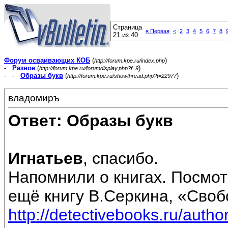
Страница
«
Первая
<
2
3
4
5
6
7
8
21 из 40
Форум осваивающих КОБ
(
)
http://forum.kpe.ru/index.php
-
Разное
(
)
http://forum.kpe.ru/forumdisplay.php?f=9
- -
Образы букв
(
)
http://forum.kpe.ru/showthread.php?t=22977
владомиръ
Ответ: Образы букв
Игнатьев
, спасибо.
Напомнили о книгах. Посмот
ещё книгу В.Серкина, «Своб
http://detectivebooks.ru/auth