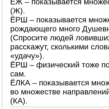
ЁЖ – показывается множес
(Ж).
ЁРШ – показывается множ
рождающего много Душевн
(Спросите людей ловивших
расскажут, сколькими сло
«удачу»).
ЁРШ – физический тоже по
сам.
ЁЛКА – показывается множ
во множестве направлени
(КА).