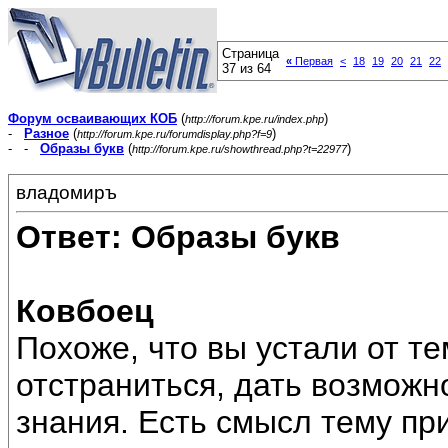
Страница
«
Первая
<
18
19
20
21
22
37 из 64
Форум осваивающих КОБ
(
)
http://forum.kpe.ru/index.php
-
Разное
(
)
http://forum.kpe.ru/forumdisplay.php?f=9
- -
Образы букв
(
)
http://forum.kpe.ru/showthread.php?t=22977
владомиръ
Ответ: Образы букв
Ковбоец
Похоже, что вы устали от те
отстраниться, дать возможн
знания. Есть смысл тему пр