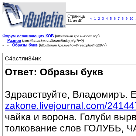
Страница
<
1
2
3
4
5
6
7
8
9
10
14 из 40
Форум осваивающих КОБ
(
)
http://forum.kpe.ru/index.php
-
Разное
(
)
http://forum.kpe.ru/forumdisplay.php?f=9
- -
Образы букв
(
)
http://forum.kpe.ru/showthread.php?t=22977
С4астли84ик
Ответ: Образы букв
Здравствуйте, Владомиръ. Е
zakone.livejournal.com/24144
чайка и ворона. Голуби выр
толкование слов ГОЛУБЬ, 