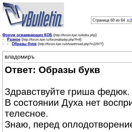
Страница 60 из 64
«
П
Форум осваивающих КОБ
(
)
http://forum.kpe.ru/index.php
-
Разное
(
)
http://forum.kpe.ru/forumdisplay.php?f=9
- -
Образы букв
(
)
http://forum.kpe.ru/showthread.php?t=22977
владомиръ
Ответ: Образы букв
Здравствуйте гриша федюк.
В состоянии Духа нет воспри
телесное.
Знаю, перед оплодотворение