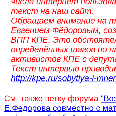
числа интернет пользова
текст на наш сайт.
Обращаем внимание на то
Евгением Фёдоровым, соз
ВПП КПЕ. Это обстоятел
определённых шагов по н
активистов КПЕ с депут
Текст интервью приводи
http://kpe.ru/sobytiya-i-mne
См. также ветку форума
"Во
Е.Федорова совместно с ма