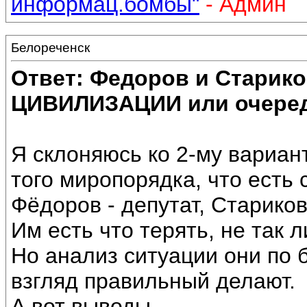
информац.бомбы"
- Админ
Белореченск
Ответ: Федоров и Старик
ЦИВИЛИЗАЦИИ или очеред
Я склоняюсь ко 2-му вариан
того миропорядка, что есть 
Фёдоров - депутат, Стариков
Им есть что терять, не так л
Но анализ ситуации они по 
взгляд правильный делают.
А вот выводы....