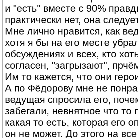
и "есть" вместе с 90% прав
практически нет, она следуе
Мне лично нравится, как ве
хотя я бы на его месте убра
обсуждениях и всех, кто хо
согласен, "загрызают", прчё
Им то кажется, что они геро
А по Фёдорову мне не понрав
ведущая спросила его, почем
забегали, невнятное что то 
какая то есть, которая его о
он не может. До этого на вс