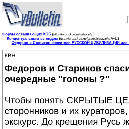
Форум осваивающих КОБ
(
)
http://forum.kpe.ru/index.php
-
Концептуальным взглядом
(
)
http://forum.kpe.ru/forumdisplay.php?f=11
- -
Федоров и Стариков спасители РУССКОЙ ЦИВИЛИЗАЦИИ или 
КВН
Федоров и Стариков спа
очередные "гопоны ?"
Чтобы понять СКРЫТЫЕ ЦЕЛ
сторонников и их кураторов
экскурс. До крещения Русь