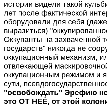
истории видели такой кульби
лет после фактической инт
оборудовали для себя (даже
выразиться) "оккупированно
Оккупанты на захваченной т
государств" никогда не соор
оккупационный механизм, и
отвлекающей маскировочной
оккупационным режимом и яв
сути, псевдогосударственно
"освобождать" Эрефию не 
это ОТ НЕЁ, от этой коло