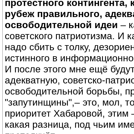
протестного контингента,
рубеж правильного, адекв
освободительной идеи
– к
советского патриотизма. И 
надо сбить с толку, дезорие
истинного в информационно-
И после этого мне ещё буду
адекватную, советско-патри
освободительной борьбы, п
"запутинщины",– это, мол, т
приоритет Хабаровой, этим 
какая разница, под чьим име