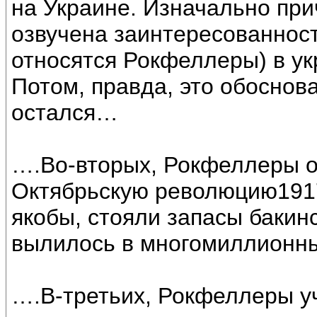
на Украине. Изначально при
озвучена заинтересованност
относятся Рокфеллеры) в у
Потом, правда, это обоснов
остался…
….Во-вторых, Рокфеллеры о
Октябрьскую революцию1917 
якобы, стояли запасы бакин
вылилось в многомиллионны
….В-третьих, Рокфеллеры у