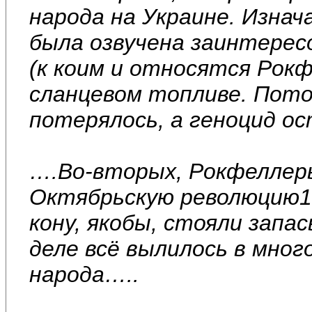
народа на Украине. Изнач
была озвучена заинтере
(к коим и относятся Рокф
сланцевом топливе. Пото
потерялось, а геноцид о
….Во-вторых, Рокфеллер
Октябрьскую революцию19
кону, якобы, стояли запа
деле всё вылилось в мног
народа…..