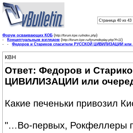
Страница 40 из 43
Форум осваивающих КОБ
(
)
http://forum.kpe.ru/index.php
-
Концептуальным взглядом
(
)
http://forum.kpe.ru/forumdisplay.php?f=11
- -
Федоров и Стариков спасители РУССКОЙ ЦИВИЛИЗАЦИИ или 
КВН
Ответ: Федоров и Старик
ЦИВИЛИЗАЦИИ или очеред
Какие печеньки привозил К
"…Во-первых, Рокфеллеры п