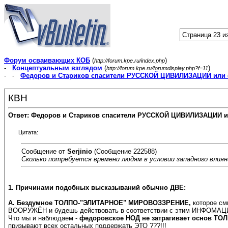
Страница 23 и
Форум осваивающих КОБ
(
)
http://forum.kpe.ru/index.php
-
Концептуальным взглядом
(
)
http://forum.kpe.ru/forumdisplay.php?f=11
- -
Федоров и Стариков спасители РУССКОЙ ЦИВИЛИЗАЦИИ или 
КВН
Ответ: Федоров и Стариков спасители РУССКОЙ ЦИВИЛИЗАЦИИ и
Цитата:
Сообщение от
Serjinio
(Сообщение 222588)
Сколько потребуется времени людям в условии западного влия
1. Причинами подобных высказываний обычно ДВЕ:
А.
Бездумное ТОЛПО-"ЭЛИТАРНОЕ" МИРОВОЗЗРЕНИЕ,
которое с
ВООРУЖЁН и будешь действовать в соответствии с этим ИНФОМ
Что мы и наблюдаем -
федоровское НОД не затрагивает основ 
призывают всех остальных поддержать ЭТО ???!!!