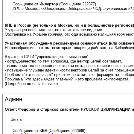
Сообщение от
Инвертор
(Сообщение 222677)
КПЕ в Москве поддерживает фёдоровское НОД, а украинская К
КПЕ в России (не только в Москве, но и в большинстве регионов
У украинцев своё видение, но это их личное видение.
Обстановка на Украине горячая, отсюда возможно излишняя горячнос
Участникам обсуждения рекомендуем ознакомиться (или освежит
Не разобравшись в этом, некоторые товарищи работают на библейскую
Вкратце о СУТИ "упреждающего вписывания":
- сотрудничество по тем вопросам, где вектор целей совпадает,
- выявление тех вопросов по которым есть разночтения и поиск вза
- повышение глубины идентичности векторов целей за счет повышения
Проблема "кто вписывает" при этом не стоит, т.к. формируется соборн
Проблема "кто здесь будет главный?" - это проблема конгломерата.
(Подробнее по ссылке выше)
Админ
Ответ: Федоров и Стариков спасители РУССКОЙ ЦИВИЛИЗАЦИИ и
Цитата:
Сообщение от
КВН
(Сообщение 222689)