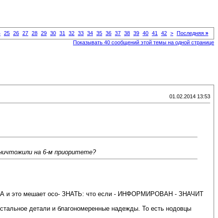
4
25
26
27
28
29
30
31
32
33
34
35
36
37
38
39
40
41
42
>
Последняя
»
Показывать 40 сообщений этой темы на одной странице
01.02.2014 13:53
уничтожили на 6-м приоритете?
и это мешает осо- ЗНАТЬ: что если - ИНФОРМИРОВАН - ЗНАЧИТ
стальное детали и благономеренные надежды. То есть нодовцы