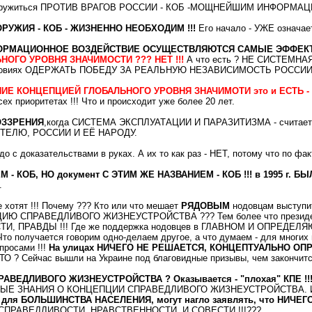
оружиться ПРОТИВ ВРАГОВ РОССИИ - КОБ -МОЩНЕЙШИМ ИНФОРМ
ЖИЯ - КОБ - ЖИЗНЕННО НЕОБХОДИМ !!!
Его начало - УЖЕ озна
ОРМАЦИОННОЕ ВОЗДЕЙСТВИЕ ОСУЩЕСТВЛЯЮТСЯ САМЫЕ ЭФФЕКТ
ОГО УРОВНЯ ЗНАЧИМОСТИ ??? НЕТ !!!
А что есть ? НЕ СИСТЕМНАЯ 
их условиях ОДЕРЖАТЬ ПОБЕДУ ЗА РЕАЛЬНУЮ НЕЗАВИСИМОСТЬ РОССИИ
 КОНЦЕПЦИЕЙ ГЛОБАЛЬНОГО УРОВНЯ ЗНАЧИМОТИ это и ЕСТЬ -
риоритетах !!! Что и происходит уже более 20 лет.
ОЗЗРЕНИЯ
,когда СИСТЕМА ЭКСПЛУАТАЦИИ И ПАРАЗИТИЗМА - считаетс
ТЕЛЮ, РОССИИ И ЕЁ НАРОДУ.
до с доказательствами в руках. А их то как раз - НЕТ, потому что п
КОБ, НО документ С ЭТИМ ЖЕ НАЗВАНИЕМ - КОБ !!! в 1995 г. БЫ
.
е хотят !!! Почему ??? Кто или что мешает
РЯДОВЫМ
нодовцам выступ
СПРАВЕДЛИВОГО ЖИЗНЕУСТРОЙСТВА ??? Тем более что президент 
, ПРАВДЫ !!! Где же поддержка нодовцев в ГЛАВНОМ И ОПРЕД
чается говорим одно-делаем другое, а что думаем - для многих воо
просами !!!
На улицах НИЧЕГО НЕ РЕШАЕТСЯ, КОНЦЕПТУАЛЬНО ОП
ТО ? Сейчас вышли на Украине под благовидные призывы, чем закончитс
РАВЕДЛИВОГО ЖИЗНЕУСТРОЙСТВА ? Оказывается - "плохая" КПЕ !!
НОВЫЕ ЗНАНИЯ О КОНЦЕПЦИИ СПРАВЕДЛИВОГО ЖИЗНЕУСТРОЙСТВА. И вн
х для БОЛЬШИНСТВА НАСЕЛЕНИЯ, могут нагло заявлять, что НИЧ
ает к СПРАВЕДЛИВОСТИ, НРАВСТВЕННОСТИ, И СОВЕСТИ !!!???