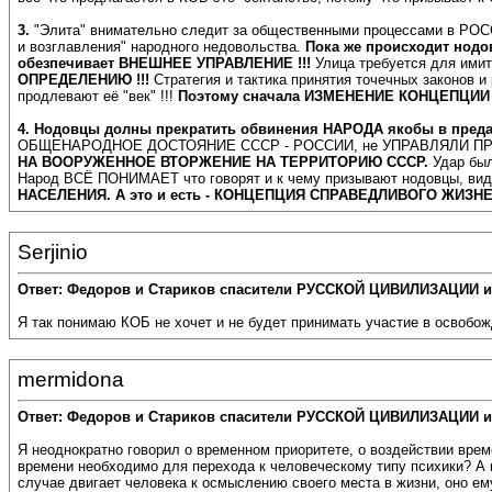
3.
"Элита" внимательно следит за общественными процессами в РОСС
и возглавления" народного недовольства.
Пока же происходит нод
обезпечивает ВНЕШНЕЕ УПРАВЛЕНИЕ !!!
Улица требуется для им
ОПРЕДЕЛЕНИЮ !!!
Стратегия и тактика принятия точечных зако
продлевают её "век" !!!
Поэтому сначала ИЗМЕНЕНИЕ КОНЦЕПЦИИ - 
4.
Нодовцы долны прекратить обвинения НАРОДА якобы в пред
ОБЩЕНАРОДНОЕ ДОСТОЯНИЕ СССР - РОССИИ, не УПРАВЛЯЛИ ПР
НА ВООРУЖЕННОЕ ВТОРЖЕНИЕ НА ТЕРРИТОРИЮ СССР.
Удар был
Народ ВСЁ ПОНИМАЕТ что говорят и к чему призывают нодовцы, вид
НАСЕЛЕНИЯ. А это и есть - КОНЦЕПЦИЯ СПРАВЕДЛИВОГО ЖИЗН
Serjinio
Ответ: Федоров и Стариков спасители РУССКОЙ ЦИВИЛИЗАЦИИ и
Я так понимаю КОБ не хочет и не будет принимать участие в освобож
mermidona
Ответ: Федоров и Стариков спасители РУССКОЙ ЦИВИЛИЗАЦИИ и
Я неоднократно говорил о временном приоритете, о воздействии време
времени необходимо для перехода к человеческому типу психики? А 
случае двигает человека к осмыслению своего места в жизни, оно ем