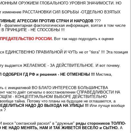
АЦИОННЫМ ОРУЖИЕМ ГЛОБАЛЬНОГО УРОВНЯ ЗНАЧИМОСТИ. НО
чает изменение РАССТАНОВКИ СИЛ БОРЬБЫ -ОТДЕЛЬНО ВЗЯТЫХ
ИВНЫЕ АГРЕССИИ ПРОТИВ СТРАН И НАРОДОВ
???
- фрагментарная фактологическая информация, взятая в том числе
 В ПРИНЦИПЕ - НЕ СПОСОБНЫ !!!
 ПРЕДАТЕЛЬСТВО РОССИИ.
Вот так надо подходить к оценке
я ЕДИНСТВЕННО ПРАВИЛЬНОЙ И ЧУТЬ не от "бога" !!! Эта позиция
о факту выдается ЖЕЛАЕМОЕ - ЗА ДЕЙСТВИТЕЛЬНОЕ. И вот почему.
Л ОДОБРЕН ГД РФ и решения - НЕ ОТМЕНЕНЫ !!!
Мистика,
ить с инициативой ВО БЛАГО ИНТЕРЕСОВ БОЛЬШИНСТВА
часто даёт сигналы о восстановлении СПРАВЕДЛИВОСТИ НА
ЕЛЯЮЩЕМ - КОНЦЕПТУАЛЬНОМ ВЫБОРЕ ДЕЙСТВИТЕЛЬНО
бще тайна. Потому что планы на будущее не оглашаются, а
РЕДЕЛИТЬСЯ НАДО ДО ВЫХОДА НА УЛИЦЫ !!!
Или лучще вообще
я ?
!
ося "сектанский раскол" в "дружные"
ряды стороников ТОЛПО-
ЕГО НЕ НАДО МЕНЯТЬ, НАМ И ТАК ЖИВЕТСЯ ВЕСЕЛО и СЫТНО.
А