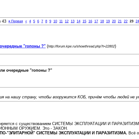
з 43
«
Первая
<
4
5
6
7
8
9
10
11
12
13
14
15
16
17
18
19
20
21
22
23
2
очередные "гопоны ?"
(
)
http://forum.kpe.ru/showthread.php?t=22802
ли очередные "гопоны ?"
ния на нашу страну, чтобы вооружится КОБ, причём чтобы людей не 
миряется с существованием СИСТЕМЫ ЭКСПЛУАТАЦИИ И ПАРАЗИТИЗМА 
АЦИОННЫМ ОРУЖИЕМ. Это - ЗАКОН.
ТОЛПО-"ЭЛИТАРНОЙ" СИСТЕМЫ ЭКСПЛУАТАЦИИ И ПАРАЗИТИЗМА.
Всё о