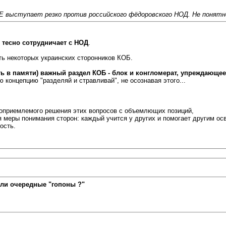
ПЕ выступает резко против российского фёдоровского НОД. Не понят
) тесно сотрудничает с НОД
.
ть некоторых украинских сторонников КОБ.
ь в памяти) важный раздел КОБ - блок и конгломерат, упреждающе
 концепцию "разделяй и стравливай", не осознавая этого...
имоприемлемого решения этих вопросов с объемлющих позиций,
 меры понимания сторон: каждый учится у других и помогает другим осво
ость.
ли очередные "гопоны ?"