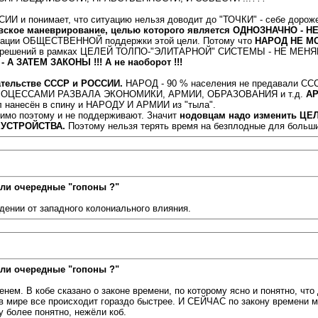
ИИ и понимает, что ситуацию нельзя доводит до "ТОЧКИ" - себе дорож
овское маневрирование, целью которого является ОДНОЗНАЧНО -
итации ОБЩЕСТВЕННОЙ поддержки этой цели. Потому что
НАРОД НЕ М
нов и решений в рамках ЦЕЛЕЙ ТОЛПО-"ЭЛИТАРНОЙ" СИСТЕМЫ - НЕ М
А ЗАТЕМ ЗАКОНЫ !!! А не наоборот !!!
ательстве СССР и РОССИИ.
НАРОД - 90 % населения не предавали СССР
ОЦЕССАМИ РАЗВАЛА ЭКОНОМИКИ, АРМИИ, ОБРАЗОВАНИЯ и т.д.
АР
 нанесён в спину и НАРОДУ И АРМИИ из "тыла".
имо поэтому и не поддерживают. Значит
нодовцам надо изменить Ц
ЕУСТРОЙСТВА.
Поэтому нельзя терять время на безплодные для больши
ли очередные "гопоны ?"
дении от западного колониального влияния.
ли очередные "гопоны ?"
нем. В кобе сказано о законе времени, по которому ясно и понятно, что
в мире все происходит гораздо быстрее. И СЕЙЧАС по закону времени 
у более понятно, нежёли коб.