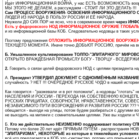
Идёт ИНФОРМАЦИОННАЯ ВОЙНА, у нас ЕСТЬ ВОЗМОЖНОСТЬ во
МЫ ЭТОГО НЕ ДЕЛАЕМ, а рассуждаем - СТОИТ ЛИ ЭТО ДЕЛАТЬ !!!
Сам ПРОЦЕСС ВООРУЖЕНИЯ- ОСВОЕНИЯ ИНФОРМАЦИОННОГО ОРУ
ЛЮДЕЙ ИЗ НАРОДА В ПОЛЬЗУ РОССИИ И ЕЁ НАРОДА.
Неужели ДО СИХ ПОР не ясно, что в современное время
через ИНФ
Есть у федоровского НОД ИНФОРМАЦИОННОЕ ОРУЖИЕ ГЛОБАЛЬН
и из информационной базы КОБ. Следовательно нодовцы в так
Поэтому предложения
ОТЛОЖИТЬ ИНФОРМАЦИОННОЕ ВООРУЖЕНИЕ
ТЕКУЩЕГО МОМЕНТА. Иначе точно ДОБЬЮТ РОССИЮ, причём на всех п
Б.
Умышленное культивирование ТОЛПО-"ЭЛИТАРНОГО" МИРОВ
ОТКРЫТО ВРАЖДЕБНАЯ ПРОМЫСЛУ БОГУ - ТВОРЦУ - ВСЕДЕРЖИ
2.
Говорить о связи целей федоровского НОД с целями президента на
А.
Президент УТВЕРДИЛ ДОКУМЕНТ С ОДНОИМЁННЫМ НАЗВАНИЕМ - 
случайность ? НЕТ !!! ОЧЕРЕДНОЕ РУССКОЕ ЧУДО в нашей истории
Как говорится - "разжевали -и в рот положили", а нодовцы "глотать" н
НАСЕЛЕНИЯ И РОССИИ - ПЕРЕХОДА НА СОБСТВЕННУЮ КОНЦЕПЦИЮ 
РУССКИХ ПРИЦИПАХ, СОБОРНОСТИ, НРАВСТАВЕННОСТИ, СОВЕСТИ
НЕЗАВИСИМОГО ПУТИ ВОЗРОЖДЕНИЯ И РАЗВИТИЯ РОССИИ ??? Что полу
обещается - выходи на улицы, потом будем разбираться с другими во
не выходить на митинги с сомнительными целями. Уже вы ходили и Ч
Б.
Кто же действительно НЕИЗМЕННО поддерживает политику СП
Потому что более 20 лет идёт ПРЯМЫМ ПУТЁМ - распространяя 
"ЭЛИТАРИЗМА", НЕКОТОРЫЕ из которые в тяжелейших условия
всё что предлагается в КОБ это -сектанство, потому что призыв