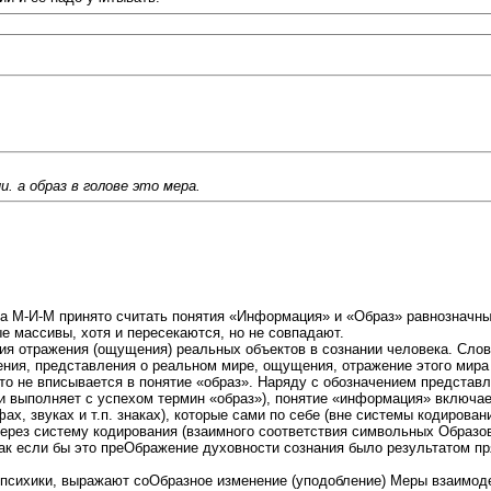
. а образ в голове это мера.
ва М-И-М принято считать понятия «Информация» и «Образ» равнозначны
е массивы, хотя и пересекаются, но не совпадают.
я отражения (ощущения) реальных объектов в сознании человека. Слов
ния, представления о реальном мире, ощущения, отражение этого мира 
что не вписывается в понятие «образ». Наряду с обозначением предста
 и выполняет с успехом термин «образ»), понятие «информация» включае
х, звуках и т.п. знаках), которые сами по себе (вне системы кодирован
 через систему кодирования (взаимного соответствия символьных Образ
как если бы это преОбражение духовности сознания было результатом п
 психики, выражают соОбразное изменение (уподобление) Меры взаимод