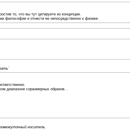
остив то, что вы тут цитируете из концепции.
ории философии и отнести ее непосредственно к физике.
тать`
оответственно.
ом диапазоне соразмерных образов...
ромежуточный носитель.