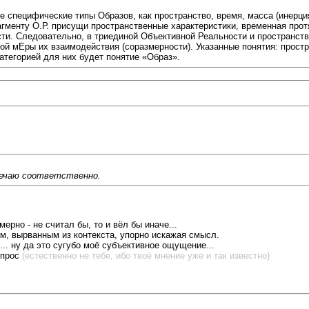
 специфические типы Образов, как пространство, время, масса (инерци
гменту О.Р. присущи пространственные характеристики, временная прот
и. Следовательно, в триединой Объективной Реальности и пространство
й мЕры их взаимодействия (соразмерности). Указанные понятия: простра
тегорией для них будет понятие «Образ».
вечаю соответственно.
мерно - не считал бы, то и вёл бы иначе...
м, вырванным из контекста, упорно искажая смысл.
... ну да это сугубо моё субъективное ощущение...
опрос
(естественно не тебе, ибо твоё мнение уже и так известно)