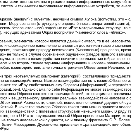
ных вычислительных систем в режиме поиска информационных модулей п
 систем и технически выполненных информационных устройств, то анал
зом (наощуп) с объектом, несущим символ яблока (допустим, это – сл
менит Меру сознания (структурную определённость оперативной памяти),
ческом безсознательном) подобных по мЕре материальных структур, то 
), несущих адекватный Образ восприятия “каменного” слова «яблоко».
ания, элементом которой является данный символ, то в её безсознател
то информационное наполнение становится достоянием нашего сознания,
ния, поясняющие природу психических (биополевых) процессов, призв
з» не только в случае обозначения ощущений (следов прямого взаимод
зультат прямого взаимодействия психики с реальностью (образ «внешне
ервом и во втором случае термины «информация» и «образ» равнозначны
юбых взаимодействий, а не только отражения Объективной Реальности 
из трёх неотъемлемых компонент (категорий), составляющих триединство
о со взаимодействием. Всякое взаимодействие есть взаимоОбразное из
изменяет его мЕру свойственным ему Образом (Информацией) и передаёт 
оразмЕрен). Однако сама по себе Информация не может взаимодействова
жеством Образов конкретных взаимодействий, относящимся к различным
щихся к вещественному диапазону реальных взаимодействий человека 
Объективной Реальности, сложной, вещественно-полевой двуединой сущ
ействий. В качестве примера Образов такого типа можно привести чело
и их взаимодействия с полевыми структурами «внешнего мира». В ряду 
увство, но в О.Р. это - фундаментальный Образ проявления Материи, ко
 не только человеческой сущности, но и любому фрагменту О.Р.. Более
 бытия Мироздания. Духовно-материальная мЕра взаимодействия объек
мЕры.