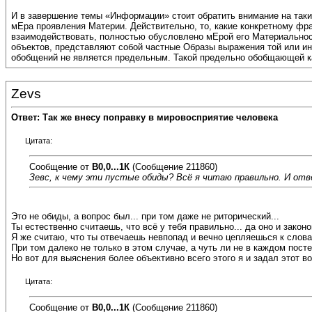
И в завершение темы «Информации» стоит обратить внимание на такие
мЕра проявления Материи. Действительно, то, какие конкретному фра
взаимодействовать, полностью обусловлено мЕрой его Материальност
объектов, представляют собой частные Образы выражения той или ино
обобщений не является предельным. Такой предельно обобщающей ка
Zevs
Ответ: Так же внесу поправку в мировосприятие человека
Цитата:
Сообщение от
В0,0...1К
(Сообщение 211860)
Зевс, к чему эти пустые обиды? Всё я читаю правильно. И от
Это не обиды, а вопрос был... при том даже не риторический...
Ты естественно считаешь, что всё у тебя правильно... да оно и законо
Я же считаю, что ты отвечаешь невпопад и вечно цепляешься к слова
При том далеко не только в этом случае, а чуть ли не в каждом посте
Но вот для выяснения более объективно всего этого я и задал этот в
Цитата:
Сообщение от
В0,0...1К
(Сообщение 211860)