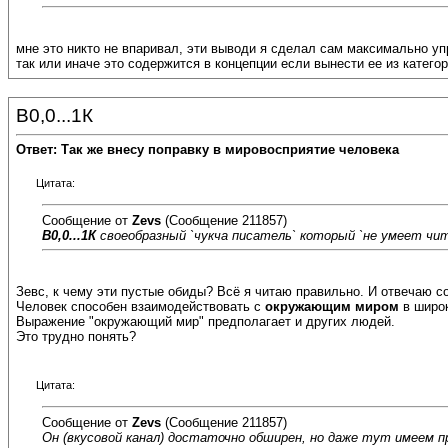
мне это никто не впаривал, эти выводи я сделал сам максимально упр
так или иначе это содержится в концепции если вынести ее из катег
В0,0...1К
Ответ: Так же внесу поправку в мировосприятие человека
Цитата:
Сообщение от
Zevs
(Сообщение 211857)
В0,0...1К
своеобразный `чукча писатель` который `не умеет чи
Зевс, к чему эти пустые обиды? Всё я читаю правильно. И отвечаю с
Человек способен взаимодействовать с
окружающим миром
в широк
Выражение "окружающий мир" предполагает и других людей.
Это трудно понять?
Цитата:
Сообщение от
Zevs
(Сообщение 211857)
Он
(вкусовой канал)
достаточно обширен, но даже тут имеем п