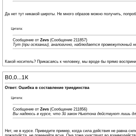
Да нет тут никакой широты. Не много образов можно получить, попро
Цитата:
Сообщение от
Zevs
(Сообщение 211857)
Тут
(при осязании)
, аналогично, наблюдается промежуточный н
Какой носитель? Прикасаясь к человеку, мы вроде бы прямо восприни
В0,0...1К
Ответ: Ошибка в составление триединства
Цитата:
Сообщение от
Zevs
(Сообщение 211856)
Вы надеюсь в курсе, что 3й закон Ньютона действуют лишь для
Нет, не в курсе. Приведите пример, когда сила действия не равна си
пожалуйста, не поминайте всуе. Она тоже участвует во взаимодейств