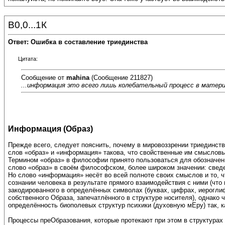
В0,0...1К
Ответ: Ошибка в составление триединства
Цитата:
Сообщение от
mahina
(Сообщение 211827)
...информация это всего лишь колебательный процесс в материи
Информация (Образ)
Прежде всего, следует пояснить, почему в мировоззрении триединст
слов «образ» и «информация» такова, что свойственные им смысловы
Термином «образ» в философии принято пользоваться для обозначени
слово «образ» в своём философском, более широком значении: сведе
Но слово «информация» несёт во всей полноте своих смыслов и то, 
сознании человека в результате прямого взаимодействия с ними (что
закодированного в определённых символах (буквах, цифрах, иероглифа
собственного Образа, запечатлённого в структуре носителя), однако
определённость биополевых структур психики (духовную мЕру) так, 
Процессы преОбразования, которые протекают при этом в структурах