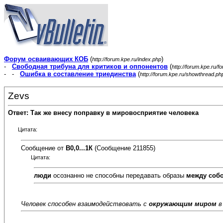
Форум осваивающих КОБ
(
)
http://forum.kpe.ru/index.php
-
Свободная трибуна для критиков и оппонентов
(
http://forum.kpe.ru/f
- -
Ошибка в составление триединства
(
http://forum.kpe.ru/showthread.p
Zevs
Ответ: Так же внесу поправку в мировосприятие человека
Цитата:
Сообщение от
В0,0...1К
(Сообщение 211855)
Цитата:
люди
осознанно не способны передавать образы
между соб
Человек способен взаимодействовать с
окружающим миром
в