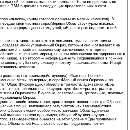
о заданной последовательности символов. Если не принимать во
огия с ЭВМ выразится в следующих представлениях о сути
ово «яблоко», буквы которого сложены из мелких камешков). В
 передав свой частный соразМерный Образ структурам психики.
есть тех информационных модулей, мЕра которых содержит в себе
ьном есть много такого, что отложилось туда за время жизни
 создавая некий усреднённый Образ, которым оно и отзывается на
аны помочь прийти к правильному заключению, что термин
ействия с «внешним» миром), но и при обозначении закодированных в
го» мира), а во втором – информация есть сохранившийся в психике
 по своему глубинному смыслу и потому – взаимозаменяемы. И ещё –
сознанием человека.
 реальных (т.е. взаимодействующих) объектов). Понятие
менение Меры, во-первых, и соразМерный обмен Образами, во-
этот Образ (Информацию) объекту в той части, адекватная мЕра
ть, то есть реально она не существует без мЕры, в отрыве от
 типам Образности. Вкусовые, осязательные, зрительные, звуковые,
с окружающим Миром.
ностью, свойственны также, кроме вещественного спектра Образов,
веческие эмоции, являющиеся результатом как взаимодействия
таких Образов-эмоций особое место занимает Образ-Единение
торый выражает некую идеальную, общую мЕру всего сущего.
 того, взаимодействие объектов на этом уровне мЕры проявления
та с Объективной Реальностью всегда предопределяет тип