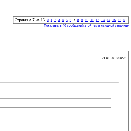
Страница 7 из 16
<
1
2
3
4
5
6
7
8
9
10
11
12
13
14
15
16
>
Показывать 40 сообщений этой темы на одной странице
21.01.2013 00:23