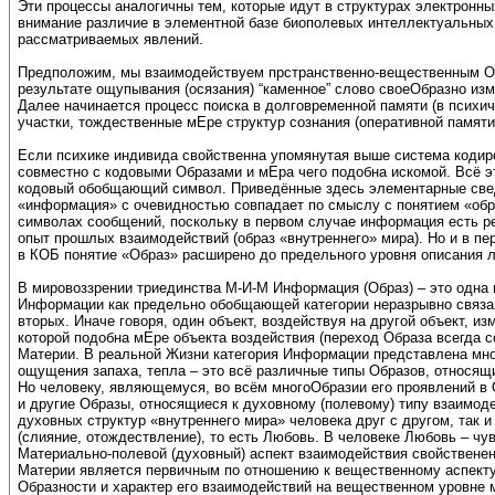
Эти процессы аналогичны тем, которые идут в структурах электрон
внимание различие в элементной базе биополевых интеллектуальных
рассматриваемых явлений.
Предположим, мы взаимодействуем прстранственно-вещественным Обра
результате ощупывания (осязания) “каменное” слово своеОбразно из
Далее начинается процесс поиска в долговременной памяти (в психи
участки, тождественные мЕре структур сознания (оперативной памяти
Если психике индивида свойственна упомянутая выше система кодиров
совместно с кодовыми Образами и мЕра чего подобна искомой. Всё э
кодовый обобщающий символ. Приведённые здесь элементарные сведе
«информация» с очевидностью совпадает по смыслу с понятием «обра
символах сообщений, поскольку в первом случае информация есть ре
опыт прошлых взаимодействий (образ «внутреннего» мира). Но и в п
в КОБ понятие «Образ» расширено до предельного уровня описания л
В мировоззрении триединства М-И-М Информация (Образ) – это одна 
Информации как предельно обобщающей категории неразрывно связан
вторых. Иначе говоря, один объект, воздействуя на другой объект, 
которой подобна мЕре объекта воздействия (переход Образа всегда с
Материи. В реальной Жизни категория Информации представлена мно
ощущения запаха, тепла – это всё различные типы Образов, относя
Но человеку, являющемуся, во всём многоОбразии его проявлений в 
и другие Образы, относящиеся к духовному (полевому) типу взаимод
духовных структур «внутреннего мира» человека друг с другом, так 
(слияние, отождествление), то есть Любовь. В человеке Любовь – ч
Материально-полевой (духовный) аспект взаимодействия свойственен
Материи является первичным по отношению к вещественному аспекту
Образности и характер его взаимодействий на вещественном уровне 