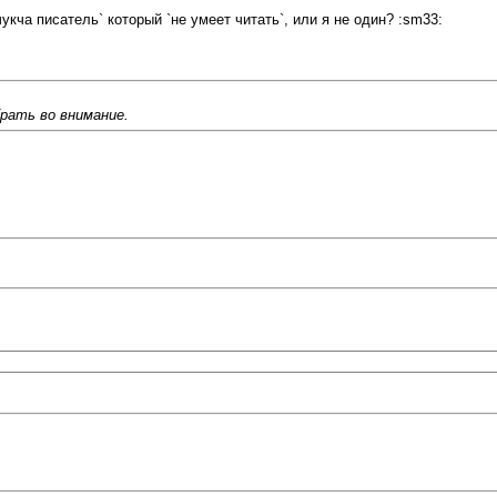
укча писатель` который `не умеет читать`, или я не один? :sm33:
брать во внимание.
.