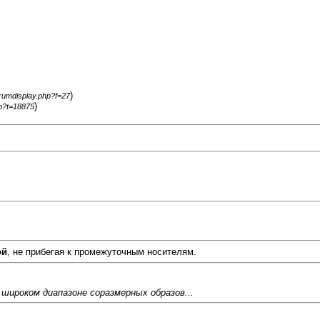
)
orumdisplay.php?f=27
)
hp?t=18875
ой
, не прибегая к промежуточным носителям.
 широком диапазоне соразмерных образов...