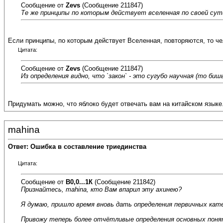
Сообщение от
Zevs
(Сообщение 211847)
Те же принципы по которым действует вселенная по своей сути
Если принципы, по которым действует Вселенная, повторяются, то че
Цитата:
Сообщение от
Zevs
(Сообщение 211847)
Из определения видно, что `закон` - это сугубо научная (то биш
Придумать можно, что яблоко будет отвечать вам на китайском языке.
mahina
Ответ: Ошибка в составление триединства
Цитата:
Сообщение от
В0,0...1К
(Сообщение 211842)
Признайтесь, mahina, кто Вам впарил эту ахинею?
Я думаю, пришло время вновь дать определения первичных кат
Привожу теперь более отчётливые определения основных понят