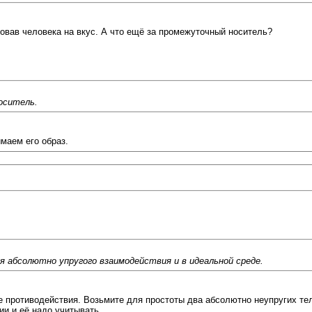
бовав человека на вкус. А что ещё за промежуточный носитель?
оситель.
маем его образ.
 абсолютно упругого взаимодействия и в идеальной среде.
ле противодействия. Возьмите для простоты два абсолютно неупругих тел
ии и её надо учитывать.