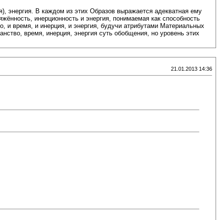
я), энергия. В каждом из этих Образов выражается адекватная ему
яжённость, инерционность и энергия, понимаемая как способность
, и время, и инерция, и энергия, будучи атрибутами Материальных
нство, время, инерция, энергия суть обобщения, но уровень этих
21.01.2013 14:36