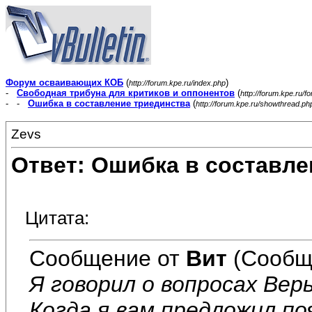
Форум осваивающих КОБ
(
)
http://forum.kpe.ru/index.php
-
Свободная трибуна для критиков и оппонентов
(
http://forum.kpe.ru/f
- -
Ошибка в составление триединства
(
http://forum.kpe.ru/showthread.p
Zevs
Ответ: Ошибка в составле
Цитата:
Сообщение от
Вит
(Сообщ
Я говорил о вопросах Вер
Когда я вам предложил п