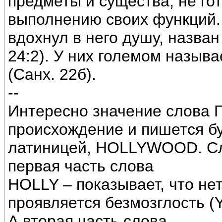
предметы и существа, не го
выполнению своих функций. Т
вдохнул в него душу, назван 
24:2). У них големом назыв
(Санх. 22б).
--
Интересно значение слова 
происхождение и пишется б
латиницей, HOLLYWOOD. Сло
первая часть слова
HOLLY – показывает, что не
проявляется безмозглость (Y
А вторая часть слова