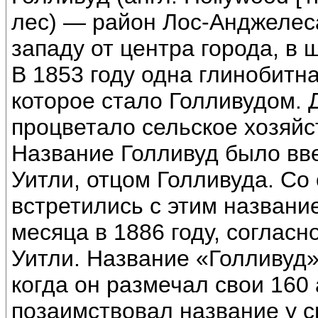
лес) — район Лос-Анджелес
западу от центра города, в
В 1853 году одна глинобитн
которое стало Голливудом. Д
процветало сельское хозяй
Название Голливуд было вв
Уитли, отцом Голливуда. Со 
встретились с этим названи
месяца в 1886 году, соглас
Уитли. Название «Голливуд» 
когда он размечал свои 160
позаимствовал название у с