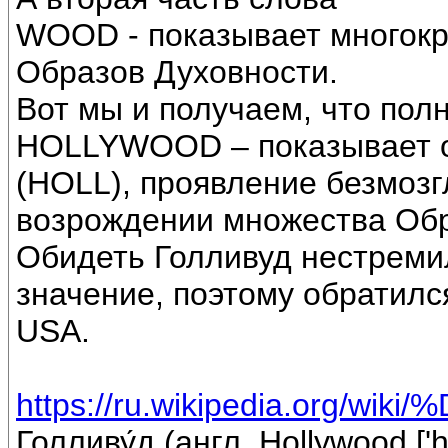
WOOD - показывает многокр
Образов Духовности.
Вот мы и получаем, что пол
HOLLYWOOD – показывает о
(HOLL), проявление безмозг
возрождении множества Обр
Обидеть Голливуд нестремил
значение, поэтому обратилс
USА.
https://ru.wikipedia.org/w
Голливу́д (англ. Hollywood ['