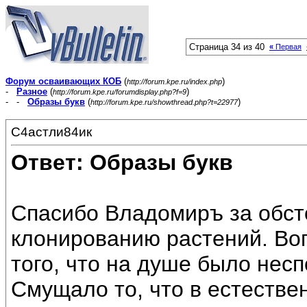
Страница 34 из 40
«
Первая
Форум осваивающих КОБ
(
)
http://forum.kpe.ru/index.php
-
Разное
(
)
http://forum.kpe.ru/forumdisplay.php?f=9
- -
Образы букв
(
)
http://forum.kpe.ru/showthread.php?t=22977
С4астли84ик
Ответ: Образы букв
Спасибо Владомиръ за обст
клонированию растений. Воп
того, что на душе было нес
Смущало то, что в естестве