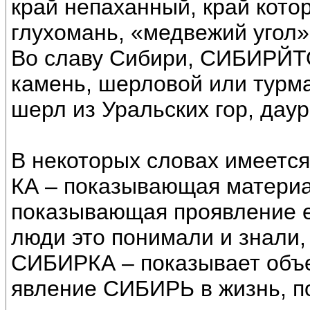
край непаханный, край кото
глухомань, «медвежий угол»
Во славу Сибири, СИБИРЙТ
камень, шерловой или турм
шерл из Уральских гор, даур
В некоторых словах имеется
КА – показывающая материа
показывающая проявление е
люди это понимали и знали,
СИБИРКА – показывает объ
явление СИБИРЬ в жизнь, 