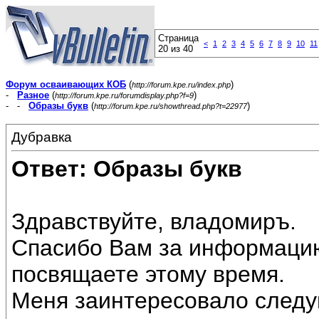
Страница
<
1
2
3
4
5
6
7
8
9
10
11
20 из 40
Форум осваивающих КОБ
(
)
http://forum.kpe.ru/index.php
-
Разное
(
)
http://forum.kpe.ru/forumdisplay.php?f=9
- -
Образы букв
(
)
http://forum.kpe.ru/showthread.php?t=22977
Дубравка
Ответ: Образы букв
Здравствуйте, владомиръ.
Спасибо Вам за информацию,
посвящаете этому время.
Меня заинтересовало след