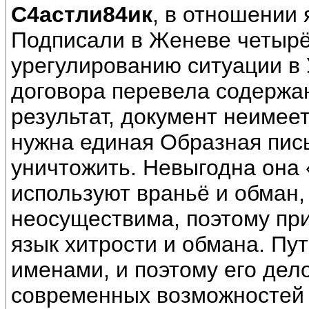
С4астли84ик
, в отношении 
Подписали в Женеве четырё
урегулированию ситуации в 
договора перевела содержан
результат, документ неимеет
нужна единая Образная пись
уничтожить. Невыгодна она 
используют враньё и обман,
неосуществима, поэтому пр
язык хитрости и обмана. Пу
именами, и поэтому его дело
современных возможностей 