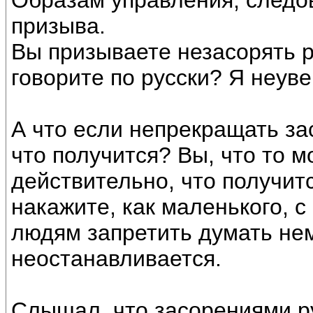
Образам управления, следо
призыва.
Вы призываете незасорять р
говорите по русски? Я неуве
А что если непрекращать за
что получится? Вы, что то м
действительно, что получитс
накажите, как маленького, с
людям запретить думать не
неостанавливается.
Слышал, что засорениями ру