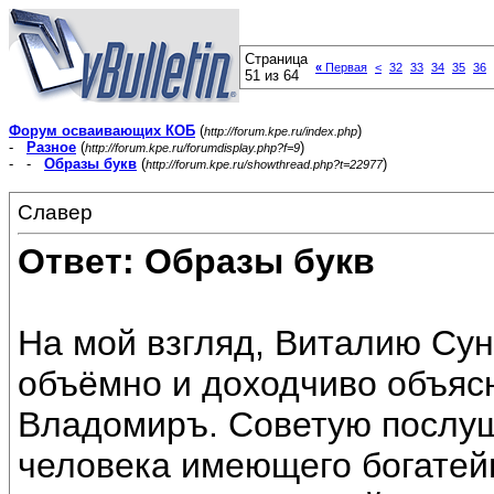
Страница
«
Первая
<
32
33
34
35
36
51 из 64
Форум осваивающих КОБ
(
)
http://forum.kpe.ru/index.php
-
Разное
(
)
http://forum.kpe.ru/forumdisplay.php?f=9
- -
Образы букв
(
)
http://forum.kpe.ru/showthread.php?t=22977
Славер
Ответ: Образы букв
На мой взгляд, Виталию Су
объёмно и доходчиво объясн
Владомиръ. Советую послуш
человека имеющего богатей