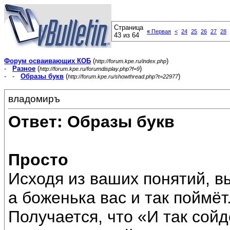
Страница
«
Первая
<
24
25
26
27
28
43 из 64
Форум осваивающих КОБ
(
)
http://forum.kpe.ru/index.php
-
Разное
(
)
http://forum.kpe.ru/forumdisplay.php?f=9
- -
Образы букв
(
)
http://forum.kpe.ru/showthread.php?t=22977
владомиръ
Ответ: Образы букв
Просто
Исходя из ваших понятий, в
а боженька вас и так поймёт
Получается, что «И так сойд