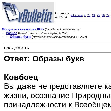
Страница
«
Первая
<
23
24
25
26
27
42 из 64
Форум осваивающих КОБ
(
)
http://forum.kpe.ru/index.php
-
Разное
(
)
http://forum.kpe.ru/forumdisplay.php?f=9
- -
Образы букв
(
)
http://forum.kpe.ru/showthread.php?t=22977
владомиръ
Ответ: Образы букв
Ковбоец
Вы даже непредставляете к
жизни, осознание Природных
принадлежности к Всеобщем