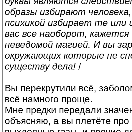
буквы являются следствием
образы избирают человека,
психикой избирает те или и
вас все наоборот, кажется
неведомой магией. И вы з
окружающих которые не сп
существу дела!
/
Вы перекрутили всё, заболо
всё намного проще.
Мне предки передали значени
объясняю, а вы плетёте про 
выхлопные газы, и прочие д