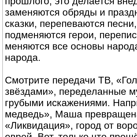
прошлого, это делается вне
заменяются обряды и праздн
сказки, перепеваются песни
подменяются герои, перепис
меняются все основы народа
народа.
Смотрите передачи ТВ, «Гол
звёздами», переделанные м
грубыми искажениями. Напр
медведь», Маша превращена
«Ликвидация», город от во
еврей. Вот, только что прош