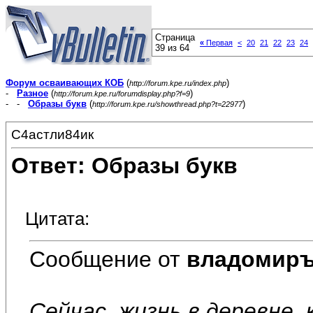
Страница
«
Первая
<
20
21
22
23
24
39 из 64
Форум осваивающих КОБ
(
)
http://forum.kpe.ru/index.php
-
Разное
(
)
http://forum.kpe.ru/forumdisplay.php?f=9
- -
Образы букв
(
)
http://forum.kpe.ru/showthread.php?t=22977
С4астли84ик
Ответ: Образы букв
Цитата:
Сообщение от
владомир
Сейчас, жизнь в деревне,