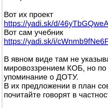
Вот их проект
https://yadi.sk/d/46yTbGQw
Вот сам учебник
https://yadi.sk/i/cWnmb9fNe6
В явном виде там не указыв
мировоззрением КОБ, но по 
упоминание о ДОТУ.
В их предложении в план со
почитайте говорят в частнос