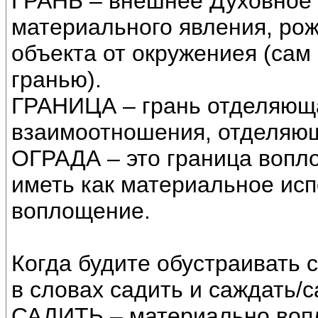
ГРАНЬ – внешнее Духовное
материального явления, ро
объекта от окружениея (сам 
гранью).
ГРАНИЦА – грань отделяюща
взаимоотношения, отделяю
ОГРАДА – это граница вопл
иметь как материальное исп
воплощение.
Когда будите обустраивать 
в словах садить и саждать/с
САДИТЬ – материально вопл