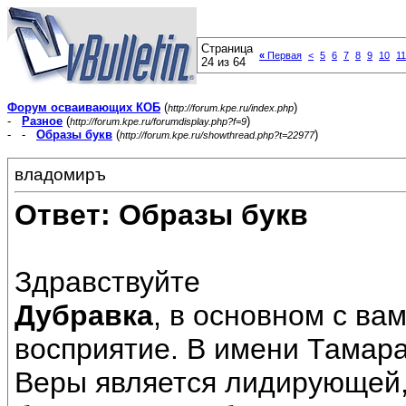
Страница
«
Первая
<
5
6
7
8
9
10
11
24 из 64
Форум осваивающих КОБ
(
)
http://forum.kpe.ru/index.php
-
Разное
(
)
http://forum.kpe.ru/forumdisplay.php?f=9
- -
Образы букв
(
)
http://forum.kpe.ru/showthread.php?t=22977
владомиръ
Ответ: Образы букв
Здравствуйте
Дубравка
, в основном с ва
восприятие. В имени Тамар
Веры является лидирующей,