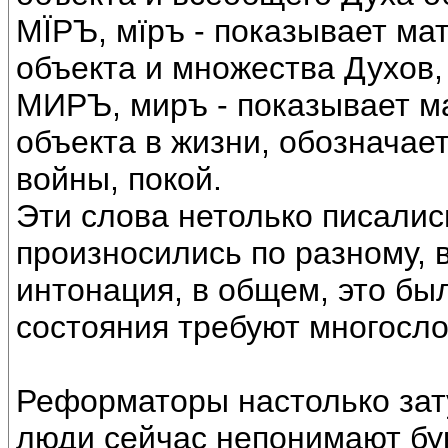
МÏРЪ, мïръ - показывает ма
объекта и множества Духов,
МИРЪ, миръ - показывает м
объекта в жизни, обозначает
войны, покой.
Эти слова нетолько писались
произносились по разному, 
интонация, в общем, это бы
состояния требуют многосло
Реформаторы настолько зат
люди сейчас непонимают бук