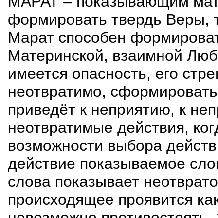
МАРАТ – показывающим мате
формировать твердь Веры, т
Марат способен формироват
Материнской, взаимной Люб
имеется опасность, его стр
неотвратимо, сформировать 
приведёт к неприятию, к неп
неотвратимые действия, ко
возможности выбора действ
действие показываемое слов
слова показывает неотврато
происходящее проявится как
невозможно противостоять.