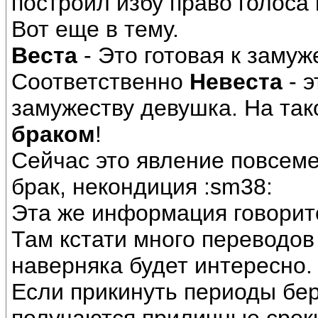
построил избу право голоса
Вот еще в тему.
Веста
- Это готовая к замуж
Соответственно
Невеста
- э
замужеству девушка. На так
браком
!
Сейчас это явление повсем
брак, некондиция :sm38:
Эта же информация говоритс
Там кстати много переводов
наверняка будет интересно.
Если прикинуть периоды бер