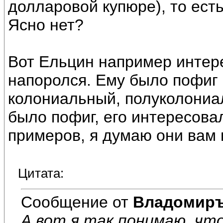
долларовой купюре), то ест
Ясно нет?
Вот Ельцин например интере
напоролся. Ему было пофиг в
колониальный, полуколониа
было пофиг, его интересова
примеров, я думаю они вам 
Цитата:
Сообщение от
Владомир
А вот я так понимаю, чт