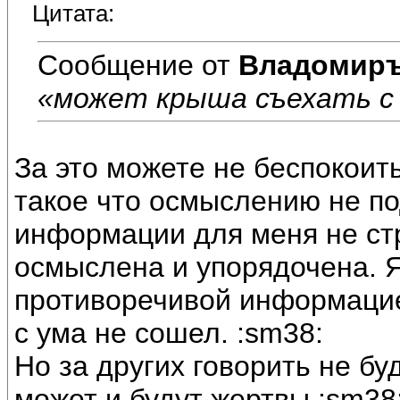
Цитата:
Сообщение от
Владомир
«может крыша съехать с
За это можете не беспокоить
такое что осмыслению не п
информации для меня не ст
осмыслена и упорядочена. Я
противоречивой информацие
с ума не сошел. :sm38:
Но за других говорить не бу
может и будут жертвы :sm38