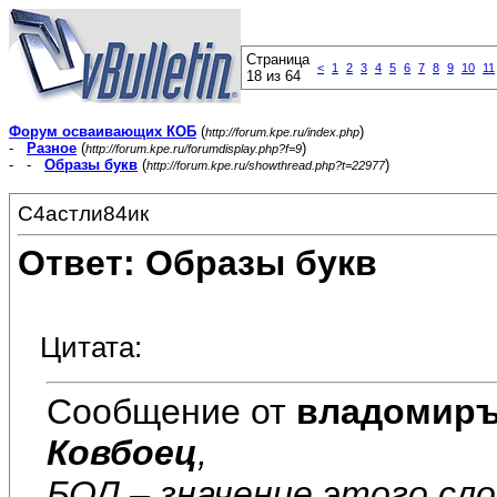
Страница
<
1
2
3
4
5
6
7
8
9
10
11
18 из 64
Форум осваивающих КОБ
(
)
http://forum.kpe.ru/index.php
-
Разное
(
)
http://forum.kpe.ru/forumdisplay.php?f=9
- -
Образы букв
(
)
http://forum.kpe.ru/showthread.php?t=22977
С4астли84ик
Ответ: Образы букв
Цитата:
Сообщение от
владомир
Ковбоец
,
БОЛ – значение этого сло