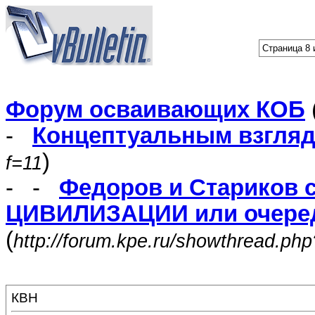
Страница 8 
Форум осваивающих КОБ
-
Концептуальным взгля
)
f=11
- -
Федоров и Стариков 
ЦИВИЛИЗАЦИИ или очеред
(
http://forum.kpe.ru/showthread.ph
КВН