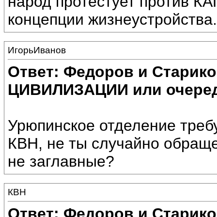
народ протестует против
концепции жизнеустройства.
ИгорьИванов
Ответ: Федоров и Старик
ЦИВИЛИЗАЦИИ или очеред
Урюпинское отделение требу
КВН, не ты случайно обращ
не заглавные?
КВН
Ответ: Федоров и Старик