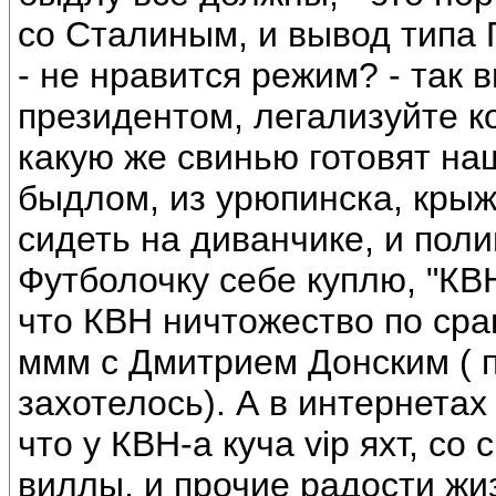
со Сталиным, и вывод типа 
- не нравится режим? - так 
президентом, легализуйте ко
какую же свинью готовят на
быдлом, из урюпинска, крыжо
сидеть на диванчике, и поли
Футболочку себе куплю, "КВ
что КВН ничтожество по сра
ммм с Дмитрием Донским ( п
захотелось). А в интернетах
что у КВН-а куча vip яхт, с
виллы, и прочие радости жи