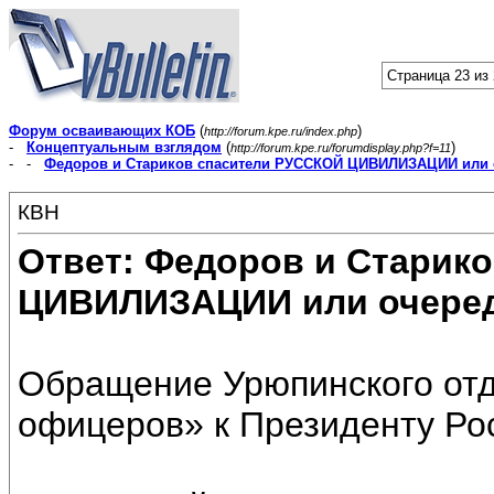
Страница 23 из
Форум осваивающих КОБ
(
)
http://forum.kpe.ru/index.php
-
Концептуальным взглядом
(
)
http://forum.kpe.ru/forumdisplay.php?f=11
- -
Федоров и Стариков спасители РУССКОЙ ЦИВИЛИЗАЦИИ или 
КВН
Ответ: Федоров и Старик
ЦИВИЛИЗАЦИИ или очеред
Обращение Урюпинского от
офицеров» к Президенту Рос