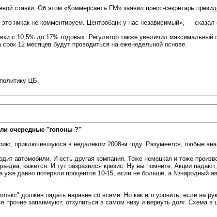
вой ставки. Об этом «Коммерсантъ FM» заявил пресс-секретарь прези
 это никак не комментируем. Центробанк у нас независимый», — сказал 
авки с 10,5% до 17% годовых. Регулятор также увеличил максимальный 
а срок 12 месяцев будут проводиться на еженедельной основе.
 политику ЦБ.
ли очередные "гопоны ?"
торию, приключившуюся в недалеком 2008-м году. Разумеется, любые ан
одит автомобили. И есть другая компания. Тоже немецкая и тоже произ
ра-два, кажется. И тут разразился кризис. Ну вы помните. Акции падают,
се уже давно потеряли процентов 10-15, если не больше, а №народный авт
лькс" должен падать наравне со всеми. Но как его уронить, если на рук
все прочие запаникуют, откупиться в самом низу и вернуть долг. Схема