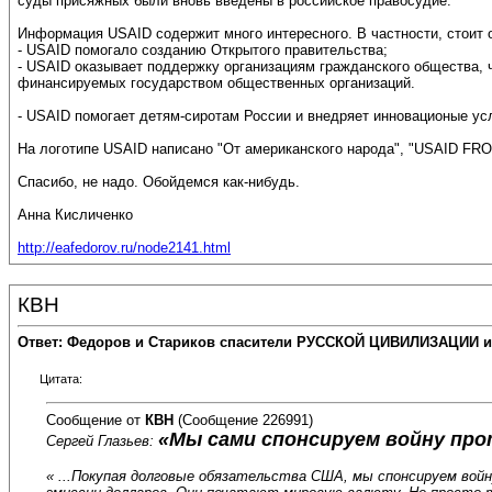
суды присяжных были вновь введены в российское правосудие."
Информация USAID содержит много интересного. В частности, стоит о
- USAID помогало созданию Открытого правительства;
- USAID оказывает поддержку организациям гражданского общества, ч
финансируемых государством общественных организаций.
- USAID помогает детям-сиротам России и внедряет инновационые ус
На логотипе USAID написано "От американского народа", "USAID 
Спасибо, не надо. Обойдемся как-нибудь.
Анна Кисличенко
http://eafedorov.ru/node2141.html
КВН
Ответ: Федоров и Стариков спасители РУССКОЙ ЦИВИЛИЗАЦИИ и
Цитата:
Сообщение от
КВН
(Сообщение 226991)
«Мы сами спонсируем войну про
Сергей Глазьев:
« ...Покупая долговые обязательства США, мы спонсируем вой