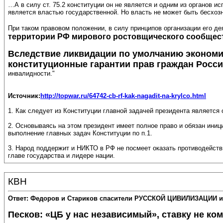
…А в силу ст. 75.2 конституции он не является и одним из органов 
является властью государственной. Но власть не может быть бесхоз
При таком правовом положении, в силу принципов организации его д
территории РФ мирового ростовщического сообществ
Вследствие ликвидации по умолчанию экономи
конституционные гарантии прав граждан Росси
инвалидности."
Источник:
http://topwar.ru/64742-cb-rf-kak-nagadit-na-krylco.html
1. Как следует из Конституции главной задачей президента является
2. Основываясь на этом президент имеет полное право и обязан иниц
выполнение главных задач Конституции по п.1.
3. Народ поддержит и НИКТО в РФ не посмеет оказать противодействи
главе государства и лидере нации.
КВН
Ответ: Федоров и Стариков спасители РУССКОЙ ЦИВИЛИЗАЦИИ и
Песков: «ЦБ у нас независимый», ставку не ко