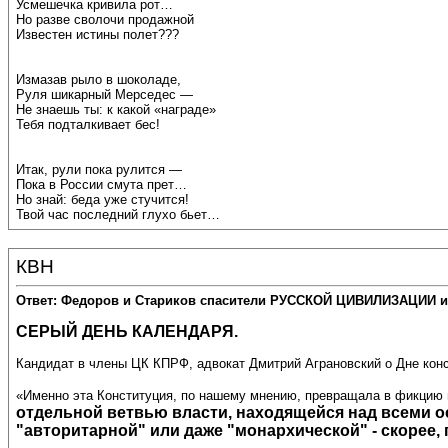
Усмешечка кривила рот…
Но разве сволочи продажной
Известен истины полет???
Измазав рыло в шоколаде,
Руля шикарный Мерседес —
Не знаешь ты: к какой «награде»
Тебя подталкивает бес!
Итак, рули пока рулится —
Пока в России смута прет…
Но знай: беда уже стучится!
Твой час последний глухо бьет…
КВН
Ответ: Федоров и Стариков спасители РУССКОЙ ЦИВИЛИЗАЦИИ и
СЕРЫЙ ДЕНЬ КАЛЕНДАРЯ.
Кандидат в члены ЦК КПРФ, адвокат Дмитрий Аграновский о Дне кон
«Именно эта Конституция, по нашему мнению, превращала в фикцию 
отдельной ветвью власти, находящейся над всеми о
"авторитарной" или даже "монархической" - скорее,