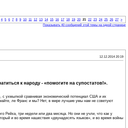
4
5
6
7
8
9
10
11
12
13
14
15
16
17
18
19
20
21
22
23
24
25
26
27
>
Показывать 40 сообщений этой темы на одной странице
12.12.2014 20:19
атиться к народу - «помогите на супостатов!».
, с ухмылкой сравнивая экономический потенциал США и их
майте, ле Франс и мы? Нет, в мире лучшие умы нам не советуют
 Рейха, три недели или два месяца. Но они не учли, что как у
торый и во время нашествия «двунадесять языков», и во время войны