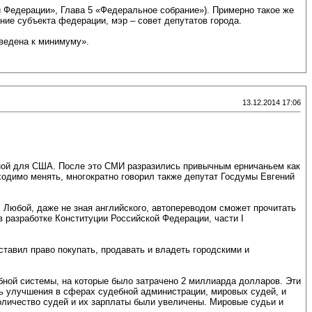
 Федерации», Глава 5 «Федеральное собрание»). Примерно такое же
ние субъекта федерации, мэр – совет депутатов города.
сведена к минимуму».
13.12.2014 17:06
ной для США. После это СМИ разразились привычным ерничаньем как
ходимо менять, многократно говорил также депутат Госдумы Евгений
Любой, даже не зная английского, автопереводом сможет прочитать
 разработке Конституции Российской Федерации, части I
тавил право покупать, продавать и владеть городскими и
бной системы, на которые было затрачено 2 миллиарда долларов. Эти
сь улучшения в сферах судебной администрации, мировых судей, и
Количество судей и их зарплаты были увеличены. Мировые судьи и