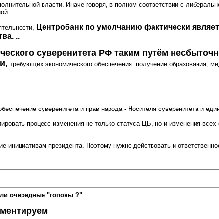
исполнительной власти. Иначе говоря, в полном соответствии с либерал
ной.
Центробанк по умолчанию фактически являе
еятельности,
а. ..
ческого суверенитета РФ таким путём несбыточ
и,
требующих экономического обеспечения: получение образования, мед
 обеспечение суверенитета и прав народа - Носителя суверенитета и еди
иировать процесс изменения не только статуса ЦБ, но и изменения всех 
е инициативам президента. Поэтому нужно действовать и ответственност
ли очередные "гопоны ?"
мментируем