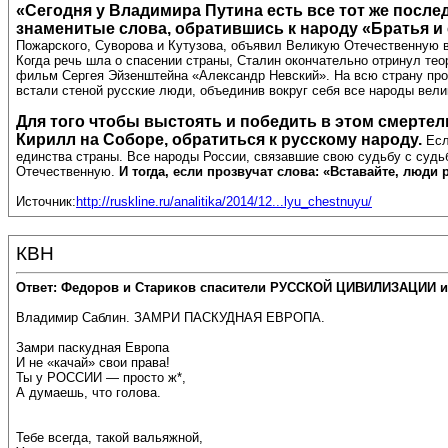
«Сегодня у Владимира Путина есть все тот же после
знаменитые слова, обратившись к народу «Братья и
Пожарского, Суворова и Кутузова, объявил Великую Отечественную в
Когда речь шла о спасении страны, Сталин окончательно отринул те
фильм Сергея Эйзенштейна «Александр Невский». На всю страну про
встали стеной русские люди, объединив вокруг себя все народы вели
Для того чтобы выстоять и победить в этом смертел
Кирилл на Соборе, обратиться к русскому народу.
Есл
единства страны. Все народы России, связавшие свою судьбу с судь
Отечественную.
И тогда, если прозвучат слова: «Вставайте, люди 
Источник:
http://ruskline.ru/analitika/2014/12...lyu_chestnuyu/
КВН
Ответ: Федоров и Стариков спасители РУССКОЙ ЦИВИЛИЗАЦИИ и
Владимир Саблин. ЗАМРИ ПАСКУДНАЯ ЕВРОПА.
Замри паскудная Европа
И не «качай» свои права!
Ты у РОССИИ — просто ж*,
А думаешь, что голова.
Тебе всегда, такой вальяжной,