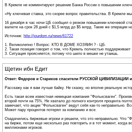
В Кремле не комментируют решение Банка России о повышении ключе
«Ну ключевая ставка, это скорее вопрос правительства. В Кремле мы
16 декабря в час ночи ЦБ сообщил о резком повышении ключевой ст
валюте на срок 28 дней с $1,5 млрд до $5 млрд. Такие же операции н
Источник:
http://jourdom.ru/news/61722
1. Великолепно ! Вопрос: КТО В ДОМЕ ХОЗЯИН ? - ЦБ.
2. Такая позиция говорит о том, что Кремль полностью поддерживает
3. Ситуация проясняется, потому что шило в мешке не утаишь.
Щетин ибн Едит
Ответ: Федоров и Стариков спасители РУССКОЙ ЦИВИЛИЗАЦИИ и
Расскажу как я вам лучше байку. Не сказку, но вполне реальную ис
Есть такая всем известная немецкая компания "Фольксваген". Произв
второй почти на 75%. Не хватало до полного контроля процента полто
замечает, что акции "Фольксваген" ведут себя как-то неправильно. В
Может пару процентов потерял за компанию и все.
Озадачились биржевые игроки и решили, что это неправильно. Что "Фо
на бирже, потом еще несколько раз повторить и в тот момент, когда 
миллионами игроков.