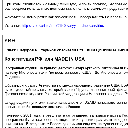
При этом, сводилась к самому минимуму и почти полному бесправию 
распределение властных полномочий, с полным зажимом представител
Фактически, демократия как возможность народа влиять на власть, в
Источник:
http://tver-kprf.ru/info/2840-seryy-...-dne-konstituc
КВН
Ответ: Федоров и Стариков спасители РУССКОЙ ЦИВИЛИЗАЦИИ и
Конституция РФ, или MADE IN USA
В утренней студии Лайфньюс депутат Петербургского Заксобрания 
на тему Милонова, так и "во всем виноваты США". До Милонова о то
Федоров.
Обратимся к сайту Агентства по международному развитию США USAI
пункт, десятый по счету, который гласит "Группа исполнителей, фи
Гражданского кодекса Российской Федерации и Налогового кодекса Р
Следующими пунктами также написано, что "USAID непосредственно у
сельскохозяйственными землями в России.
Начиная с 2001 года, в результате сотрудничества правительства Р
программы были построены по моделям и лучшим практикам, внедренн
присяжных. В результате Россия увеличила бюджет на судебное адми