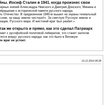
ны. Иосиф Сталин в 1941, когда произнес свои
оверных князей Александра Невского и Дмитрия Донского, Минина и
бращение к исторической памяти русского народа.
ать Отечество. В предвоенном 1940-м вышел на экраны гениальный
ские, за нашу землю честную!». За светлую Русскую землю и
ации, Русского мира. И жестокий враг был разбит.»
к же открыто и прямо, как это сделал Патриарх
ает с русофобской политикой либералов, это станет залогом
тся вокруг русского народа, как это было в Великую
н враг не устоит.
13.12.2014 09:28