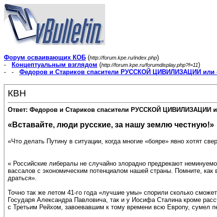
Форум осваивающих КОБ
(
)
http://forum.kpe.ru/index.php
-
Концептуальным взглядом
(
)
http://forum.kpe.ru/forumdisplay.php?f=11
- -
Федоров и Стариков спасители РУССКОЙ ЦИВИЛИЗАЦИИ или 
КВН
Ответ: Федоров и Стариков спасители РУССКОЙ ЦИВИЛИЗАЦИИ и
«Вставайте, люди русские, за нашу землю честную!»
«Что делать Путину в ситуации, когда многие «бояре» явно хотят св
« Российские либералы не случайно злорадно предрекают неминуемо
вассалов с экономическим потенциалом нашей страны. Помните, как 
драться».
Точно так же летом 41-го года «лучшие умы» спорили сколько сможет
Государя Александра Павловича, так и у Иосифа Сталина кроме расс
с Третьим Рейхом, завоевавшим к тому времени всю Европу, сумел п