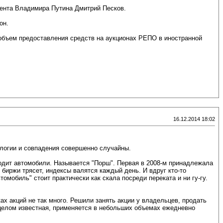
дента Владимира Путина Дмитрий Песков.
он.
объем предоставления средств на аукционах РЕПО в иностранной
16.12.2014 18:02
алогии и совпадения совершенно случайны.
водит автомобили. Называется "Порш". Первая в 2008-м принадлежала
 биржи трясет, индексы валятся каждый день. И вдруг кто-то
омобиль" стоит практически как скала посреди переката и ни гу-гу.
ах акций не так много. Решили занять акции у владельцев, продать
 в целом известная, применяется в небольших объемах ежедневно