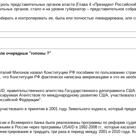
роль представительных органов власти (Глава 4 «Президент Российской
ьных органов, стало и на уровне губернатор – представительное собра
ыбирать и контролировать ее, была или полностью ликвидирована, или 
ли очередные "гопоны ?"
Виталий Милонов назвал Конституцию РФ пособием по пользованию стра
м, что Конституция РФ фактически написана американцами и что ее необ
D, правительственного агентства Государственного депатрамента США. 
нансируемая Агентством по международному развитию США, участвовала в
оссийской Федерации":
частвовало в принятии в 2001 году Земельного кодекса, который предос
оссии и Всемирного банка были реализованы программы по реформе суде
ыми в России через программы USAID в 1992-2008 гг., которые касали
нистрирование в тридцать три раза в период между 2001 и 2010 года. 