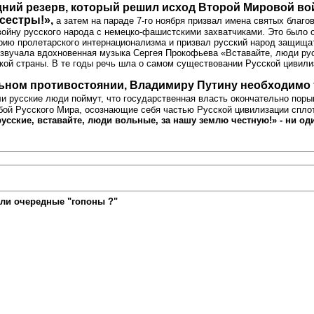
дний резерв, который решил исход Второй Мировой вой
 сестры!»,
а затем на параде 7-го ноября призвал имена святых благ
ойну русского народа с немецко-фашистскими захватчиками. Это было о
орию пролетарского интернационализма и призвал русский народ защищ
звучала вдохновенная музыка Сергея Прокофьева «Вставайте, люди рус
кой страны. В те годы речь шла о самом существовании Русской цивилиз
ьном противостоянии, Владимиру Путину необходимо та
и русские люди поймут, что государственная власть окончательно порыв
бой Русского Мира, осознающие себя частью Русской цивилизации сплотя
русские, вставайте, люди вольные, за нашу землю честную!» - ни оди
ли очередные "гопоны ?"