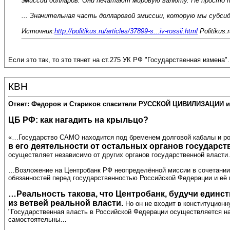
эмиссии долларов. Они печатают мировую валюту. Не просто т
... Значительная часть долларовой эмиссии, которую мы субси
Источник:
http://politikus.ru/articles/37899-s...iv-rossii.html
Politikus.
Если это так, то это тянет на ст.275 УК РФ "Государственная измена".
КВН
Ответ: Федоров и Стариков спасители РУССКОЙ ЦИВИЛИЗАЦИИ и
ЦБ РФ: как нагадить на крыльцо?
«…Государство САМО находится под бременем долговой кабалы и рост
в его деятельности от остальных органов государст
осуществляет независимо от других органов государственной власт
…Возложение на Центробанк РФ неопределённой миссии в сочетании с
обязанностей перед государственностью Российской Федерации и е
…Реальность такова, что Центробанк, будучи един
из ветвей реальной власти.
Но он не входит в конституционн
"Государственная власть в Российской Федерации осуществляется на
самостоятельны…