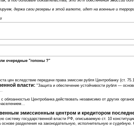
ак, а под долговые обязательства, это 90% обеспечения эмиссии долл
дируем, держа свои резервы в этой валюте, идет на военные и террор
ru
ли очередные "гопоны ?"
а цен вследствие передачи права эмиссии рубля Центробанку (ст. 75.
венной власти:
"Защита и обеспечение устойчивости рубля — основ
и…
 обязанностью Центробанка действовать независимо от других органов 
ё населением…
ственным эмиссионным центром и кредитором последне
ую систему государственной власти РФ, описываемую ст. 10 конституции 
 основе разделения на законодательную, исполнительную и судебную. 