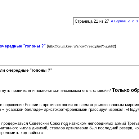
Страница 21 из 27
«
Первая
<
2
3
очередные "гопоны ?"
(
)
http://forum.kpe.ru/showthread.php?t=22802
ли очередные "гопоны ?"
Только обр
ергнуть правителя и поклониться иноземцам его «головой»?
е поражение России в противостоянии со всем «цивилизованным миром»
в «Гусарской балладе» аристократ-франкоман грассируя изрекал: «Поду
 продержаться Советский Союз под натиском непобедимых армий Третьего
читанного числа дивизий, стволов артиллерии был последний резерв, ко
ереломить ход войны.»